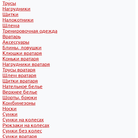
Трусы
Нагрудники
Щитки
Налокотники
Шлема
Тренировочная одежда
Вратарь
Аксессуары
Блины, ловушки
Клюшки вратаря
Коньки вратаря
Нагрудники вратаря
Трусы вратаря
Шлем вратаря
Щитки вратаря
Нательное белье
Верхнее белье
Шорты, брюки
Комбинезоны
Носки
Сумки
Сумки на колесах
Рюкзаки на колесах
Сумки без колес
Сумки вратаря