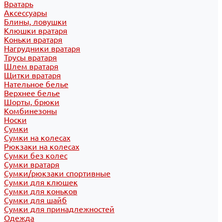
Вратарь
Аксессуары
Блины, ловушки
Клюшки вратаря
Коньки вратаря
Нагрудники вратаря
Трусы вратаря
Шлем вратаря
Щитки вратаря
Нательное белье
Верхнее белье
Шорты, брюки
Комбинезоны
Носки
Сумки
Сумки на колесах
Рюкзаки на колесах
Сумки без колес
Сумки вратаря
Сумки/рюкзаки спортивные
Сумки для клюшек
Сумки для коньков
Сумки для шайб
Сумки для принадлежностей
Одежда