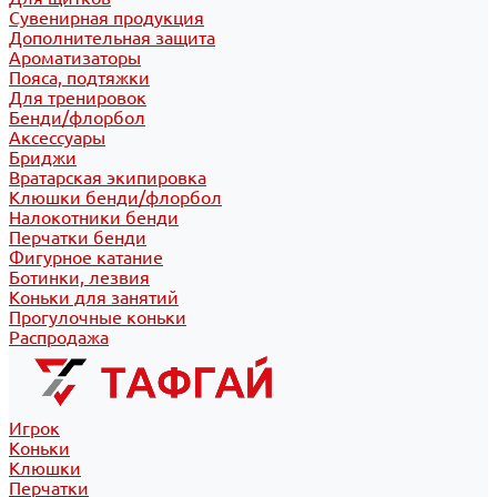
Сувенирная продукция
Дополнительная защита
Ароматизаторы
Пояса, подтяжки
Для тренировок
Бенди/флорбол
Аксессуары
Бриджи
Вратарская экипировка
Клюшки бенди/флорбол
Налокотники бенди
Перчатки бенди
Фигурное катание
Ботинки, лезвия
Коньки для занятий
Прогулочные коньки
Распродажа
Игрок
Коньки
Клюшки
Перчатки