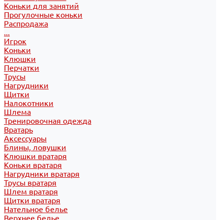
Коньки для занятий
Прогулочные коньки
Распродажа
...
Игрок
Коньки
Клюшки
Перчатки
Трусы
Нагрудники
Щитки
Налокотники
Шлема
Тренировочная одежда
Вратарь
Аксессуары
Блины, ловушки
Клюшки вратаря
Коньки вратаря
Нагрудники вратаря
Трусы вратаря
Шлем вратаря
Щитки вратаря
Нательное белье
Верхнее белье