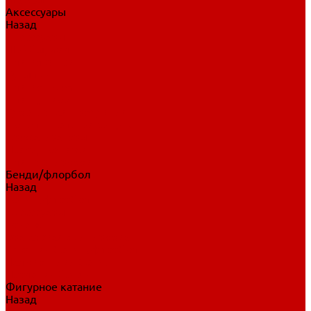
Аксессуары
Назад
Аксессуары
Шайбы, мячи
Для клюшек
Бутылки
Для коньков
Для щитков
Сувенирная продукция
Дополнительная защита
Ароматизаторы
Пояса, подтяжки
Для тренировок
Бенди/флорбол
Назад
Бенди/флорбол
Аксессуары
Бриджи
Вратарская экипировка
Клюшки бенди/флорбол
Налокотники бенди
Перчатки бенди
Фигурное катание
Назад