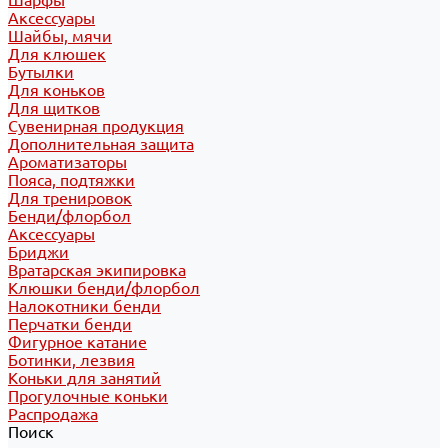
Шарфы
Аксессуары
Шайбы, мячи
Для клюшек
Бутылки
Для коньков
Для щитков
Сувенирная продукция
Дополнительная защита
Ароматизаторы
Пояса, подтяжки
Для тренировок
Бенди/флорбол
Аксессуары
Бриджи
Вратарская экипировка
Клюшки бенди/флорбол
Налокотники бенди
Перчатки бенди
Фигурное катание
Ботинки, лезвия
Коньки для занятий
Прогулочные коньки
Распродажа
Поиск