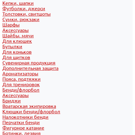
Кепки, шапки
Футболки, джерси
Толстовки, свитшоты
Сумки, рюкзаки
Шарфы
Аксессуары
Шайбы, мячи
Для клюшек
Бутылки
Для коньков
Для щитков
Сувенирная продукция
Дополнительная защита
Ароматизаторы
Пояса, подтяжки
Для тренировок
Бенди/флорбол
Аксессуары
Бриджи
Вратарская экипировка
Клюшки бенди/флорбол
Налокотники бенди
Перчатки бенди
Фигурное катание
Ботинки, лезвия