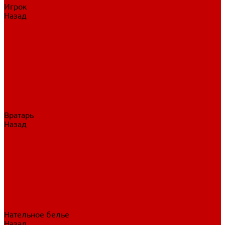
Игрок
Назад
Игрок
Коньки
Клюшки
Перчатки
Трусы
Нагрудники
Щитки
Налокотники
Шлема
Тренировочная одежда
Вратарь
Назад
Вратарь
Аксессуары
Блины, ловушки
Клюшки вратаря
Коньки вратаря
Нагрудники вратаря
Трусы вратаря
Шлем вратаря
Щитки вратаря
Нательное белье
Назад