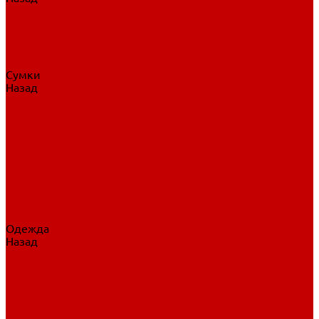
Нательное белье
Верхнее белье
Шорты, брюки
Комбинезоны
Носки
Сумки
Назад
Сумки
Сумки на колесах
Рюкзаки на колесах
Сумки без колес
Сумки вратаря
Сумки/рюкзаки спортивные
Сумки для клюшек
Сумки для коньков
Сумки для шайб
Сумки для принадлежностей
Одежда
Назад
Одежда
Кепки, шапки
Футболки, джерси
Толстовки, свитшоты
Сумки, рюкзаки
Шарфы