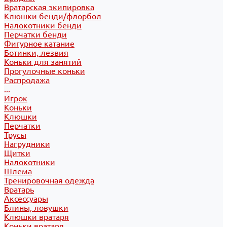
Вратарская экипировка
Клюшки бенди/флорбол
Налокотники бенди
Перчатки бенди
Фигурное катание
Ботинки, лезвия
Коньки для занятий
Прогулочные коньки
Распродажа
...
Игрок
Коньки
Клюшки
Перчатки
Трусы
Нагрудники
Щитки
Налокотники
Шлема
Тренировочная одежда
Вратарь
Аксессуары
Блины, ловушки
Клюшки вратаря
Коньки вратаря