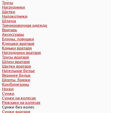
Трусы
Нагрудники
Щитки
Налокотники
Шлема
Тренировочная одежда
Вратарь
Аксессуары
Блины, ловушки
Клюшки вратаря
Коньки вратаря
Нагрудники вратаря
Трусы вратаря
Шлем вратаря
Щитки вратаря
Нательное белье
Верхнее белье
Шорты, брюки
Комбинезоны
Носки
Сумки
Сумки на колесах
Рюкзаки на колесах
Сумки без колес
Сумки вратаря