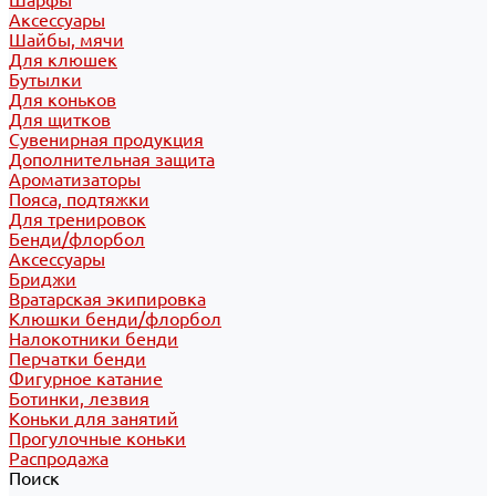
Шарфы
Аксессуары
Шайбы, мячи
Для клюшек
Бутылки
Для коньков
Для щитков
Сувенирная продукция
Дополнительная защита
Ароматизаторы
Пояса, подтяжки
Для тренировок
Бенди/флорбол
Аксессуары
Бриджи
Вратарская экипировка
Клюшки бенди/флорбол
Налокотники бенди
Перчатки бенди
Фигурное катание
Ботинки, лезвия
Коньки для занятий
Прогулочные коньки
Распродажа
Поиск