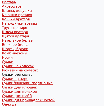
Вратарь
Аксессуары
Блины, ловушки
Клюшки вратаря
Коньки вратаря
Нагрудники вратаря
Трусы вратаря
Шлем вратаря
Щитки вратаря
Нательное белье
Верхнее белье
Шорты, брюки
Комбинезоны
Носки
Сумки
Сумки на колесах
Рюкзаки на колесах
Сумки без колес
Сумки вратаря
Сумки/рюкзаки спортивные
Сумки для клюшек
Сумки для коньков
Сумки для шайб
Сумки для принадлежностей
Одежда