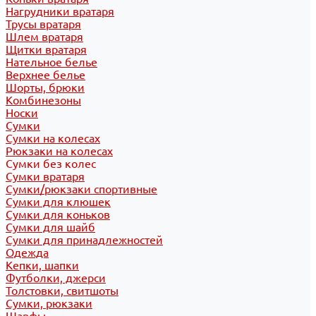
Нагрудники вратаря
Трусы вратаря
Шлем вратаря
Щитки вратаря
Нательное белье
Верхнее белье
Шорты, брюки
Комбинезоны
Носки
Сумки
Сумки на колесах
Рюкзаки на колесах
Сумки без колес
Сумки вратаря
Сумки/рюкзаки спортивные
Сумки для клюшек
Сумки для коньков
Сумки для шайб
Сумки для принадлежностей
Одежда
Кепки, шапки
Футболки, джерси
Толстовки, свитшоты
Сумки, рюкзаки