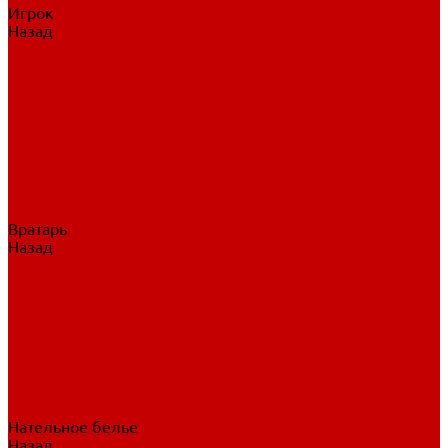
Игрок
Назад
Игрок
Коньки
Клюшки
Перчатки
Трусы
Нагрудники
Щитки
Налокотники
Шлема
Тренировочная одежда
Вратарь
Назад
Вратарь
Аксессуары
Блины, ловушки
Клюшки вратаря
Коньки вратаря
Нагрудники вратаря
Трусы вратаря
Шлем вратаря
Щитки вратаря
Нательное белье
Назад