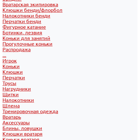
Вратарская экипировка
Клюшки бенди/флорбол
Налокотники бенди
Перчатки бенди
Фигурное катание
Ботинки, лезвия
Коньки для занятий
Прогулочные коньки
Распродажа
...
Игрок
Коньки
Клюшки
Перчатки
Трусы
Нагрудники
Щитки
Налокотники
Шлема
Тренировочная одежда
Вратарь
Аксессуары
Блины, ловушки
Клюшки вратаря
Коньки вратаря