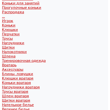
Коньки для занятий
Прогулочные коньки
Распродажа
...
Игрок
Коньки
Клюшки
Перчатки
Трусы
Нагрудники
Щитки
Налокотники
Шлема
Тренировочная одежда
Вратарь
Аксессуары
Блины, ловушки
Клюшки вратаря
Коньки вратаря
Нагрудники вратаря
Трусы вратаря
Шлем вратаря
Щитки вратаря
Нательное белье
Верхнее белье