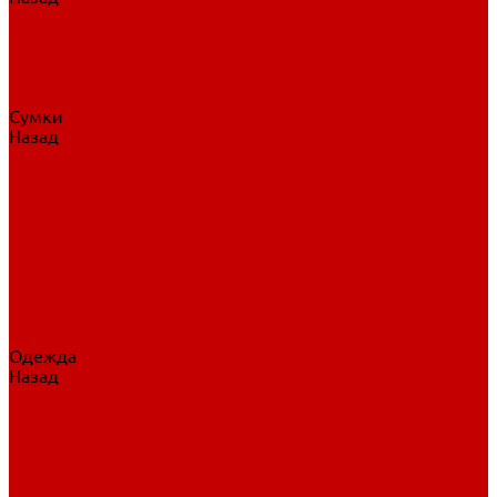
Нательное белье
Верхнее белье
Шорты, брюки
Комбинезоны
Носки
Сумки
Назад
Сумки
Сумки на колесах
Рюкзаки на колесах
Сумки без колес
Сумки вратаря
Сумки/рюкзаки спортивные
Сумки для клюшек
Сумки для коньков
Сумки для шайб
Сумки для принадлежностей
Одежда
Назад
Одежда
Кепки, шапки
Футболки, джерси
Толстовки, свитшоты
Сумки, рюкзаки
Шарфы