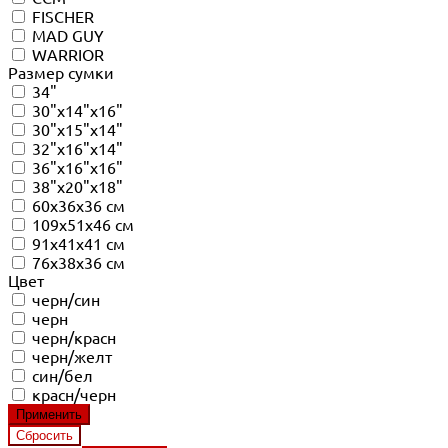
FISCHER
MAD GUY
WARRIOR
Размер сумки
34"
30"x14"x16"
30"x15"x14"
32"x16"x14"
36"x16"x16"
38"x20"x18"
60x36x36 см
109x51x46 см
91x41x41 см
76x38x36 см
Цвет
черн/син
черн
черн/красн
черн/желт
син/бел
красн/черн