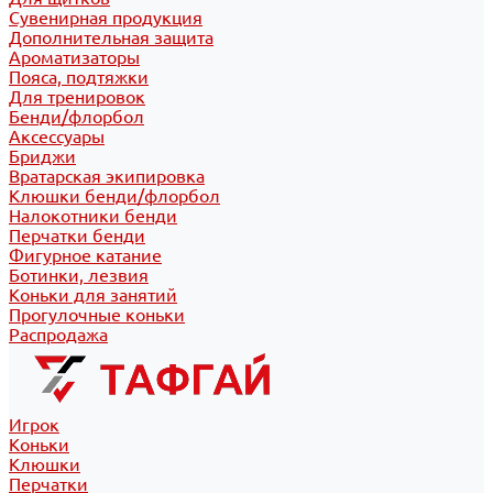
Сувенирная продукция
Дополнительная защита
Ароматизаторы
Пояса, подтяжки
Для тренировок
Бенди/флорбол
Аксессуары
Бриджи
Вратарская экипировка
Клюшки бенди/флорбол
Налокотники бенди
Перчатки бенди
Фигурное катание
Ботинки, лезвия
Коньки для занятий
Прогулочные коньки
Распродажа
Игрок
Коньки
Клюшки
Перчатки