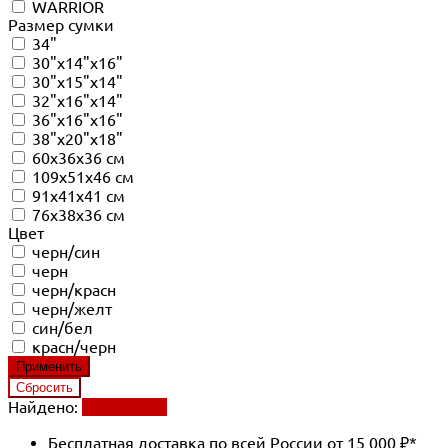
WARRIOR
Размер сумки
34"
30"x14"x16"
30"x15"x14"
32"x16"x14"
36"x16"x16"
38"x20"x18"
60x36x36 см
109x51x46 см
91x41x41 см
76x38x36 см
Цвет
черн/син
черн
черн/красн
черн/желт
син/бел
красн/черн
Найдено:
Применить
Бесплатная доставка по всей России от 15 000 ₽*