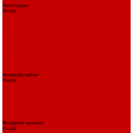
Аксессуары
Назад
Аксессуары
Шайбы, мячи
Для клюшек
Бутылки
Для коньков
Для щитков
Сувенирная продукция
Дополнительная защита
Ароматизаторы
Пояса, подтяжки
Для тренировок
Бенди/флорбол
Назад
Бенди/флорбол
Аксессуары
Бриджи
Вратарская экипировка
Клюшки бенди/флорбол
Налокотники бенди
Перчатки бенди
Фигурное катание
Назад