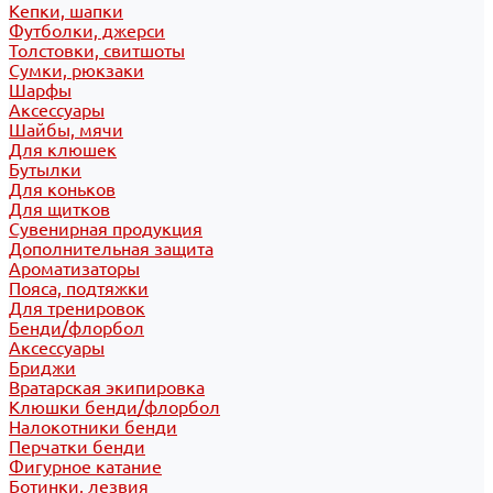
Кепки, шапки
Футболки, джерси
Толстовки, свитшоты
Сумки, рюкзаки
Шарфы
Аксессуары
Шайбы, мячи
Для клюшек
Бутылки
Для коньков
Для щитков
Сувенирная продукция
Дополнительная защита
Ароматизаторы
Пояса, подтяжки
Для тренировок
Бенди/флорбол
Аксессуары
Бриджи
Вратарская экипировка
Клюшки бенди/флорбол
Налокотники бенди
Перчатки бенди
Фигурное катание
Ботинки, лезвия