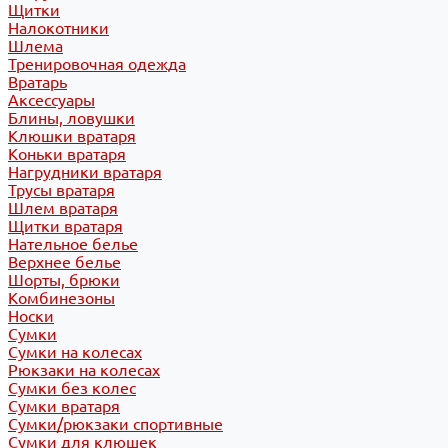
Щитки
Налокотники
Шлема
Тренировочная одежда
Вратарь
Аксессуары
Блины, ловушки
Клюшки вратаря
Коньки вратаря
Нагрудники вратаря
Трусы вратаря
Шлем вратаря
Щитки вратаря
Нательное белье
Верхнее белье
Шорты, брюки
Комбинезоны
Носки
Сумки
Сумки на колесах
Рюкзаки на колесах
Сумки без колес
Сумки вратаря
Сумки/рюкзаки спортивные
Сумки для клюшек