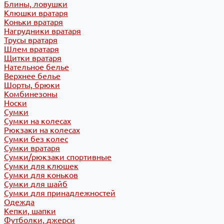
Блины, ловушки
Клюшки вратаря
Коньки вратаря
Нагрудники вратаря
Трусы вратаря
Шлем вратаря
Щитки вратаря
Нательное белье
Верхнее белье
Шорты, брюки
Комбинезоны
Носки
Сумки
Сумки на колесах
Рюкзаки на колесах
Сумки без колес
Сумки вратаря
Сумки/рюкзаки спортивные
Сумки для клюшек
Сумки для коньков
Сумки для шайб
Сумки для принадлежностей
Одежда
Кепки, шапки
Футболки, джерси