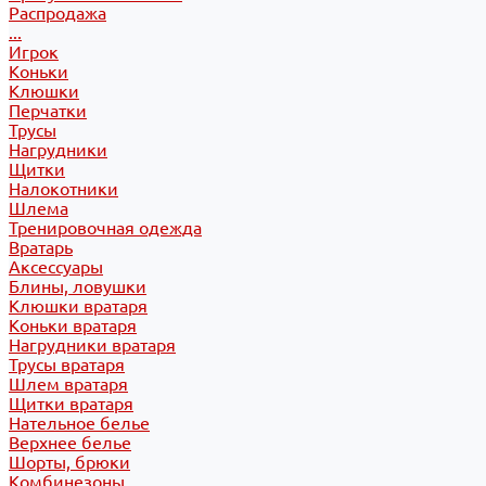
Распродажа
...
Игрок
Коньки
Клюшки
Перчатки
Трусы
Нагрудники
Щитки
Налокотники
Шлема
Тренировочная одежда
Вратарь
Аксессуары
Блины, ловушки
Клюшки вратаря
Коньки вратаря
Нагрудники вратаря
Трусы вратаря
Шлем вратаря
Щитки вратаря
Нательное белье
Верхнее белье
Шорты, брюки
Комбинезоны