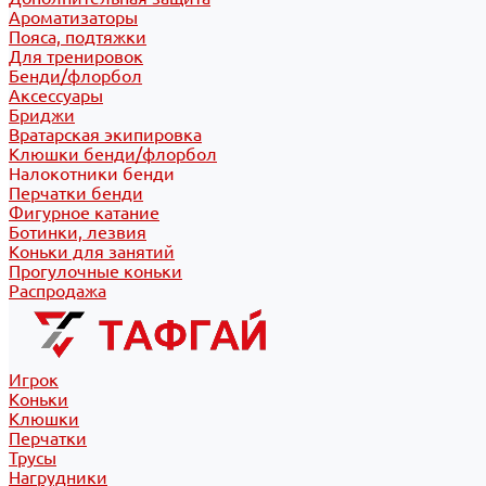
Ароматизаторы
Пояса, подтяжки
Для тренировок
Бенди/флорбол
Аксессуары
Бриджи
Вратарская экипировка
Клюшки бенди/флорбол
Налокотники бенди
Перчатки бенди
Фигурное катание
Ботинки, лезвия
Коньки для занятий
Прогулочные коньки
Распродажа
Игрок
Коньки
Клюшки
Перчатки
Трусы
Нагрудники