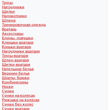
Трусы
Нагрудники
Щитки
Налокотники
Шлема
Тренировочная одежда
Вратарь
Аксессуары
Блины, ловушки
Клюшки вратаря
Коньки вратаря
Нагрудники вратаря
Трусы вратаря
Шлем вратаря
Щитки вратаря
Нательное белье
Верхнее белье
Шорты, брюки
Комбинезоны
Носки
Сумки
Сумки на колесах
Рюкзаки на колесах
Сумки без колес
Сумки вратаря