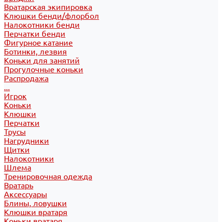
Вратарская экипировка
Клюшки бенди/флорбол
Налокотники бенди
Перчатки бенди
Фигурное катание
Ботинки, лезвия
Коньки для занятий
Прогулочные коньки
Распродажа
...
Игрок
Коньки
Клюшки
Перчатки
Трусы
Нагрудники
Щитки
Налокотники
Шлема
Тренировочная одежда
Вратарь
Аксессуары
Блины, ловушки
Клюшки вратаря
Коньки вратаря