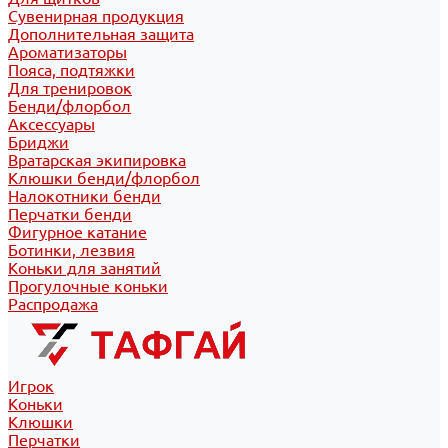
Сувенирная продукция
Дополнительная защита
Ароматизаторы
Пояса, подтяжки
Для тренировок
Бенди/флорбол
Аксессуары
Бриджи
Вратарская экипировка
Клюшки бенди/флорбол
Налокотники бенди
Перчатки бенди
Фигурное катание
Ботинки, лезвия
Коньки для занятий
Прогулочные коньки
Распродажа
Игрок
Коньки
Клюшки
Перчатки