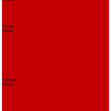
Нательное белье
Верхнее белье
Шорты, брюки
Комбинезоны
Носки
Сумки
Назад
Сумки
Сумки на колесах
Рюкзаки на колесах
Сумки без колес
Сумки вратаря
Сумки/рюкзаки спортивные
Сумки для клюшек
Сумки для коньков
Сумки для шайб
Сумки для принадлежностей
Одежда
Назад
Одежда
Кепки, шапки
Футболки, джерси
Толстовки, свитшоты
Сумки, рюкзаки
Шарфы