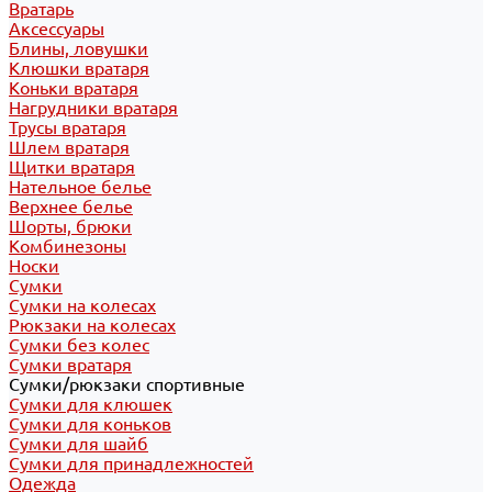
Вратарь
Аксессуары
Блины, ловушки
Клюшки вратаря
Коньки вратаря
Нагрудники вратаря
Трусы вратаря
Шлем вратаря
Щитки вратаря
Нательное белье
Верхнее белье
Шорты, брюки
Комбинезоны
Носки
Сумки
Сумки на колесах
Рюкзаки на колесах
Сумки без колес
Сумки вратаря
Сумки/рюкзаки спортивные
Сумки для клюшек
Сумки для коньков
Сумки для шайб
Сумки для принадлежностей
Одежда