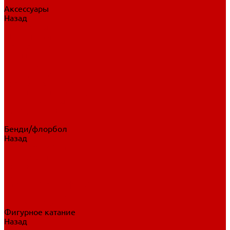
Аксессуары
Назад
Аксессуары
Шайбы, мячи
Для клюшек
Бутылки
Для коньков
Для щитков
Сувенирная продукция
Дополнительная защита
Ароматизаторы
Пояса, подтяжки
Для тренировок
Бенди/флорбол
Назад
Бенди/флорбол
Аксессуары
Бриджи
Вратарская экипировка
Клюшки бенди/флорбол
Налокотники бенди
Перчатки бенди
Фигурное катание
Назад