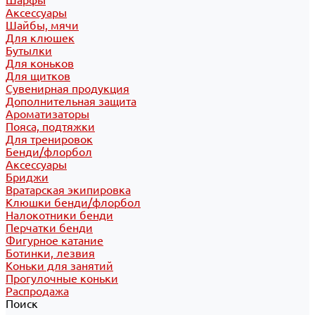
Шарфы
Аксессуары
Шайбы, мячи
Для клюшек
Бутылки
Для коньков
Для щитков
Сувенирная продукция
Дополнительная защита
Ароматизаторы
Пояса, подтяжки
Для тренировок
Бенди/флорбол
Аксессуары
Бриджи
Вратарская экипировка
Клюшки бенди/флорбол
Налокотники бенди
Перчатки бенди
Фигурное катание
Ботинки, лезвия
Коньки для занятий
Прогулочные коньки
Распродажа
Поиск