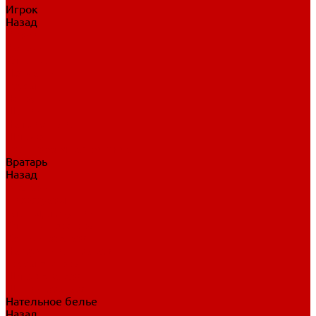
Игрок
Назад
Игрок
Коньки
Клюшки
Перчатки
Трусы
Нагрудники
Щитки
Налокотники
Шлема
Тренировочная одежда
Вратарь
Назад
Вратарь
Аксессуары
Блины, ловушки
Клюшки вратаря
Коньки вратаря
Нагрудники вратаря
Трусы вратаря
Шлем вратаря
Щитки вратаря
Нательное белье
Назад