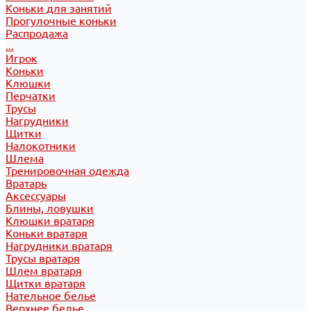
Коньки для занятий
Прогулочные коньки
Распродажа
...
Игрок
Коньки
Клюшки
Перчатки
Трусы
Нагрудники
Щитки
Налокотники
Шлема
Тренировочная одежда
Вратарь
Аксессуары
Блины, ловушки
Клюшки вратаря
Коньки вратаря
Нагрудники вратаря
Трусы вратаря
Шлем вратаря
Щитки вратаря
Нательное белье
Верхнее белье