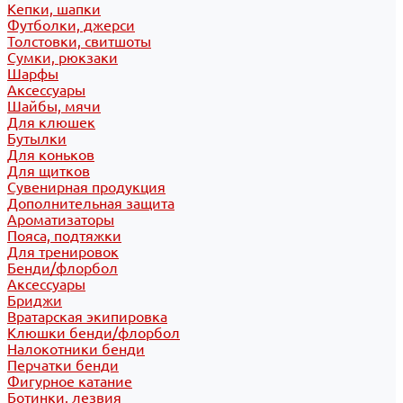
Кепки, шапки
Футболки, джерси
Толстовки, свитшоты
Сумки, рюкзаки
Шарфы
Аксессуары
Шайбы, мячи
Для клюшек
Бутылки
Для коньков
Для щитков
Сувенирная продукция
Дополнительная защита
Ароматизаторы
Пояса, подтяжки
Для тренировок
Бенди/флорбол
Аксессуары
Бриджи
Вратарская экипировка
Клюшки бенди/флорбол
Налокотники бенди
Перчатки бенди
Фигурное катание
Ботинки, лезвия