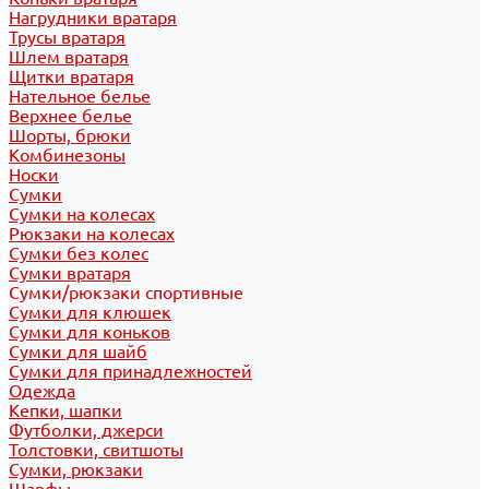
Нагрудники вратаря
Трусы вратаря
Шлем вратаря
Щитки вратаря
Нательное белье
Верхнее белье
Шорты, брюки
Комбинезоны
Носки
Сумки
Сумки на колесах
Рюкзаки на колесах
Сумки без колес
Сумки вратаря
Сумки/рюкзаки спортивные
Сумки для клюшек
Сумки для коньков
Сумки для шайб
Сумки для принадлежностей
Одежда
Кепки, шапки
Футболки, джерси
Толстовки, свитшоты
Сумки, рюкзаки