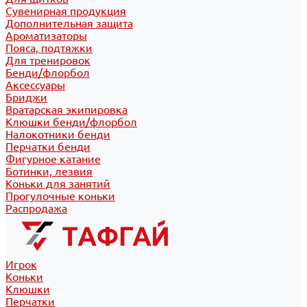
Сувенирная продукция
Дополнительная защита
Ароматизаторы
Пояса, подтяжки
Для тренировок
Бенди/флорбол
Аксессуары
Бриджи
Вратарская экипировка
Клюшки бенди/флорбол
Налокотники бенди
Перчатки бенди
Фигурное катание
Ботинки, лезвия
Коньки для занятий
Прогулочные коньки
Распродажа
Игрок
Коньки
Клюшки
Перчатки