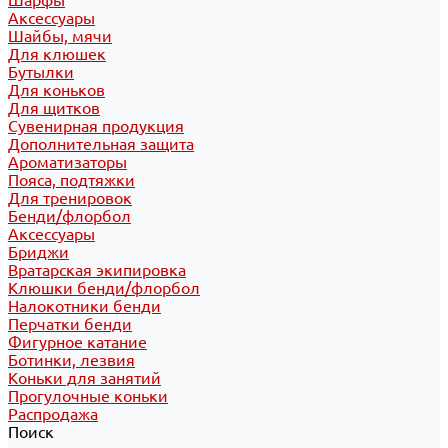
Шарфы
Аксессуары
Шайбы, мячи
Для клюшек
Бутылки
Для коньков
Для щитков
Сувенирная продукция
Дополнительная защита
Ароматизаторы
Пояса, подтяжки
Для тренировок
Бенди/флорбол
Аксессуары
Бриджи
Вратарская экипировка
Клюшки бенди/флорбол
Налокотники бенди
Перчатки бенди
Фигурное катание
Ботинки, лезвия
Коньки для занятий
Прогулочные коньки
Распродажа
Поиск