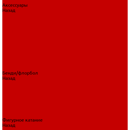
Аксессуары
Назад
Аксессуары
Шайбы, мячи
Для клюшек
Бутылки
Для коньков
Для щитков
Сувенирная продукция
Дополнительная защита
Ароматизаторы
Пояса, подтяжки
Для тренировок
Бенди/флорбол
Назад
Бенди/флорбол
Аксессуары
Бриджи
Вратарская экипировка
Клюшки бенди/флорбол
Налокотники бенди
Перчатки бенди
Фигурное катание
Назад