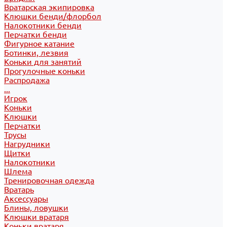
Вратарская экипировка
Клюшки бенди/флорбол
Налокотники бенди
Перчатки бенди
Фигурное катание
Ботинки, лезвия
Коньки для занятий
Прогулочные коньки
Распродажа
...
Игрок
Коньки
Клюшки
Перчатки
Трусы
Нагрудники
Щитки
Налокотники
Шлема
Тренировочная одежда
Вратарь
Аксессуары
Блины, ловушки
Клюшки вратаря
Коньки вратаря