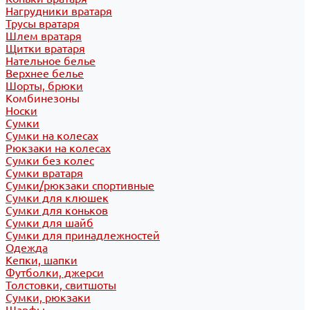
Нагрудники вратаря
Трусы вратаря
Шлем вратаря
Щитки вратаря
Нательное белье
Верхнее белье
Шорты, брюки
Комбинезоны
Носки
Сумки
Сумки на колесах
Рюкзаки на колесах
Сумки без колес
Сумки вратаря
Сумки/рюкзаки спортивные
Сумки для клюшек
Сумки для коньков
Сумки для шайб
Сумки для принадлежностей
Одежда
Кепки, шапки
Футболки, джерси
Толстовки, свитшоты
Сумки, рюкзаки