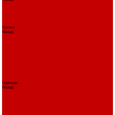
Нательное белье
Верхнее белье
Шорты, брюки
Комбинезоны
Носки
Сумки
Назад
Сумки
Сумки на колесах
Рюкзаки на колесах
Сумки без колес
Сумки вратаря
Сумки/рюкзаки спортивные
Сумки для клюшек
Сумки для коньков
Сумки для шайб
Сумки для принадлежностей
Одежда
Назад
Одежда
Кепки, шапки
Футболки, джерси
Толстовки, свитшоты
Сумки, рюкзаки
Шарфы