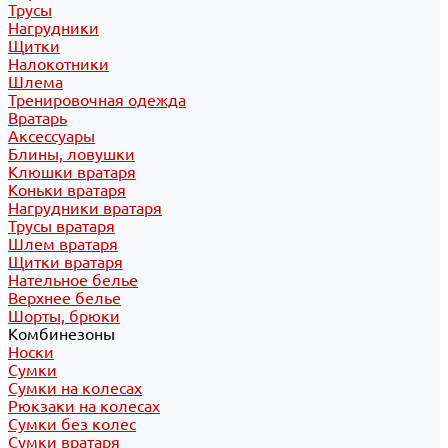
Трусы
Нагрудники
Щитки
Налокотники
Шлема
Тренировочная одежда
Вратарь
Аксессуары
Блины, ловушки
Клюшки вратаря
Коньки вратаря
Нагрудники вратаря
Трусы вратаря
Шлем вратаря
Щитки вратаря
Нательное белье
Верхнее белье
Шорты, брюки
Комбинезоны
Носки
Сумки
Сумки на колесах
Рюкзаки на колесах
Сумки без колес
Сумки вратаря