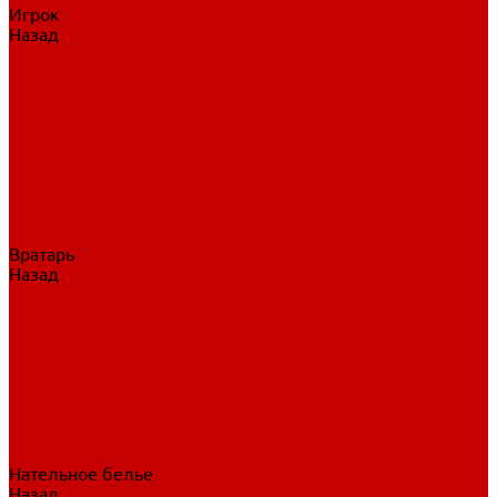
Игрок
Назад
Игрок
Коньки
Клюшки
Перчатки
Трусы
Нагрудники
Щитки
Налокотники
Шлема
Тренировочная одежда
Вратарь
Назад
Вратарь
Аксессуары
Блины, ловушки
Клюшки вратаря
Коньки вратаря
Нагрудники вратаря
Трусы вратаря
Шлем вратаря
Щитки вратаря
Нательное белье
Назад