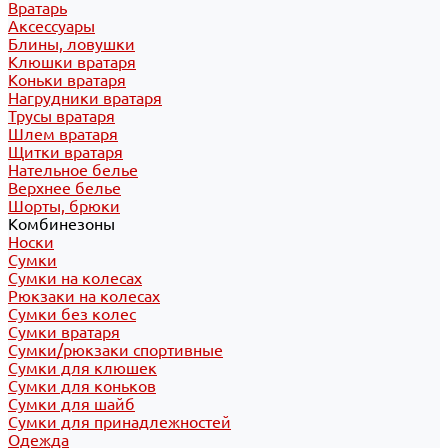
Вратарь
Аксессуары
Блины, ловушки
Клюшки вратаря
Коньки вратаря
Нагрудники вратаря
Трусы вратаря
Шлем вратаря
Щитки вратаря
Нательное белье
Верхнее белье
Шорты, брюки
Комбинезоны
Носки
Сумки
Сумки на колесах
Рюкзаки на колесах
Сумки без колес
Сумки вратаря
Сумки/рюкзаки спортивные
Сумки для клюшек
Сумки для коньков
Сумки для шайб
Сумки для принадлежностей
Одежда