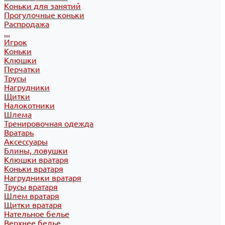
Коньки для занятий
Прогулочные коньки
Распродажа
...
Игрок
Коньки
Клюшки
Перчатки
Трусы
Нагрудники
Щитки
Налокотники
Шлема
Тренировочная одежда
Вратарь
Аксессуары
Блины, ловушки
Клюшки вратаря
Коньки вратаря
Нагрудники вратаря
Трусы вратаря
Шлем вратаря
Щитки вратаря
Нательное белье
Верхнее белье