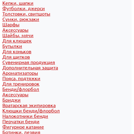
Кепки, шапки
Футболки, джерси
Толстовки, свитшоты
Сумки, рюкзаки
Шарфы
Аксессуары
Шайбы, мячи
Для клюшек
Бутылки
Для коньков
Для щитков
Сувенирная продукция
Дополнительная защита
Ароматизаторы
Пояса, подтяжки
Для тренировок
Бенди/флорбол
Аксессуары
Бриджи
Вратарская экипировка
Клюшки бенди/флорбол
Налокотники бенди
Перчатки бенди
Фигурное катание
Ботинки, лезвия