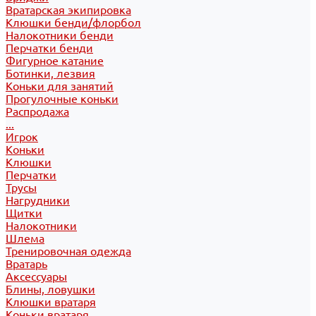
Вратарская экипировка
Клюшки бенди/флорбол
Налокотники бенди
Перчатки бенди
Фигурное катание
Ботинки, лезвия
Коньки для занятий
Прогулочные коньки
Распродажа
...
Игрок
Коньки
Клюшки
Перчатки
Трусы
Нагрудники
Щитки
Налокотники
Шлема
Тренировочная одежда
Вратарь
Аксессуары
Блины, ловушки
Клюшки вратаря
Коньки вратаря