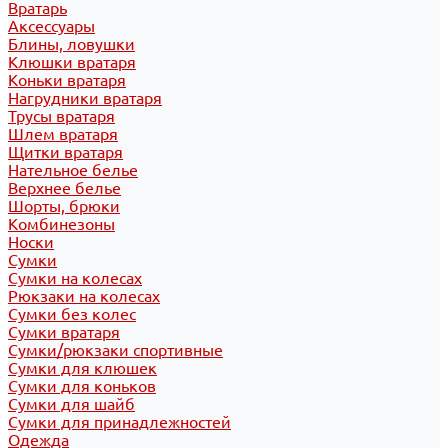
Вратарь
Аксессуары
Блины, ловушки
Клюшки вратаря
Коньки вратаря
Нагрудники вратаря
Трусы вратаря
Шлем вратаря
Щитки вратаря
Нательное белье
Верхнее белье
Шорты, брюки
Комбинезоны
Носки
Сумки
Сумки на колесах
Рюкзаки на колесах
Сумки без колес
Сумки вратаря
Сумки/рюкзаки спортивные
Сумки для клюшек
Сумки для коньков
Сумки для шайб
Сумки для принадлежностей
Одежда