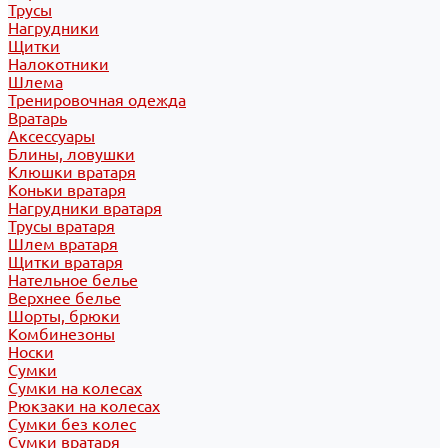
Трусы
Нагрудники
Щитки
Налокотники
Шлема
Тренировочная одежда
Вратарь
Аксессуары
Блины, ловушки
Клюшки вратаря
Коньки вратаря
Нагрудники вратаря
Трусы вратаря
Шлем вратаря
Щитки вратаря
Нательное белье
Верхнее белье
Шорты, брюки
Комбинезоны
Носки
Сумки
Сумки на колесах
Рюкзаки на колесах
Сумки без колес
Сумки вратаря