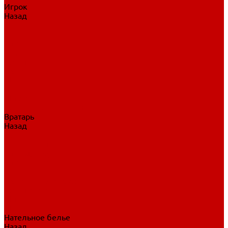
Игрок
Назад
Игрок
Коньки
Клюшки
Перчатки
Трусы
Нагрудники
Щитки
Налокотники
Шлема
Тренировочная одежда
Вратарь
Назад
Вратарь
Аксессуары
Блины, ловушки
Клюшки вратаря
Коньки вратаря
Нагрудники вратаря
Трусы вратаря
Шлем вратаря
Щитки вратаря
Нательное белье
Назад