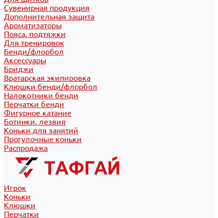
Сувенирная продукция
Дополнительная защита
Ароматизаторы
Пояса, подтяжки
Для тренировок
Бенди/флорбол
Аксессуары
Бриджи
Вратарская экипировка
Клюшки бенди/флорбол
Налокотники бенди
Перчатки бенди
Фигурное катание
Ботинки, лезвия
Коньки для занятий
Прогулочные коньки
Распродажа
Игрок
Коньки
Клюшки
Перчатки