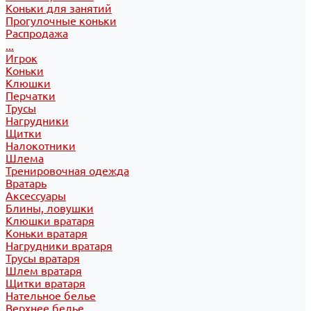
Коньки для занятий
Прогулочные коньки
Распродажа
...
Игрок
Коньки
Клюшки
Перчатки
Трусы
Нагрудники
Щитки
Налокотники
Шлема
Тренировочная одежда
Вратарь
Аксессуары
Блины, ловушки
Клюшки вратаря
Коньки вратаря
Нагрудники вратаря
Трусы вратаря
Шлем вратаря
Щитки вратаря
Нательное белье
Верхнее белье