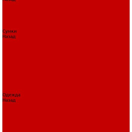
Нательное белье
Верхнее белье
Шорты, брюки
Комбинезоны
Носки
Сумки
Назад
Сумки
Сумки на колесах
Рюкзаки на колесах
Сумки без колес
Сумки вратаря
Сумки/рюкзаки спортивные
Сумки для клюшек
Сумки для коньков
Сумки для шайб
Сумки для принадлежностей
Одежда
Назад
Одежда
Кепки, шапки
Футболки, джерси
Толстовки, свитшоты
Сумки, рюкзаки
Шарфы