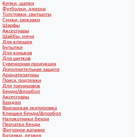
Кепки, шапки
Футболки, джерси
Толстовки, свитшоты
Сумки, рюкзаки
Шарфы
Аксессуары
Шайбы, мячи
Для клюшек
Бутылки
Для коньков
Для щитков
Сувенирная продукция
Дополнительная защита
Ароматизаторы
Пояса, подтяжки
Для тренировок
Бенди/флорбол
Аксессуары
Бриджи
Вратарская экипировка
Клюшки бенди/флорбол
Налокотники бенди
Перчатки бенди
Фигурное катание
Ботинки, лезвия