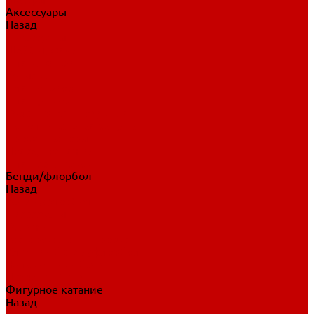
Аксессуары
Назад
Аксессуары
Шайбы, мячи
Для клюшек
Бутылки
Для коньков
Для щитков
Сувенирная продукция
Дополнительная защита
Ароматизаторы
Пояса, подтяжки
Для тренировок
Бенди/флорбол
Назад
Бенди/флорбол
Аксессуары
Бриджи
Вратарская экипировка
Клюшки бенди/флорбол
Налокотники бенди
Перчатки бенди
Фигурное катание
Назад