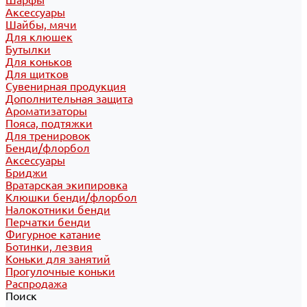
Шарфы
Аксессуары
Шайбы, мячи
Для клюшек
Бутылки
Для коньков
Для щитков
Сувенирная продукция
Дополнительная защита
Ароматизаторы
Пояса, подтяжки
Для тренировок
Бенди/флорбол
Аксессуары
Бриджи
Вратарская экипировка
Клюшки бенди/флорбол
Налокотники бенди
Перчатки бенди
Фигурное катание
Ботинки, лезвия
Коньки для занятий
Прогулочные коньки
Распродажа
Поиск