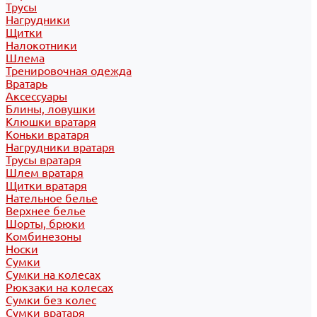
Трусы
Нагрудники
Щитки
Налокотники
Шлема
Тренировочная одежда
Вратарь
Аксессуары
Блины, ловушки
Клюшки вратаря
Коньки вратаря
Нагрудники вратаря
Трусы вратаря
Шлем вратаря
Щитки вратаря
Нательное белье
Верхнее белье
Шорты, брюки
Комбинезоны
Носки
Сумки
Сумки на колесах
Рюкзаки на колесах
Сумки без колес
Сумки вратаря