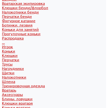
Вратарская экипировка
Клюшки бенди/флорбол
Налокотники бенди
Перчатки бенди
Фигурное катание
Ботинки, лезвия
Коньки для занятий
Прогулочные коньки
Распродажа
...
Игрок
Коньки
Клюшки
Перчатки
Трусы
Нагрудники
Щитки
Налокотники
Шлема
Тренировочная одежда
Вратарь
Аксессуары
Блины, ловушки
Клюшки вратаря
Коньки вратаря