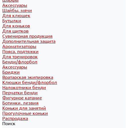
Шарфы
Аксессуары
Шайбы, мячи
Для клюшек
Бутылки
Для коньков
Для щитков
Сувенирная продукция
Дополнительная защита
Ароматизаторы
Пояса, подтяжки
Для тренировок
Бенди/флорбол
Аксессуары
Бриджи
Вратарская экипировка
Клюшки бенди/флорбол
Налокотники бенди
Перчатки бенди
Фигурное катание
Ботинки, лезвия
Коньки для занятий
Прогулочные коньки
Распродажа
Поиск