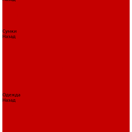
Нательное белье
Верхнее белье
Шорты, брюки
Комбинезоны
Носки
Сумки
Назад
Сумки
Сумки на колесах
Рюкзаки на колесах
Сумки без колес
Сумки вратаря
Сумки/рюкзаки спортивные
Сумки для клюшек
Сумки для коньков
Сумки для шайб
Сумки для принадлежностей
Одежда
Назад
Одежда
Кепки, шапки
Футболки, джерси
Толстовки, свитшоты
Сумки, рюкзаки
Шарфы