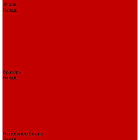
Игрок
Назад
Игрок
Коньки
Клюшки
Перчатки
Трусы
Нагрудники
Щитки
Налокотники
Шлема
Тренировочная одежда
Вратарь
Назад
Вратарь
Аксессуары
Блины, ловушки
Клюшки вратаря
Коньки вратаря
Нагрудники вратаря
Трусы вратаря
Шлем вратаря
Щитки вратаря
Нательное белье
Назад