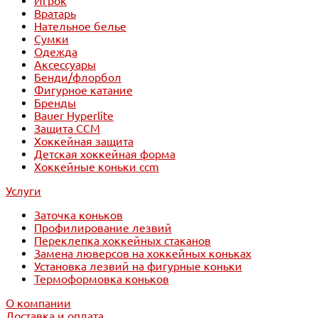
Игрок
Вратарь
Нательное белье
Сумки
Одежда
Аксессуары
Бенди/флорбол
Фигурное катание
Бренды
Bauer Hyperlite
Защита CCM
Хоккейная защита
Детская хоккейная форма
Хоккейные коньки ccm
Услуги
Заточка коньков
Профилирование лезвий
Переклепка хоккейных стаканов
Замена люверсов на хоккейных коньках
Установка лезвий на фигурные коньки
Термоформовка коньков
О компании
Доставка и оплата