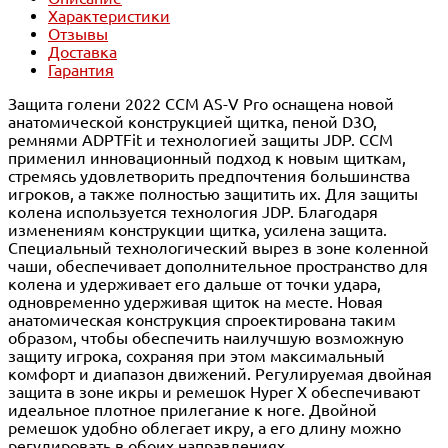
Характеристики
Отзывы
Доставка
Гарантия
Защита голени 2022 CCM AS-V Pro оснащена новой
анатомической конструкцией щитка, пеной D3O,
ремнями ADPTFit и технологией защиты JDP. CCM
применил инновационный подход к новым щиткам,
стремясь удовлетворить предпочтения большинства
игроков, а также полностью защитить их. Для защиты
колена используется технология JDP. Благодаря
изменениям конструкции щитка, усилена защита.
Специальный технологический вырез в зоне коленной
чаши, обеспечивает дополнительное пространство для
колена и удерживает его дальше от точки удара,
одновременно удерживая щиток на месте. Новая
анатомическая конструкция спроектирована таким
образом, чтобы обеспечить наилучшую возможную
защиту игрока, сохраняя при этом максимальный
комфорт и диапазон движений. Регулируемая двойная
защита в зоне икры и ремешок Hyper X обеспечивают
идеальное плотное прилегание к ноге. Двойной
ремешок удобно облегает икру, а его длину можно
регулировать в обоих направлениях.