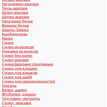
Нагрудники вратаря
Трусы вратаря
Шлем вратаря
Щитки вратаря
Нательное белье
Верхнее белье
Шорты, брюки
Комбинезоны
Носки
Сумки
Сумки на колесах
Рюкзаки на колесах
Сумки без колес
Сумки вратаря
Сумки/рюкзаки спортивные
Сумки для клюшек
Сумки для коньков
Сумки для шайб
Сумки для принадлежностей
Одежда
Кепки, шапки
Футболки, джерси
Толстовки, свитшоты
Сумки, рюкзаки