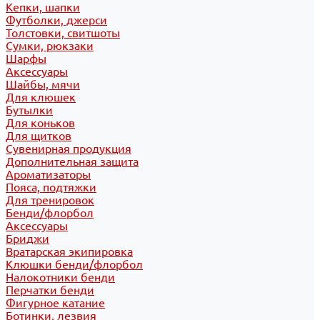
Кепки, шапки
Футболки, джерси
Толстовки, свитшоты
Сумки, рюкзаки
Шарфы
Аксессуары
Шайбы, мячи
Для клюшек
Бутылки
Для коньков
Для щитков
Сувенирная продукция
Дополнительная защита
Ароматизаторы
Пояса, подтяжки
Для тренировок
Бенди/флорбол
Аксессуары
Бриджи
Вратарская экипировка
Клюшки бенди/флорбол
Налокотники бенди
Перчатки бенди
Фигурное катание
Ботинки, лезвия