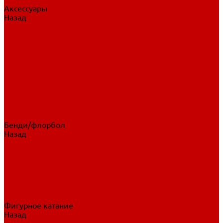
Аксессуары
Назад
Аксессуары
Шайбы, мячи
Для клюшек
Бутылки
Для коньков
Для щитков
Сувенирная продукция
Дополнительная защита
Ароматизаторы
Пояса, подтяжки
Для тренировок
Бенди/флорбол
Назад
Бенди/флорбол
Аксессуары
Бриджи
Вратарская экипировка
Клюшки бенди/флорбол
Налокотники бенди
Перчатки бенди
Фигурное катание
Назад