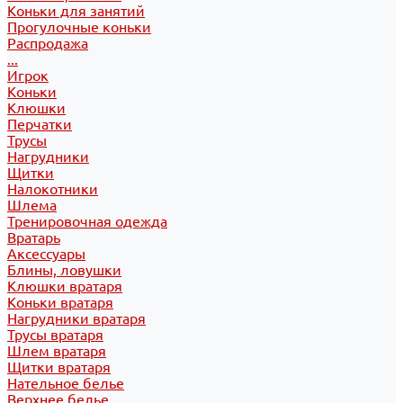
Коньки для занятий
Прогулочные коньки
Распродажа
...
Игрок
Коньки
Клюшки
Перчатки
Трусы
Нагрудники
Щитки
Налокотники
Шлема
Тренировочная одежда
Вратарь
Аксессуары
Блины, ловушки
Клюшки вратаря
Коньки вратаря
Нагрудники вратаря
Трусы вратаря
Шлем вратаря
Щитки вратаря
Нательное белье
Верхнее белье