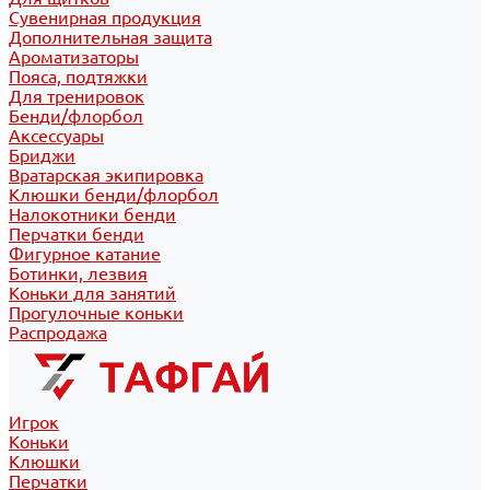
Сувенирная продукция
Дополнительная защита
Ароматизаторы
Пояса, подтяжки
Для тренировок
Бенди/флорбол
Аксессуары
Бриджи
Вратарская экипировка
Клюшки бенди/флорбол
Налокотники бенди
Перчатки бенди
Фигурное катание
Ботинки, лезвия
Коньки для занятий
Прогулочные коньки
Распродажа
Игрок
Коньки
Клюшки
Перчатки