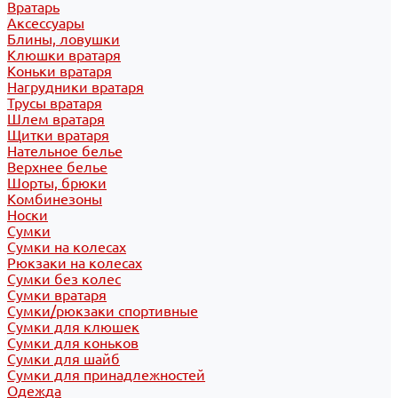
Вратарь
Аксессуары
Блины, ловушки
Клюшки вратаря
Коньки вратаря
Нагрудники вратаря
Трусы вратаря
Шлем вратаря
Щитки вратаря
Нательное белье
Верхнее белье
Шорты, брюки
Комбинезоны
Носки
Сумки
Сумки на колесах
Рюкзаки на колесах
Сумки без колес
Сумки вратаря
Сумки/рюкзаки спортивные
Сумки для клюшек
Сумки для коньков
Сумки для шайб
Сумки для принадлежностей
Одежда