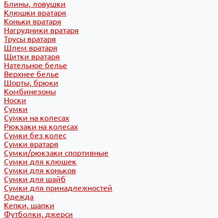
Блины, ловушки
Клюшки вратаря
Коньки вратаря
Нагрудники вратаря
Трусы вратаря
Шлем вратаря
Щитки вратаря
Нательное белье
Верхнее белье
Шорты, брюки
Комбинезоны
Носки
Сумки
Сумки на колесах
Рюкзаки на колесах
Сумки без колес
Сумки вратаря
Сумки/рюкзаки спортивные
Сумки для клюшек
Сумки для коньков
Сумки для шайб
Сумки для принадлежностей
Одежда
Кепки, шапки
Футболки, джерси