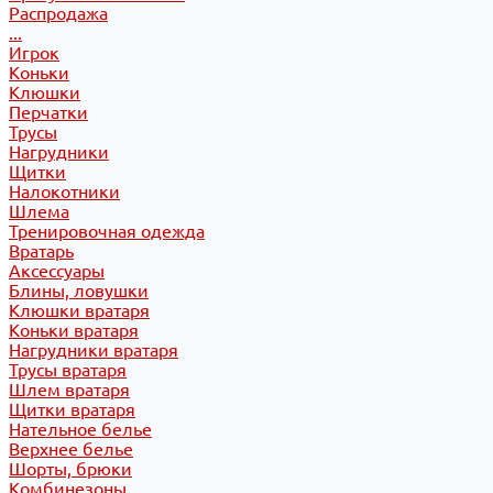
Распродажа
...
Игрок
Коньки
Клюшки
Перчатки
Трусы
Нагрудники
Щитки
Налокотники
Шлема
Тренировочная одежда
Вратарь
Аксессуары
Блины, ловушки
Клюшки вратаря
Коньки вратаря
Нагрудники вратаря
Трусы вратаря
Шлем вратаря
Щитки вратаря
Нательное белье
Верхнее белье
Шорты, брюки
Комбинезоны