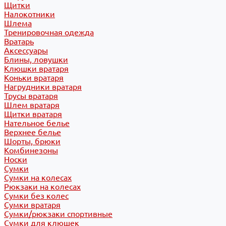
Щитки
Налокотники
Шлема
Тренировочная одежда
Вратарь
Аксессуары
Блины, ловушки
Клюшки вратаря
Коньки вратаря
Нагрудники вратаря
Трусы вратаря
Шлем вратаря
Щитки вратаря
Нательное белье
Верхнее белье
Шорты, брюки
Комбинезоны
Носки
Сумки
Сумки на колесах
Рюкзаки на колесах
Сумки без колес
Сумки вратаря
Сумки/рюкзаки спортивные
Сумки для клюшек