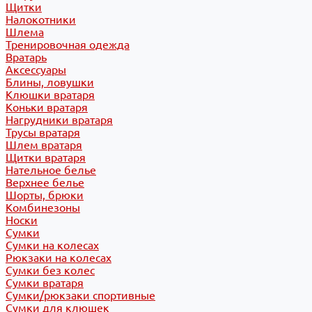
Щитки
Налокотники
Шлема
Тренировочная одежда
Вратарь
Аксессуары
Блины, ловушки
Клюшки вратаря
Коньки вратаря
Нагрудники вратаря
Трусы вратаря
Шлем вратаря
Щитки вратаря
Нательное белье
Верхнее белье
Шорты, брюки
Комбинезоны
Носки
Сумки
Сумки на колесах
Рюкзаки на колесах
Сумки без колес
Сумки вратаря
Сумки/рюкзаки спортивные
Сумки для клюшек