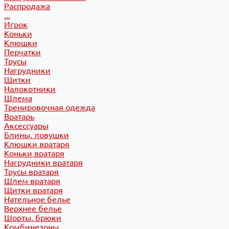
Распродажа
...
Игрок
Коньки
Клюшки
Перчатки
Трусы
Нагрудники
Щитки
Налокотники
Шлема
Тренировочная одежда
Вратарь
Аксессуары
Блины, ловушки
Клюшки вратаря
Коньки вратаря
Нагрудники вратаря
Трусы вратаря
Шлем вратаря
Щитки вратаря
Нательное белье
Верхнее белье
Шорты, брюки
Комбинезоны