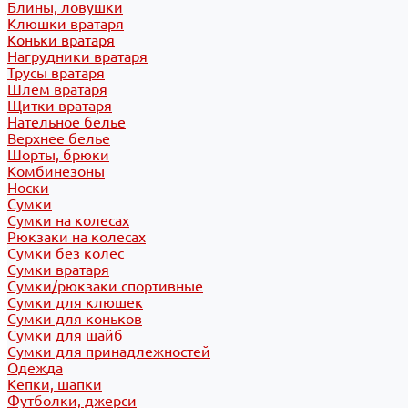
Блины, ловушки
Клюшки вратаря
Коньки вратаря
Нагрудники вратаря
Трусы вратаря
Шлем вратаря
Щитки вратаря
Нательное белье
Верхнее белье
Шорты, брюки
Комбинезоны
Носки
Сумки
Сумки на колесах
Рюкзаки на колесах
Сумки без колес
Сумки вратаря
Сумки/рюкзаки спортивные
Сумки для клюшек
Сумки для коньков
Сумки для шайб
Сумки для принадлежностей
Одежда
Кепки, шапки
Футболки, джерси