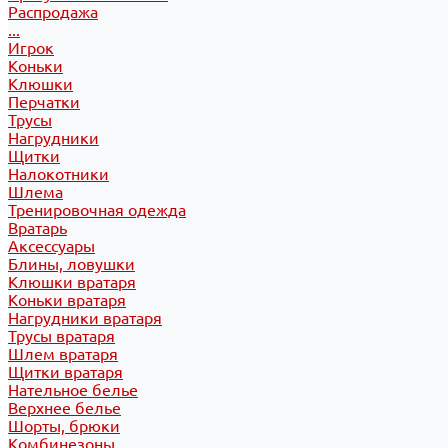
Распродажа
...
Игрок
Коньки
Клюшки
Перчатки
Трусы
Нагрудники
Щитки
Налокотники
Шлема
Тренировочная одежда
Вратарь
Аксессуары
Блины, ловушки
Клюшки вратаря
Коньки вратаря
Нагрудники вратаря
Трусы вратаря
Шлем вратаря
Щитки вратаря
Нательное белье
Верхнее белье
Шорты, брюки
Комбинезоны