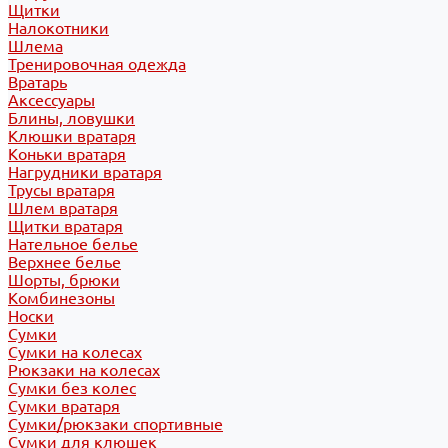
Щитки
Налокотники
Шлема
Тренировочная одежда
Вратарь
Аксессуары
Блины, ловушки
Клюшки вратаря
Коньки вратаря
Нагрудники вратаря
Трусы вратаря
Шлем вратаря
Щитки вратаря
Нательное белье
Верхнее белье
Шорты, брюки
Комбинезоны
Носки
Сумки
Сумки на колесах
Рюкзаки на колесах
Сумки без колес
Сумки вратаря
Сумки/рюкзаки спортивные
Сумки для клюшек