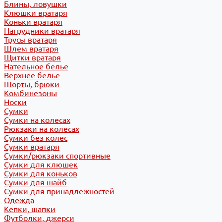
Блины, ловушки
Клюшки вратаря
Коньки вратаря
Нагрудники вратаря
Трусы вратаря
Шлем вратаря
Щитки вратаря
Нательное белье
Верхнее белье
Шорты, брюки
Комбинезоны
Носки
Сумки
Сумки на колесах
Рюкзаки на колесах
Сумки без колес
Сумки вратаря
Сумки/рюкзаки спортивные
Сумки для клюшек
Сумки для коньков
Сумки для шайб
Сумки для принадлежностей
Одежда
Кепки, шапки
Футболки, джерси