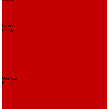
Нательное белье
Верхнее белье
Шорты, брюки
Комбинезоны
Носки
Сумки
Назад
Сумки
Сумки на колесах
Рюкзаки на колесах
Сумки без колес
Сумки вратаря
Сумки/рюкзаки спортивные
Сумки для клюшек
Сумки для коньков
Сумки для шайб
Сумки для принадлежностей
Одежда
Назад
Одежда
Кепки, шапки
Футболки, джерси
Толстовки, свитшоты
Сумки, рюкзаки
Шарфы