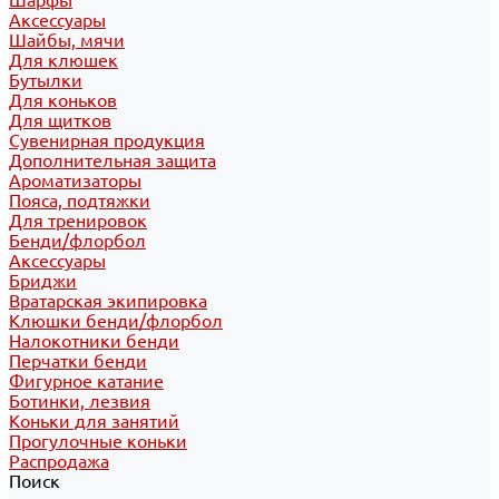
Шарфы
Аксессуары
Шайбы, мячи
Для клюшек
Бутылки
Для коньков
Для щитков
Сувенирная продукция
Дополнительная защита
Ароматизаторы
Пояса, подтяжки
Для тренировок
Бенди/флорбол
Аксессуары
Бриджи
Вратарская экипировка
Клюшки бенди/флорбол
Налокотники бенди
Перчатки бенди
Фигурное катание
Ботинки, лезвия
Коньки для занятий
Прогулочные коньки
Распродажа
Поиск