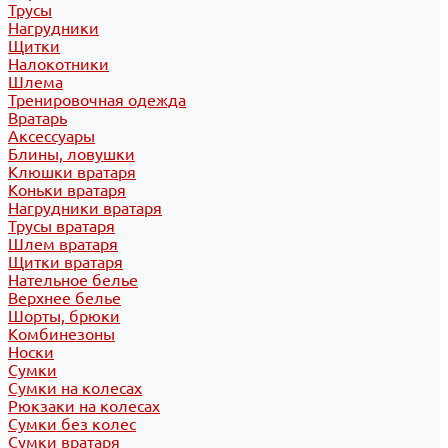
Трусы
Нагрудники
Щитки
Налокотники
Шлема
Тренировочная одежда
Вратарь
Аксессуары
Блины, ловушки
Клюшки вратаря
Коньки вратаря
Нагрудники вратаря
Трусы вратаря
Шлем вратаря
Щитки вратаря
Нательное белье
Верхнее белье
Шорты, брюки
Комбинезоны
Носки
Сумки
Сумки на колесах
Рюкзаки на колесах
Сумки без колес
Сумки вратаря