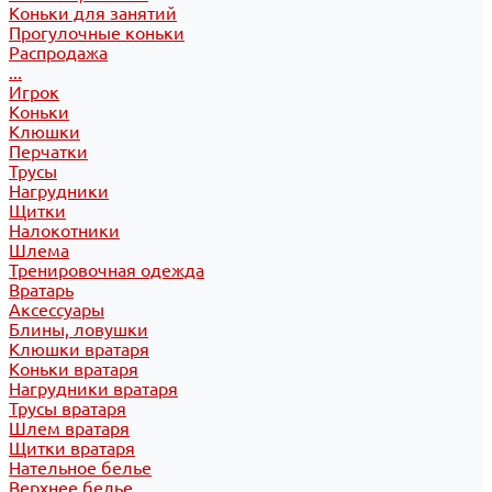
Коньки для занятий
Прогулочные коньки
Распродажа
...
Игрок
Коньки
Клюшки
Перчатки
Трусы
Нагрудники
Щитки
Налокотники
Шлема
Тренировочная одежда
Вратарь
Аксессуары
Блины, ловушки
Клюшки вратаря
Коньки вратаря
Нагрудники вратаря
Трусы вратаря
Шлем вратаря
Щитки вратаря
Нательное белье
Верхнее белье