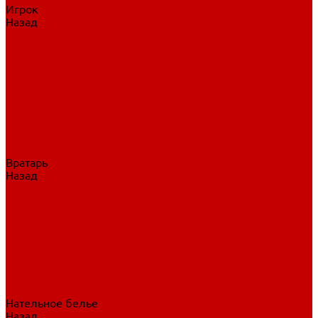
Игрок
Назад
Игрок
Коньки
Клюшки
Перчатки
Трусы
Нагрудники
Щитки
Налокотники
Шлема
Тренировочная одежда
Вратарь
Назад
Вратарь
Аксессуары
Блины, ловушки
Клюшки вратаря
Коньки вратаря
Нагрудники вратаря
Трусы вратаря
Шлем вратаря
Щитки вратаря
Нательное белье
Назад