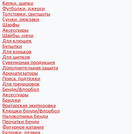
Кепки, шапки
Футболки, джерси
Толстовки, свитшоты
Сумки, рюкзаки
Шарфы
Аксессуары
Шайбы, мячи
Для клюшек
Бутылки
Для коньков
Для щитков
Сувенирная продукция
Дополнительная защита
Ароматизаторы
Пояса, подтяжки
Для тренировок
Бенди/флорбол
Аксессуары
Бриджи
Вратарская экипировка
Клюшки бенди/флорбол
Налокотники бенди
Перчатки бенди
Фигурное катание
Ботинки, лезвия