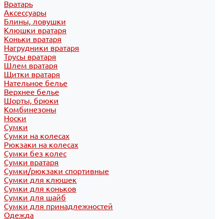
Вратарь
Аксессуары
Блины, ловушки
Клюшки вратаря
Коньки вратаря
Нагрудники вратаря
Трусы вратаря
Шлем вратаря
Щитки вратаря
Нательное белье
Верхнее белье
Шорты, брюки
Комбинезоны
Носки
Сумки
Сумки на колесах
Рюкзаки на колесах
Сумки без колес
Сумки вратаря
Сумки/рюкзаки спортивные
Сумки для клюшек
Сумки для коньков
Сумки для шайб
Сумки для принадлежностей
Одежда