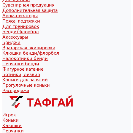
Сувенирная продукция
Дополнительная защита
Ароматизаторы
Пояса, подтяжки
Для тренировок
Бенди/флорбол
Аксессуары
Бриджи
Вратарская экипировка
Клюшки бенди/флорбол
Налокотники бенди
Перчатки бенди
Фигурное катание
Ботинки, лезвия
Коньки для занятий
Прогулочные коньки
Распродажа
Игрок
Коньки
Клюшки
Перчатки