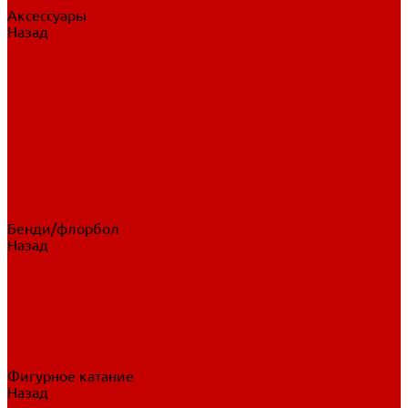
Аксессуары
Назад
Аксессуары
Шайбы, мячи
Для клюшек
Бутылки
Для коньков
Для щитков
Сувенирная продукция
Дополнительная защита
Ароматизаторы
Пояса, подтяжки
Для тренировок
Бенди/флорбол
Назад
Бенди/флорбол
Аксессуары
Бриджи
Вратарская экипировка
Клюшки бенди/флорбол
Налокотники бенди
Перчатки бенди
Фигурное катание
Назад