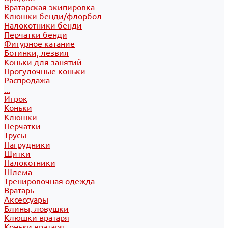
Вратарская экипировка
Клюшки бенди/флорбол
Налокотники бенди
Перчатки бенди
Фигурное катание
Ботинки, лезвия
Коньки для занятий
Прогулочные коньки
Распродажа
...
Игрок
Коньки
Клюшки
Перчатки
Трусы
Нагрудники
Щитки
Налокотники
Шлема
Тренировочная одежда
Вратарь
Аксессуары
Блины, ловушки
Клюшки вратаря
Коньки вратаря