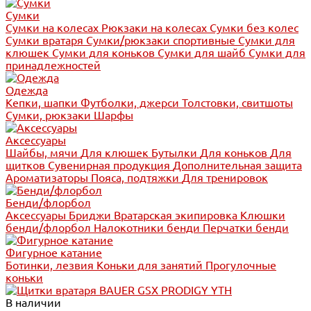
Сумки
Сумки на колесах
Рюкзаки на колесах
Сумки без колес
Сумки вратаря
Сумки/рюкзаки спортивные
Сумки для
клюшек
Сумки для коньков
Сумки для шайб
Сумки для
принадлежностей
Одежда
Кепки, шапки
Футболки, джерси
Толстовки, свитшоты
Сумки, рюкзаки
Шарфы
Аксессуары
Шайбы, мячи
Для клюшек
Бутылки
Для коньков
Для
щитков
Сувенирная продукция
Дополнительная защита
Ароматизаторы
Пояса, подтяжки
Для тренировок
Бенди/флорбол
Аксессуары
Бриджи
Вратарская экипировка
Клюшки
бенди/флорбол
Налокотники бенди
Перчатки бенди
Фигурное катание
Ботинки, лезвия
Коньки для занятий
Прогулочные
коньки
В наличии