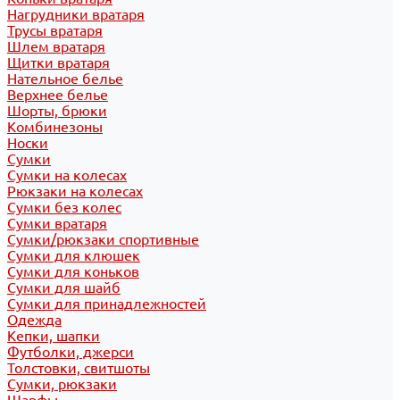
Нагрудники вратаря
Трусы вратаря
Шлем вратаря
Щитки вратаря
Нательное белье
Верхнее белье
Шорты, брюки
Комбинезоны
Носки
Сумки
Сумки на колесах
Рюкзаки на колесах
Сумки без колес
Сумки вратаря
Сумки/рюкзаки спортивные
Сумки для клюшек
Сумки для коньков
Сумки для шайб
Сумки для принадлежностей
Одежда
Кепки, шапки
Футболки, джерси
Толстовки, свитшоты
Сумки, рюкзаки