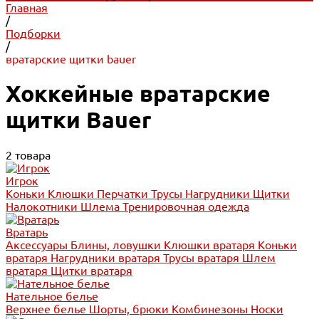
Главная
/
Подборки
/
вратарские щитки bauer
Хоккейные вратарские
щитки Bauer
2 товара
Игрок
Коньки
Клюшки
Перчатки
Трусы
Нагрудники
Щитки
Налокотники
Шлема
Тренировочная одежда
Вратарь
Аксессуары
Блины, ловушки
Клюшки вратаря
Коньки
вратаря
Нагрудники вратаря
Трусы вратаря
Шлем
вратаря
Щитки вратаря
Нательное белье
Верхнее белье
Шорты, брюки
Комбинезоны
Носки