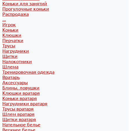
Коньки для занятий
Прогулочные коньки
Распродажа
...
Игрок
Коньки
Клюшки
Перчатки
Трусы
Нагрудники
Щитки
Налокотники
Шлема
Тренировочная одежда
Вратарь
Аксессуары
Блины, ловушки
Клюшки вратаря
Коньки вратаря
Нагрудники вратаря
Трусы вратаря
Шлем вратаря
Щитки вратаря
Нательное белье
Верхнее белье