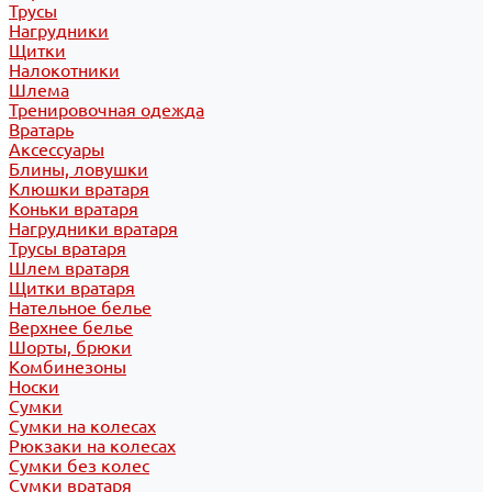
Трусы
Нагрудники
Щитки
Налокотники
Шлема
Тренировочная одежда
Вратарь
Аксессуары
Блины, ловушки
Клюшки вратаря
Коньки вратаря
Нагрудники вратаря
Трусы вратаря
Шлем вратаря
Щитки вратаря
Нательное белье
Верхнее белье
Шорты, брюки
Комбинезоны
Носки
Сумки
Сумки на колесах
Рюкзаки на колесах
Сумки без колес
Сумки вратаря