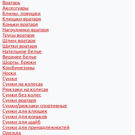
Вратарь
Аксессуары
Блины, ловушки
Клюшки вратаря
Коньки вратаря
Нагрудники вратаря
Трусы вратаря
Шлем вратаря
Щитки вратаря
Нательное белье
Верхнее белье
Шорты, брюки
Комбинезоны
Носки
Сумки
Сумки на колесах
Рюкзаки на колесах
Сумки без колес
Сумки вратаря
Сумки/рюкзаки спортивные
Сумки для клюшек
Сумки для коньков
Сумки для шайб
Сумки для принадлежностей
Одежда