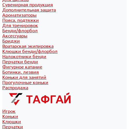
Сувенирная продукция
Дополнительная защита
Ароматизаторы
Пояса, подтяжки
Для тренировок
Бенди/флорбол
Аксессуары
Бриджи
Вратарская экипировка
Клюшки бенди/флорбол
Налокотники бенди
Перчатки бенди
Фигурное катание
Ботинки, лезвия
Коньки для занятий
Прогулочные коньки
Распродажа
Игрок
Коньки
Клюшки
Перчатки