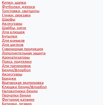
Кепки, шапки
Футболки, джерси
Толстовки, свитшоты
Сумки, рюкзаки
Шарфы
Аксессуары
Шайбы, мячи
Для клюшек
Бутылки
Для коньков
Для щитков
Сувенирная продукция
Дополнительная защита
Ароматизаторы
Пояса, подтяжки
Для тренировок
Бенди/флорбол
Аксессуары
Бриджи
Вратарская экипировка
Клюшки бенди/флорбол
Налокотники бенди
Перчатки бенди
Фигурное катание
Ботинки, лезвия