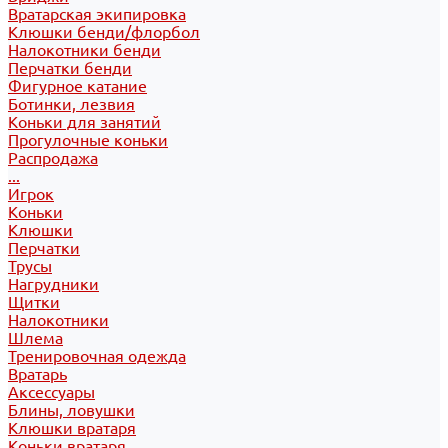
Вратарская экипировка
Клюшки бенди/флорбол
Налокотники бенди
Перчатки бенди
Фигурное катание
Ботинки, лезвия
Коньки для занятий
Прогулочные коньки
Распродажа
...
Игрок
Коньки
Клюшки
Перчатки
Трусы
Нагрудники
Щитки
Налокотники
Шлема
Тренировочная одежда
Вратарь
Аксессуары
Блины, ловушки
Клюшки вратаря
Коньки вратаря