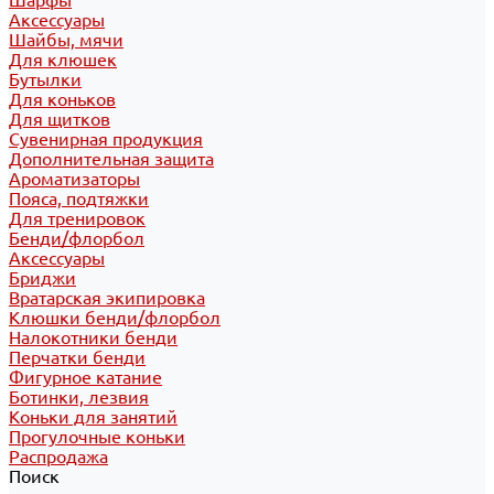
Шарфы
Аксессуары
Шайбы, мячи
Для клюшек
Бутылки
Для коньков
Для щитков
Сувенирная продукция
Дополнительная защита
Ароматизаторы
Пояса, подтяжки
Для тренировок
Бенди/флорбол
Аксессуары
Бриджи
Вратарская экипировка
Клюшки бенди/флорбол
Налокотники бенди
Перчатки бенди
Фигурное катание
Ботинки, лезвия
Коньки для занятий
Прогулочные коньки
Распродажа
Поиск