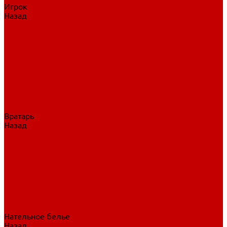
Игрок
Назад
Игрок
Коньки
Клюшки
Перчатки
Трусы
Нагрудники
Щитки
Налокотники
Шлема
Тренировочная одежда
Вратарь
Назад
Вратарь
Аксессуары
Блины, ловушки
Клюшки вратаря
Коньки вратаря
Нагрудники вратаря
Трусы вратаря
Шлем вратаря
Щитки вратаря
Нательное белье
Назад