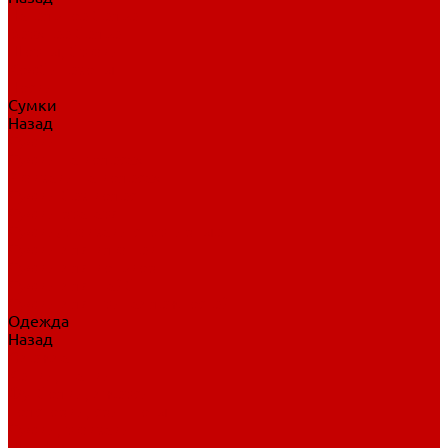
Нательное белье
Верхнее белье
Шорты, брюки
Комбинезоны
Носки
Сумки
Назад
Сумки
Сумки на колесах
Рюкзаки на колесах
Сумки без колес
Сумки вратаря
Сумки/рюкзаки спортивные
Сумки для клюшек
Сумки для коньков
Сумки для шайб
Сумки для принадлежностей
Одежда
Назад
Одежда
Кепки, шапки
Футболки, джерси
Толстовки, свитшоты
Сумки, рюкзаки
Шарфы