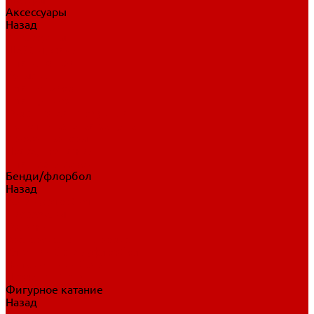
Аксессуары
Назад
Аксессуары
Шайбы, мячи
Для клюшек
Бутылки
Для коньков
Для щитков
Сувенирная продукция
Дополнительная защита
Ароматизаторы
Пояса, подтяжки
Для тренировок
Бенди/флорбол
Назад
Бенди/флорбол
Аксессуары
Бриджи
Вратарская экипировка
Клюшки бенди/флорбол
Налокотники бенди
Перчатки бенди
Фигурное катание
Назад