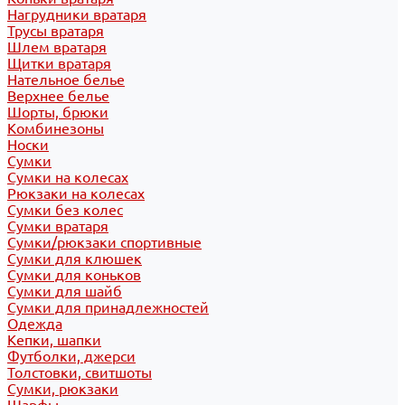
Нагрудники вратаря
Трусы вратаря
Шлем вратаря
Щитки вратаря
Нательное белье
Верхнее белье
Шорты, брюки
Комбинезоны
Носки
Сумки
Сумки на колесах
Рюкзаки на колесах
Сумки без колес
Сумки вратаря
Сумки/рюкзаки спортивные
Сумки для клюшек
Сумки для коньков
Сумки для шайб
Сумки для принадлежностей
Одежда
Кепки, шапки
Футболки, джерси
Толстовки, свитшоты
Сумки, рюкзаки