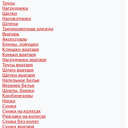
Трусы
Нагрудники
Щитки
Налокотники
Шлема
Тренировочная одежда
Вратарь
Аксессуары
Блины, ловушки
Клюшки вратаря
Коньки вратаря
Нагрудники вратаря
Трусы вратаря
Шлем вратаря
Щитки вратаря
Нательное белье
Верхнее белье
Шорты, брюки
Комбинезоны
Носки
Сумки
Сумки на колесах
Рюкзаки на колесах
Сумки без колес
Сумки вратаря