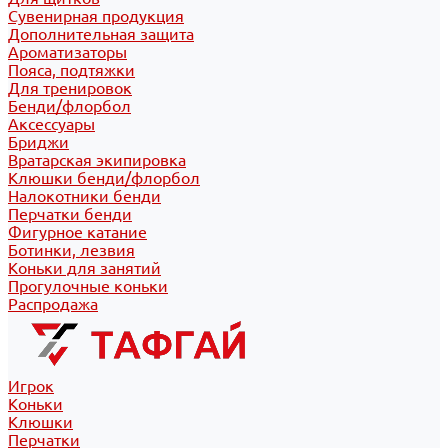
Сувенирная продукция
Дополнительная защита
Ароматизаторы
Пояса, подтяжки
Для тренировок
Бенди/флорбол
Аксессуары
Бриджи
Вратарская экипировка
Клюшки бенди/флорбол
Налокотники бенди
Перчатки бенди
Фигурное катание
Ботинки, лезвия
Коньки для занятий
Прогулочные коньки
Распродажа
Игрок
Коньки
Клюшки
Перчатки