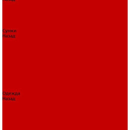
Нательное белье
Верхнее белье
Шорты, брюки
Комбинезоны
Носки
Сумки
Назад
Сумки
Сумки на колесах
Рюкзаки на колесах
Сумки без колес
Сумки вратаря
Сумки/рюкзаки спортивные
Сумки для клюшек
Сумки для коньков
Сумки для шайб
Сумки для принадлежностей
Одежда
Назад
Одежда
Кепки, шапки
Футболки, джерси
Толстовки, свитшоты
Сумки, рюкзаки
Шарфы