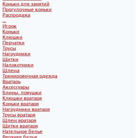
Коньки для занятий
Прогулочные коньки
Распродажа
...
Игрок
Коньки
Клюшки
Перчатки
Трусы
Нагрудники
Щитки
Налокотники
Шлема
Тренировочная одежда
Вратарь
Аксессуары
Блины, ловушки
Клюшки вратаря
Коньки вратаря
Нагрудники вратаря
Трусы вратаря
Шлем вратаря
Щитки вратаря
Нательное белье
Верхнее белье