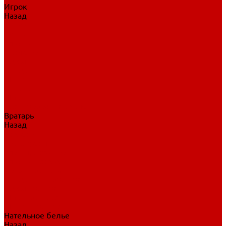
Игрок
Назад
Игрок
Коньки
Клюшки
Перчатки
Трусы
Нагрудники
Щитки
Налокотники
Шлема
Тренировочная одежда
Вратарь
Назад
Вратарь
Аксессуары
Блины, ловушки
Клюшки вратаря
Коньки вратаря
Нагрудники вратаря
Трусы вратаря
Шлем вратаря
Щитки вратаря
Нательное белье
Назад