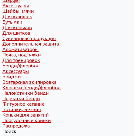
Шарфы
Аксессуары
Шайбы, мячи
Для клюшек
Бутылки
Для коньков
Для щитков
Сувенирная продукция
Дополнительная защита
Ароматизаторы
Пояса, подтяжки
Для тренировок
Бенди/флорбол
Аксессуары
Бриджи
Вратарская экипировка
Клюшки бенди/флорбол
Налокотники бенди
Перчатки бенди
Фигурное катание
Ботинки, лезвия
Коньки для занятий
Прогулочные коньки
Распродажа
Поиск