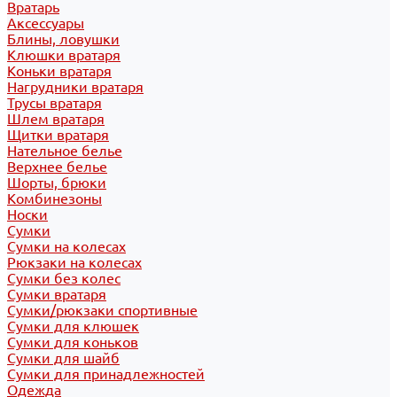
Вратарь
Аксессуары
Блины, ловушки
Клюшки вратаря
Коньки вратаря
Нагрудники вратаря
Трусы вратаря
Шлем вратаря
Щитки вратаря
Нательное белье
Верхнее белье
Шорты, брюки
Комбинезоны
Носки
Сумки
Сумки на колесах
Рюкзаки на колесах
Сумки без колес
Сумки вратаря
Сумки/рюкзаки спортивные
Сумки для клюшек
Сумки для коньков
Сумки для шайб
Сумки для принадлежностей
Одежда