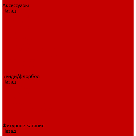
Аксессуары
Назад
Аксессуары
Шайбы, мячи
Для клюшек
Бутылки
Для коньков
Для щитков
Сувенирная продукция
Дополнительная защита
Ароматизаторы
Пояса, подтяжки
Для тренировок
Бенди/флорбол
Назад
Бенди/флорбол
Аксессуары
Бриджи
Вратарская экипировка
Клюшки бенди/флорбол
Налокотники бенди
Перчатки бенди
Фигурное катание
Назад