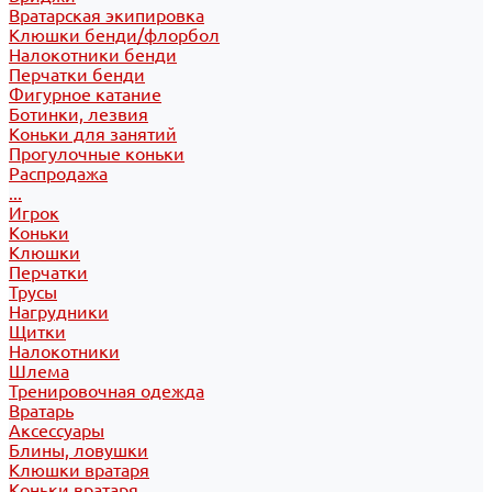
Вратарская экипировка
Клюшки бенди/флорбол
Налокотники бенди
Перчатки бенди
Фигурное катание
Ботинки, лезвия
Коньки для занятий
Прогулочные коньки
Распродажа
...
Игрок
Коньки
Клюшки
Перчатки
Трусы
Нагрудники
Щитки
Налокотники
Шлема
Тренировочная одежда
Вратарь
Аксессуары
Блины, ловушки
Клюшки вратаря
Коньки вратаря