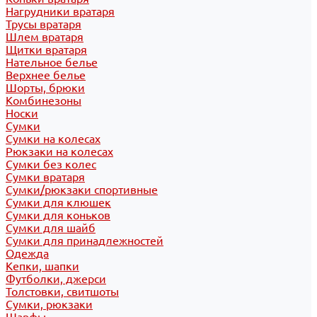
Нагрудники вратаря
Трусы вратаря
Шлем вратаря
Щитки вратаря
Нательное белье
Верхнее белье
Шорты, брюки
Комбинезоны
Носки
Сумки
Сумки на колесах
Рюкзаки на колесах
Сумки без колес
Сумки вратаря
Сумки/рюкзаки спортивные
Сумки для клюшек
Сумки для коньков
Сумки для шайб
Сумки для принадлежностей
Одежда
Кепки, шапки
Футболки, джерси
Толстовки, свитшоты
Сумки, рюкзаки