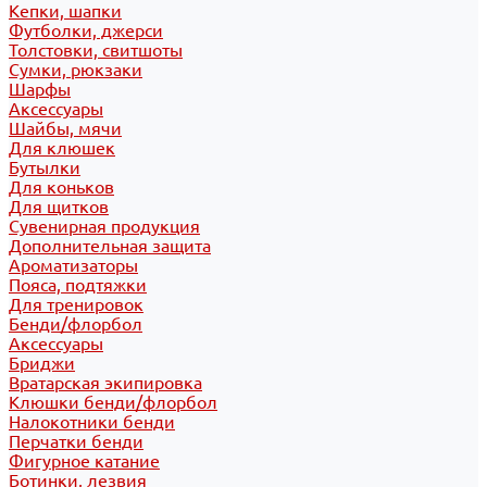
Кепки, шапки
Футболки, джерси
Толстовки, свитшоты
Сумки, рюкзаки
Шарфы
Аксессуары
Шайбы, мячи
Для клюшек
Бутылки
Для коньков
Для щитков
Сувенирная продукция
Дополнительная защита
Ароматизаторы
Пояса, подтяжки
Для тренировок
Бенди/флорбол
Аксессуары
Бриджи
Вратарская экипировка
Клюшки бенди/флорбол
Налокотники бенди
Перчатки бенди
Фигурное катание
Ботинки, лезвия