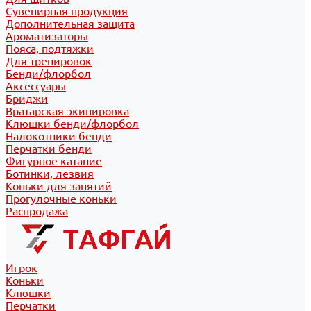
Сувенирная продукция
Дополнительная защита
Ароматизаторы
Пояса, подтяжки
Для тренировок
Бенди/флорбол
Аксессуары
Бриджи
Вратарская экипировка
Клюшки бенди/флорбол
Налокотники бенди
Перчатки бенди
Фигурное катание
Ботинки, лезвия
Коньки для занятий
Прогулочные коньки
Распродажа
Игрок
Коньки
Клюшки
Перчатки