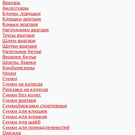
Вратарь
Аксессуары
Блины, ловушки
Клюшки вратаря
Коньки вратаря
Нагрудники вратаря
Трусы вратаря
Шлем вратаря
Щитки вратаря
Нательное белье
Верхнее белье
Шорты, брюки
Комбинезоны
Носки
Сумки
Сумки на колесах
Рюкзаки на колесах
Сумки без колес
Сумки вратаря
Сумки/рюкзаки спортивные
Сумки для клюшек
Сумки для коньков
Сумки для шайб
Сумки для принадлежностей
Одежда