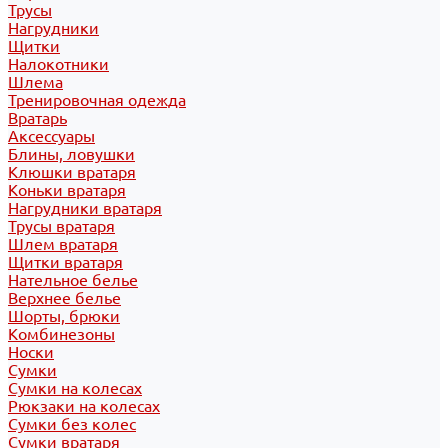
Трусы
Нагрудники
Щитки
Налокотники
Шлема
Тренировочная одежда
Вратарь
Аксессуары
Блины, ловушки
Клюшки вратаря
Коньки вратаря
Нагрудники вратаря
Трусы вратаря
Шлем вратаря
Щитки вратаря
Нательное белье
Верхнее белье
Шорты, брюки
Комбинезоны
Носки
Сумки
Сумки на колесах
Рюкзаки на колесах
Сумки без колес
Сумки вратаря