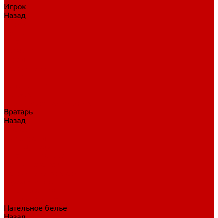
Игрок
Назад
Игрок
Коньки
Клюшки
Перчатки
Трусы
Нагрудники
Щитки
Налокотники
Шлема
Тренировочная одежда
Вратарь
Назад
Вратарь
Аксессуары
Блины, ловушки
Клюшки вратаря
Коньки вратаря
Нагрудники вратаря
Трусы вратаря
Шлем вратаря
Щитки вратаря
Нательное белье
Назад