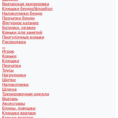
Вратарская экипировка
Клюшки бенди/флорбол
Налокотники бенди
Перчатки бенди
Фигурное катание
Ботинки, лезвия
Коньки для занятий
Прогулочные коньки
Распродажа
...
Игрок
Коньки
Клюшки
Перчатки
Трусы
Нагрудники
Щитки
Налокотники
Шлема
Тренировочная одежда
Вратарь
Аксессуары
Блины, ловушки
Клюшки вратаря
Коньки вратаря