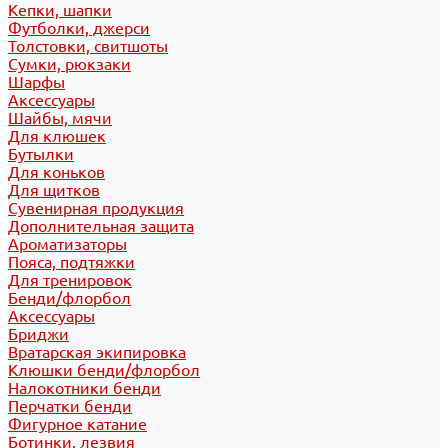
Кепки, шапки
Футболки, джерси
Толстовки, свитшоты
Сумки, рюкзаки
Шарфы
Аксессуары
Шайбы, мячи
Для клюшек
Бутылки
Для коньков
Для щитков
Сувенирная продукция
Дополнительная защита
Ароматизаторы
Пояса, подтяжки
Для тренировок
Бенди/флорбол
Аксессуары
Бриджи
Вратарская экипировка
Клюшки бенди/флорбол
Налокотники бенди
Перчатки бенди
Фигурное катание
Ботинки, лезвия