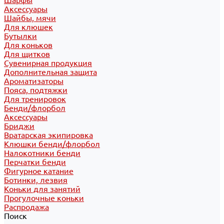
Шарфы
Аксессуары
Шайбы, мячи
Для клюшек
Бутылки
Для коньков
Для щитков
Сувенирная продукция
Дополнительная защита
Ароматизаторы
Пояса, подтяжки
Для тренировок
Бенди/флорбол
Аксессуары
Бриджи
Вратарская экипировка
Клюшки бенди/флорбол
Налокотники бенди
Перчатки бенди
Фигурное катание
Ботинки, лезвия
Коньки для занятий
Прогулочные коньки
Распродажа
Поиск