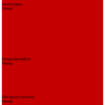
Аксессуары
Назад
Аксессуары
Шайбы, мячи
Для клюшек
Бутылки
Для коньков
Для щитков
Сувенирная продукция
Дополнительная защита
Ароматизаторы
Пояса, подтяжки
Для тренировок
Бенди/флорбол
Назад
Бенди/флорбол
Аксессуары
Бриджи
Вратарская экипировка
Клюшки бенди/флорбол
Налокотники бенди
Перчатки бенди
Фигурное катание
Назад