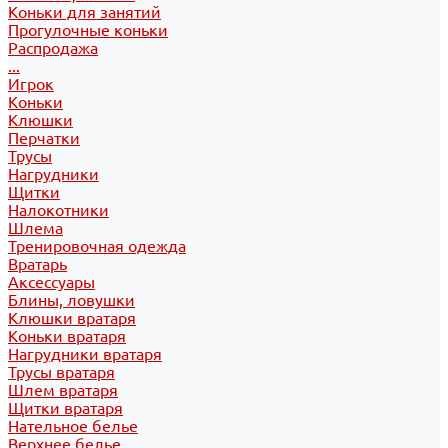
Коньки для занятий
Прогулочные коньки
Распродажа
...
Игрок
Коньки
Клюшки
Перчатки
Трусы
Нагрудники
Щитки
Налокотники
Шлема
Тренировочная одежда
Вратарь
Аксессуары
Блины, ловушки
Клюшки вратаря
Коньки вратаря
Нагрудники вратаря
Трусы вратаря
Шлем вратаря
Щитки вратаря
Нательное белье
Верхнее белье