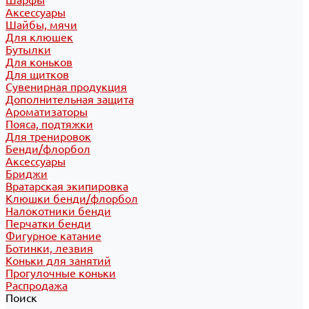
Шарфы
Аксессуары
Шайбы, мячи
Для клюшек
Бутылки
Для коньков
Для щитков
Сувенирная продукция
Дополнительная защита
Ароматизаторы
Пояса, подтяжки
Для тренировок
Бенди/флорбол
Аксессуары
Бриджи
Вратарская экипировка
Клюшки бенди/флорбол
Налокотники бенди
Перчатки бенди
Фигурное катание
Ботинки, лезвия
Коньки для занятий
Прогулочные коньки
Распродажа
Поиск