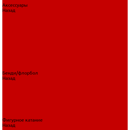
Аксессуары
Назад
Аксессуары
Шайбы, мячи
Для клюшек
Бутылки
Для коньков
Для щитков
Сувенирная продукция
Дополнительная защита
Ароматизаторы
Пояса, подтяжки
Для тренировок
Бенди/флорбол
Назад
Бенди/флорбол
Аксессуары
Бриджи
Вратарская экипировка
Клюшки бенди/флорбол
Налокотники бенди
Перчатки бенди
Фигурное катание
Назад