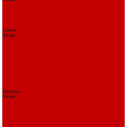
Нательное белье
Верхнее белье
Шорты, брюки
Комбинезоны
Носки
Сумки
Назад
Сумки
Сумки на колесах
Рюкзаки на колесах
Сумки без колес
Сумки вратаря
Сумки/рюкзаки спортивные
Сумки для клюшек
Сумки для коньков
Сумки для шайб
Сумки для принадлежностей
Одежда
Назад
Одежда
Кепки, шапки
Футболки, джерси
Толстовки, свитшоты
Сумки, рюкзаки
Шарфы