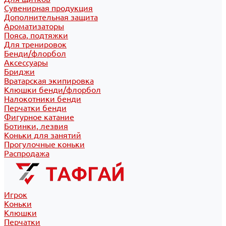
Сувенирная продукция
Дополнительная защита
Ароматизаторы
Пояса, подтяжки
Для тренировок
Бенди/флорбол
Аксессуары
Бриджи
Вратарская экипировка
Клюшки бенди/флорбол
Налокотники бенди
Перчатки бенди
Фигурное катание
Ботинки, лезвия
Коньки для занятий
Прогулочные коньки
Распродажа
Игрок
Коньки
Клюшки
Перчатки