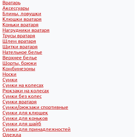
Вратарь
Аксессуары
Блины, ловушки
Клюшки вратаря
Коньки вратаря
Нагрудники вратаря
Трусы вратаря
Шлем вратаря
Щитки вратаря
Нательное белье
Верхнее белье
Шорты, брюки
Комбинезоны
Носки
Сумки
Сумки на колесах
Рюкзаки на колесах
Сумки без колес
Сумки вратаря
Сумки/рюкзаки спортивные
Сумки для клюшек
Сумки для коньков
Сумки для шайб
Сумки для принадлежностей
Одежда