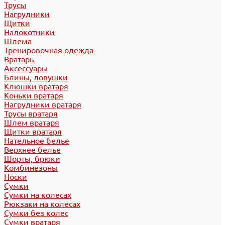
Трусы
Нагрудники
Щитки
Налокотники
Шлема
Тренировочная одежда
Вратарь
Аксессуары
Блины, ловушки
Клюшки вратаря
Коньки вратаря
Нагрудники вратаря
Трусы вратаря
Шлем вратаря
Щитки вратаря
Нательное белье
Верхнее белье
Шорты, брюки
Комбинезоны
Носки
Сумки
Сумки на колесах
Рюкзаки на колесах
Сумки без колес
Сумки вратаря