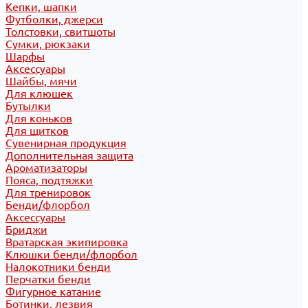
Кепки, шапки
Футболки, джерси
Толстовки, свитшоты
Сумки, рюкзаки
Шарфы
Аксессуары
Шайбы, мячи
Для клюшек
Бутылки
Для коньков
Для щитков
Сувенирная продукция
Дополнительная защита
Ароматизаторы
Пояса, подтяжки
Для тренировок
Бенди/флорбол
Аксессуары
Бриджи
Вратарская экипировка
Клюшки бенди/флорбол
Налокотники бенди
Перчатки бенди
Фигурное катание
Ботинки, лезвия