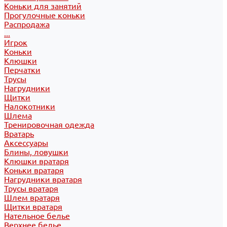
Коньки для занятий
Прогулочные коньки
Распродажа
...
Игрок
Коньки
Клюшки
Перчатки
Трусы
Нагрудники
Щитки
Налокотники
Шлема
Тренировочная одежда
Вратарь
Аксессуары
Блины, ловушки
Клюшки вратаря
Коньки вратаря
Нагрудники вратаря
Трусы вратаря
Шлем вратаря
Щитки вратаря
Нательное белье
Верхнее белье