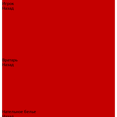
Игрок
Назад
Игрок
Коньки
Клюшки
Перчатки
Трусы
Нагрудники
Щитки
Налокотники
Шлема
Тренировочная одежда
Вратарь
Назад
Вратарь
Аксессуары
Блины, ловушки
Клюшки вратаря
Коньки вратаря
Нагрудники вратаря
Трусы вратаря
Шлем вратаря
Щитки вратаря
Нательное белье
Назад