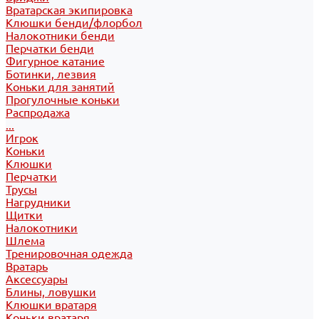
Вратарская экипировка
Клюшки бенди/флорбол
Налокотники бенди
Перчатки бенди
Фигурное катание
Ботинки, лезвия
Коньки для занятий
Прогулочные коньки
Распродажа
...
Игрок
Коньки
Клюшки
Перчатки
Трусы
Нагрудники
Щитки
Налокотники
Шлема
Тренировочная одежда
Вратарь
Аксессуары
Блины, ловушки
Клюшки вратаря
Коньки вратаря