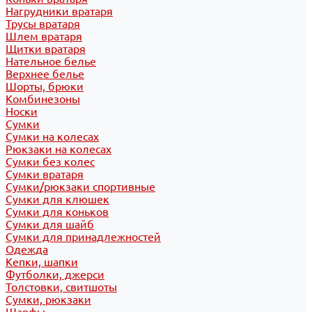
Нагрудники вратаря
Трусы вратаря
Шлем вратаря
Щитки вратаря
Нательное белье
Верхнее белье
Шорты, брюки
Комбинезоны
Носки
Сумки
Сумки на колесах
Рюкзаки на колесах
Сумки без колес
Сумки вратаря
Сумки/рюкзаки спортивные
Сумки для клюшек
Сумки для коньков
Сумки для шайб
Сумки для принадлежностей
Одежда
Кепки, шапки
Футболки, джерси
Толстовки, свитшоты
Сумки, рюкзаки