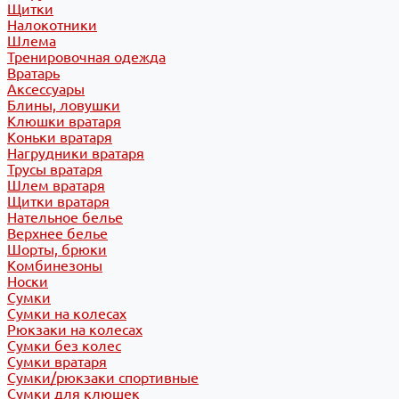
Щитки
Налокотники
Шлема
Тренировочная одежда
Вратарь
Аксессуары
Блины, ловушки
Клюшки вратаря
Коньки вратаря
Нагрудники вратаря
Трусы вратаря
Шлем вратаря
Щитки вратаря
Нательное белье
Верхнее белье
Шорты, брюки
Комбинезоны
Носки
Сумки
Сумки на колесах
Рюкзаки на колесах
Сумки без колес
Сумки вратаря
Сумки/рюкзаки спортивные
Сумки для клюшек