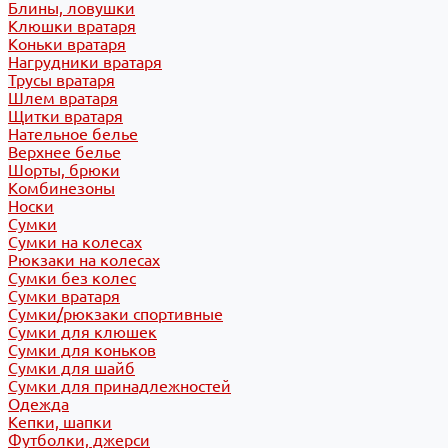
Блины, ловушки
Клюшки вратаря
Коньки вратаря
Нагрудники вратаря
Трусы вратаря
Шлем вратаря
Щитки вратаря
Нательное белье
Верхнее белье
Шорты, брюки
Комбинезоны
Носки
Сумки
Сумки на колесах
Рюкзаки на колесах
Сумки без колес
Сумки вратаря
Сумки/рюкзаки спортивные
Сумки для клюшек
Сумки для коньков
Сумки для шайб
Сумки для принадлежностей
Одежда
Кепки, шапки
Футболки, джерси