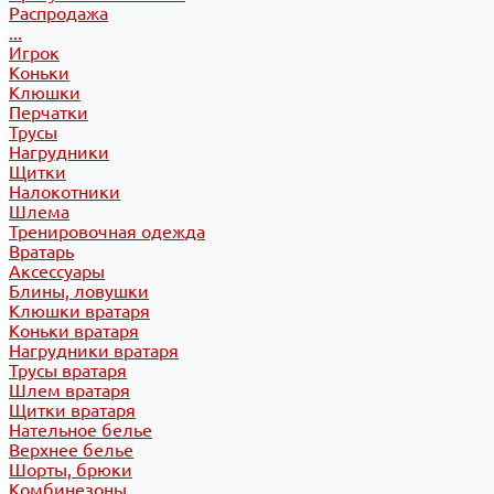
Распродажа
...
Игрок
Коньки
Клюшки
Перчатки
Трусы
Нагрудники
Щитки
Налокотники
Шлема
Тренировочная одежда
Вратарь
Аксессуары
Блины, ловушки
Клюшки вратаря
Коньки вратаря
Нагрудники вратаря
Трусы вратаря
Шлем вратаря
Щитки вратаря
Нательное белье
Верхнее белье
Шорты, брюки
Комбинезоны