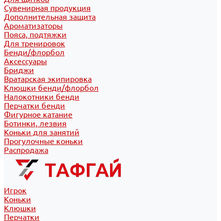
Сувенирная продукция
Дополнительная защита
Ароматизаторы
Пояса, подтяжки
Для тренировок
Бенди/флорбол
Аксессуары
Бриджи
Вратарская экипировка
Клюшки бенди/флорбол
Налокотники бенди
Перчатки бенди
Фигурное катание
Ботинки, лезвия
Коньки для занятий
Прогулочные коньки
Распродажа
Игрок
Коньки
Клюшки
Перчатки