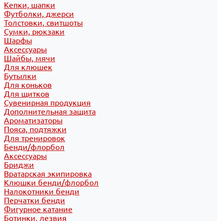
Кепки, шапки
Футболки, джерси
Толстовки, свитшоты
Сумки, рюкзаки
Шарфы
Аксессуары
Шайбы, мячи
Для клюшек
Бутылки
Для коньков
Для щитков
Сувенирная продукция
Дополнительная защита
Ароматизаторы
Пояса, подтяжки
Для тренировок
Бенди/флорбол
Аксессуары
Бриджи
Вратарская экипировка
Клюшки бенди/флорбол
Налокотники бенди
Перчатки бенди
Фигурное катание
Ботинки, лезвия