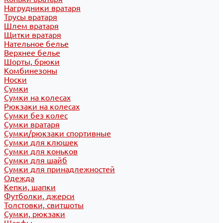
Нагрудники вратаря
Трусы вратаря
Шлем вратаря
Щитки вратаря
Нательное белье
Верхнее белье
Шорты, брюки
Комбинезоны
Носки
Сумки
Сумки на колесах
Рюкзаки на колесах
Сумки без колес
Сумки вратаря
Сумки/рюкзаки спортивные
Сумки для клюшек
Сумки для коньков
Сумки для шайб
Сумки для принадлежностей
Одежда
Кепки, шапки
Футболки, джерси
Толстовки, свитшоты
Сумки, рюкзаки