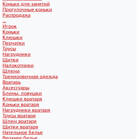
Коньки для занятий
Прогулочные коньки
Распродажа
...
Игрок
Коньки
Клюшки
Перчатки
Трусы
Нагрудники
Щитки
Налокотники
Шлема
Тренировочная одежда
Вратарь
Аксессуары
Блины, ловушки
Клюшки вратаря
Коньки вратаря
Нагрудники вратаря
Трусы вратаря
Шлем вратаря
Щитки вратаря
Нательное белье
Верхнее белье