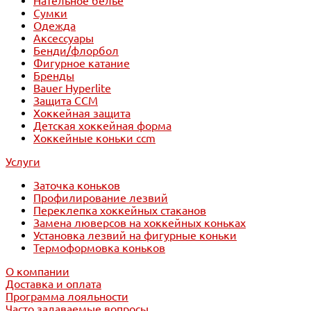
Нательное белье
Сумки
Одежда
Аксессуары
Бенди/флорбол
Фигурное катание
Бренды
Bauer Hyperlite
Защита CCM
Хоккейная защита
Детская хоккейная форма
Хоккейные коньки ccm
Услуги
Заточка коньков
Профилирование лезвий
Переклепка хоккейных стаканов
Замена люверсов на хоккейных коньках
Установка лезвий на фигурные коньки
Термоформовка коньков
О компании
Доставка и оплата
Программа лояльности
Часто задаваемые вопросы