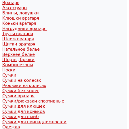
Вратарь
Аксессуары
Блины, ловушки
Клюшки вратаря
Коньки вратаря
Нагрудники вратаря
Трусы вратаря
Шлем вратаря
Щитки вратаря
Нательное белье
Верхнее белье
Шорты, брюки
Комбинезоны
Носки
Сумки
Сумки на колесах
Рюкзаки на колесах
Сумки без колес
Сумки вратаря
Сумки/рюкзаки спортивные
Сумки для клюшек
Сумки для коньков
Сумки для шайб
Сумки для принадлежностей
Одежда