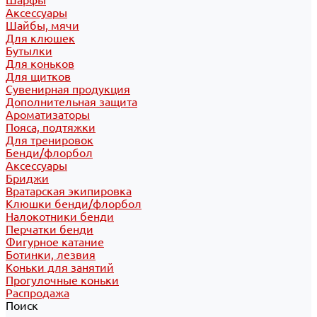
Шарфы
Аксессуары
Шайбы, мячи
Для клюшек
Бутылки
Для коньков
Для щитков
Сувенирная продукция
Дополнительная защита
Ароматизаторы
Пояса, подтяжки
Для тренировок
Бенди/флорбол
Аксессуары
Бриджи
Вратарская экипировка
Клюшки бенди/флорбол
Налокотники бенди
Перчатки бенди
Фигурное катание
Ботинки, лезвия
Коньки для занятий
Прогулочные коньки
Распродажа
Поиск