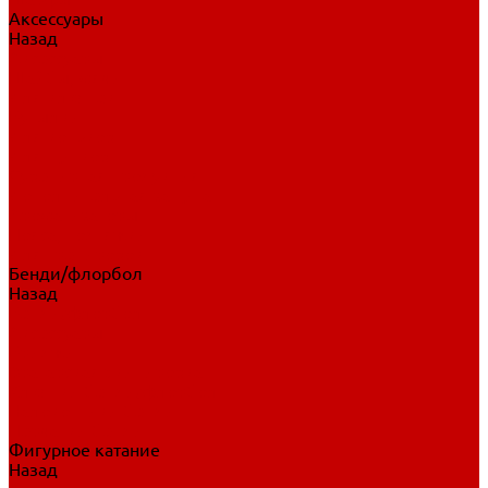
Аксессуары
Назад
Аксессуары
Шайбы, мячи
Для клюшек
Бутылки
Для коньков
Для щитков
Сувенирная продукция
Дополнительная защита
Ароматизаторы
Пояса, подтяжки
Для тренировок
Бенди/флорбол
Назад
Бенди/флорбол
Аксессуары
Бриджи
Вратарская экипировка
Клюшки бенди/флорбол
Налокотники бенди
Перчатки бенди
Фигурное катание
Назад