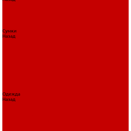
Нательное белье
Верхнее белье
Шорты, брюки
Комбинезоны
Носки
Сумки
Назад
Сумки
Сумки на колесах
Рюкзаки на колесах
Сумки без колес
Сумки вратаря
Сумки/рюкзаки спортивные
Сумки для клюшек
Сумки для коньков
Сумки для шайб
Сумки для принадлежностей
Одежда
Назад
Одежда
Кепки, шапки
Футболки, джерси
Толстовки, свитшоты
Сумки, рюкзаки
Шарфы