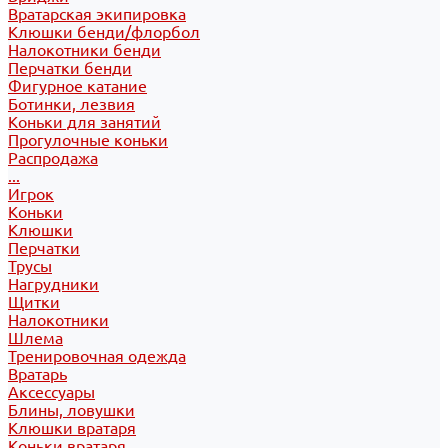
Вратарская экипировка
Клюшки бенди/флорбол
Налокотники бенди
Перчатки бенди
Фигурное катание
Ботинки, лезвия
Коньки для занятий
Прогулочные коньки
Распродажа
...
Игрок
Коньки
Клюшки
Перчатки
Трусы
Нагрудники
Щитки
Налокотники
Шлема
Тренировочная одежда
Вратарь
Аксессуары
Блины, ловушки
Клюшки вратаря
Коньки вратаря