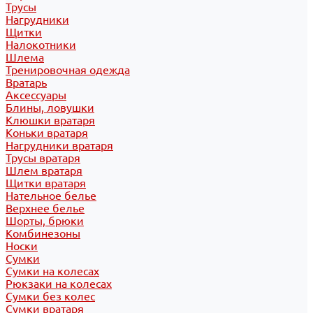
Трусы
Нагрудники
Щитки
Налокотники
Шлема
Тренировочная одежда
Вратарь
Аксессуары
Блины, ловушки
Клюшки вратаря
Коньки вратаря
Нагрудники вратаря
Трусы вратаря
Шлем вратаря
Щитки вратаря
Нательное белье
Верхнее белье
Шорты, брюки
Комбинезоны
Носки
Сумки
Сумки на колесах
Рюкзаки на колесах
Сумки без колес
Сумки вратаря