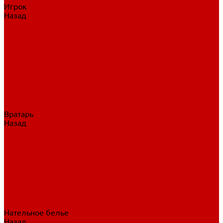
Игрок
Назад
Игрок
Коньки
Клюшки
Перчатки
Трусы
Нагрудники
Щитки
Налокотники
Шлема
Тренировочная одежда
Вратарь
Назад
Вратарь
Аксессуары
Блины, ловушки
Клюшки вратаря
Коньки вратаря
Нагрудники вратаря
Трусы вратаря
Шлем вратаря
Щитки вратаря
Нательное белье
Назад