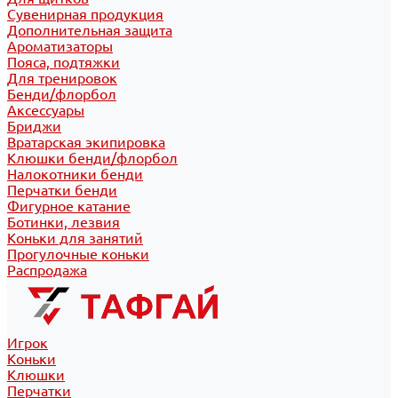
Сувенирная продукция
Дополнительная защита
Ароматизаторы
Пояса, подтяжки
Для тренировок
Бенди/флорбол
Аксессуары
Бриджи
Вратарская экипировка
Клюшки бенди/флорбол
Налокотники бенди
Перчатки бенди
Фигурное катание
Ботинки, лезвия
Коньки для занятий
Прогулочные коньки
Распродажа
Игрок
Коньки
Клюшки
Перчатки