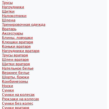
Трусы
Нагрудники
Щитки
Налокотники
Шлема
Тренировочная одежда
Вратарь
Аксессуары
Блины, ловушки
Клюшки вратаря
Коньки вратаря
Нагрудники вратаря
Трусы вратаря
Шлем вратаря
Щитки вратаря
Нательное белье
Верхнее белье
Шорты, брюки
Комбинезоны
Носки
Сумки
Сумки на колесах
Рюкзаки на колесах
Сумки без колес
Сумки вратаря