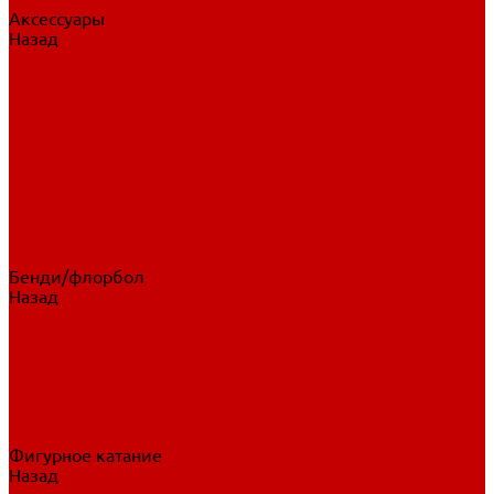
Аксессуары
Назад
Аксессуары
Шайбы, мячи
Для клюшек
Бутылки
Для коньков
Для щитков
Сувенирная продукция
Дополнительная защита
Ароматизаторы
Пояса, подтяжки
Для тренировок
Бенди/флорбол
Назад
Бенди/флорбол
Аксессуары
Бриджи
Вратарская экипировка
Клюшки бенди/флорбол
Налокотники бенди
Перчатки бенди
Фигурное катание
Назад