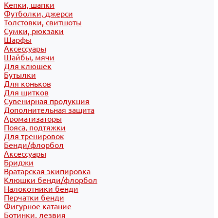
Кепки, шапки
Футболки, джерси
Толстовки, свитшоты
Сумки, рюкзаки
Шарфы
Аксессуары
Шайбы, мячи
Для клюшек
Бутылки
Для коньков
Для щитков
Сувенирная продукция
Дополнительная защита
Ароматизаторы
Пояса, подтяжки
Для тренировок
Бенди/флорбол
Аксессуары
Бриджи
Вратарская экипировка
Клюшки бенди/флорбол
Налокотники бенди
Перчатки бенди
Фигурное катание
Ботинки, лезвия