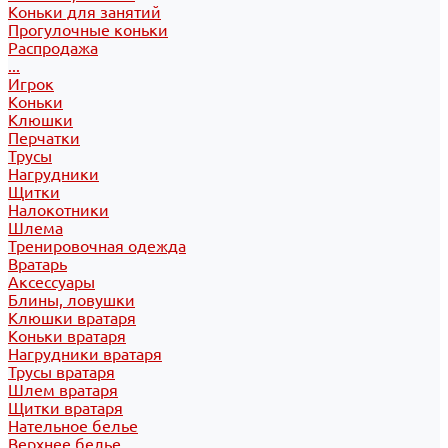
Коньки для занятий
Прогулочные коньки
Распродажа
...
Игрок
Коньки
Клюшки
Перчатки
Трусы
Нагрудники
Щитки
Налокотники
Шлема
Тренировочная одежда
Вратарь
Аксессуары
Блины, ловушки
Клюшки вратаря
Коньки вратаря
Нагрудники вратаря
Трусы вратаря
Шлем вратаря
Щитки вратаря
Нательное белье
Верхнее белье