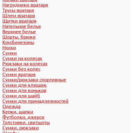
Нагрудники вратаря
Трусы вратаря
Шлем вратаря
Щитки вратаря
Нательное белье
Верхнее белье
Шорты, брюки
Комбинезоны
Носки
Сумки
Сумки на колесах
Рюкзаки на колесах
Сумки без колес
Сумки вратаря
Сумки/рюкзаки спортивные
Сумки для клюшек
Сумки для коньков
Сумки для шайб
Сумки для принадлежностей
Одежда
Кепки, шапки
Футболки, джерси
Толстовки, свитшоты
Сумки, рюкзаки