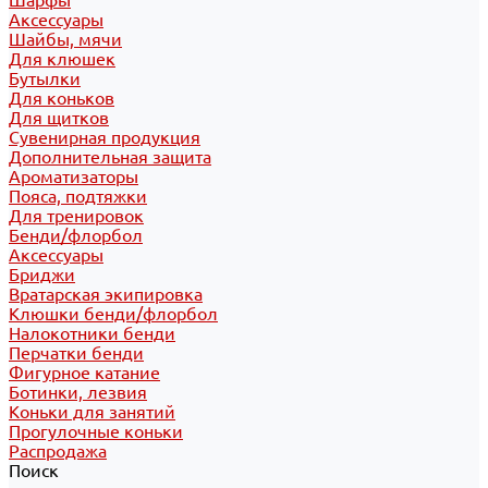
Шарфы
Аксессуары
Шайбы, мячи
Для клюшек
Бутылки
Для коньков
Для щитков
Сувенирная продукция
Дополнительная защита
Ароматизаторы
Пояса, подтяжки
Для тренировок
Бенди/флорбол
Аксессуары
Бриджи
Вратарская экипировка
Клюшки бенди/флорбол
Налокотники бенди
Перчатки бенди
Фигурное катание
Ботинки, лезвия
Коньки для занятий
Прогулочные коньки
Распродажа
Поиск