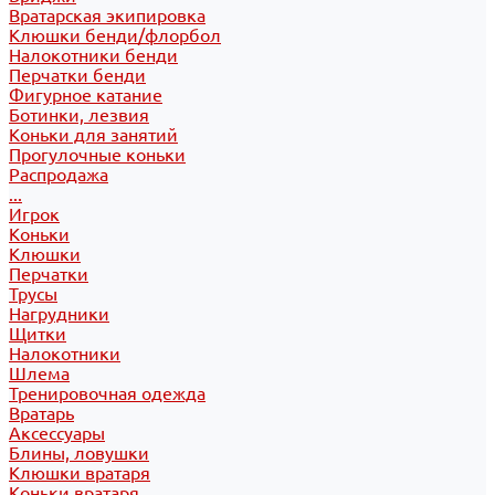
Вратарская экипировка
Клюшки бенди/флорбол
Налокотники бенди
Перчатки бенди
Фигурное катание
Ботинки, лезвия
Коньки для занятий
Прогулочные коньки
Распродажа
...
Игрок
Коньки
Клюшки
Перчатки
Трусы
Нагрудники
Щитки
Налокотники
Шлема
Тренировочная одежда
Вратарь
Аксессуары
Блины, ловушки
Клюшки вратаря
Коньки вратаря