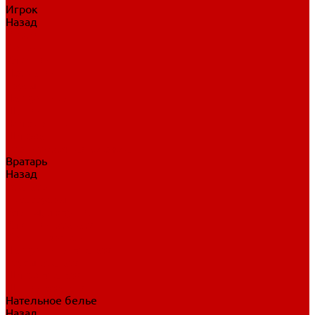
Игрок
Назад
Игрок
Коньки
Клюшки
Перчатки
Трусы
Нагрудники
Щитки
Налокотники
Шлема
Тренировочная одежда
Вратарь
Назад
Вратарь
Аксессуары
Блины, ловушки
Клюшки вратаря
Коньки вратаря
Нагрудники вратаря
Трусы вратаря
Шлем вратаря
Щитки вратаря
Нательное белье
Назад