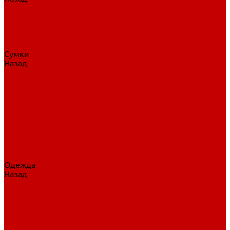
Нательное белье
Верхнее белье
Шорты, брюки
Комбинезоны
Носки
Сумки
Назад
Сумки
Сумки на колесах
Рюкзаки на колесах
Сумки без колес
Сумки вратаря
Сумки/рюкзаки спортивные
Сумки для клюшек
Сумки для коньков
Сумки для шайб
Сумки для принадлежностей
Одежда
Назад
Одежда
Кепки, шапки
Футболки, джерси
Толстовки, свитшоты
Сумки, рюкзаки
Шарфы