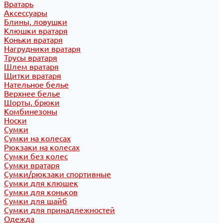
Вратарь
Аксессуары
Блины, ловушки
Клюшки вратаря
Коньки вратаря
Нагрудники вратаря
Трусы вратаря
Шлем вратаря
Щитки вратаря
Нательное белье
Верхнее белье
Шорты, брюки
Комбинезоны
Носки
Сумки
Сумки на колесах
Рюкзаки на колесах
Сумки без колес
Сумки вратаря
Сумки/рюкзаки спортивные
Сумки для клюшек
Сумки для коньков
Сумки для шайб
Сумки для принадлежностей
Одежда