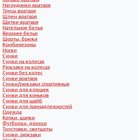
Нагрудники вратаря
Трусы вратаря
Шлем вратаря
Щитки вратаря
Нательное белье
Верхнее белье
Шорты, брюки
Комбинезоны
Носки
Сумки
Сумки на колесах
Рюкзаки на колесах
Сумки без колес
Сумки вратаря
Сумки/рюкзаки спортивные
Сумки для клюшек
Сумки для коньков
Сумки для шайб
Сумки для принадлежностей
Одежда
Кепки, шапки
Футболки, джерси
Толстовки, свитшоты
Сумки, рюкзаки