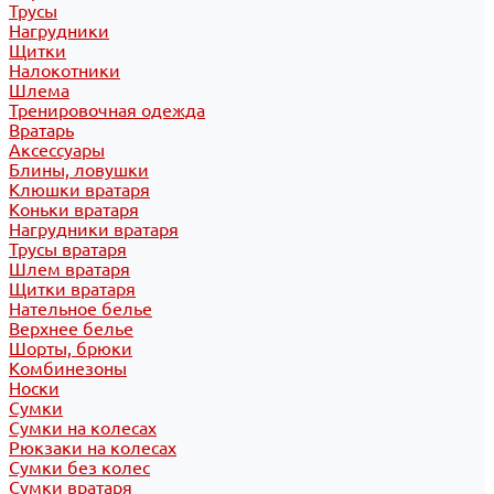
Трусы
Нагрудники
Щитки
Налокотники
Шлема
Тренировочная одежда
Вратарь
Аксессуары
Блины, ловушки
Клюшки вратаря
Коньки вратаря
Нагрудники вратаря
Трусы вратаря
Шлем вратаря
Щитки вратаря
Нательное белье
Верхнее белье
Шорты, брюки
Комбинезоны
Носки
Сумки
Сумки на колесах
Рюкзаки на колесах
Сумки без колес
Сумки вратаря