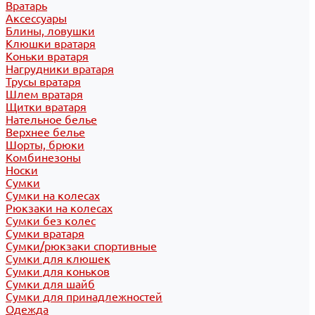
Вратарь
Аксессуары
Блины, ловушки
Клюшки вратаря
Коньки вратаря
Нагрудники вратаря
Трусы вратаря
Шлем вратаря
Щитки вратаря
Нательное белье
Верхнее белье
Шорты, брюки
Комбинезоны
Носки
Сумки
Сумки на колесах
Рюкзаки на колесах
Сумки без колес
Сумки вратаря
Сумки/рюкзаки спортивные
Сумки для клюшек
Сумки для коньков
Сумки для шайб
Сумки для принадлежностей
Одежда