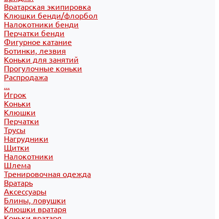
Вратарская экипировка
Клюшки бенди/флорбол
Налокотники бенди
Перчатки бенди
Фигурное катание
Ботинки, лезвия
Коньки для занятий
Прогулочные коньки
Распродажа
...
Игрок
Коньки
Клюшки
Перчатки
Трусы
Нагрудники
Щитки
Налокотники
Шлема
Тренировочная одежда
Вратарь
Аксессуары
Блины, ловушки
Клюшки вратаря
Коньки вратаря