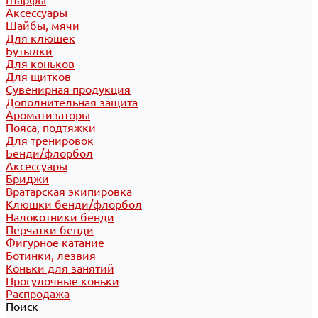
Шарфы
Аксессуары
Шайбы, мячи
Для клюшек
Бутылки
Для коньков
Для щитков
Сувенирная продукция
Дополнительная защита
Ароматизаторы
Пояса, подтяжки
Для тренировок
Бенди/флорбол
Аксессуары
Бриджи
Вратарская экипировка
Клюшки бенди/флорбол
Налокотники бенди
Перчатки бенди
Фигурное катание
Ботинки, лезвия
Коньки для занятий
Прогулочные коньки
Распродажа
Поиск