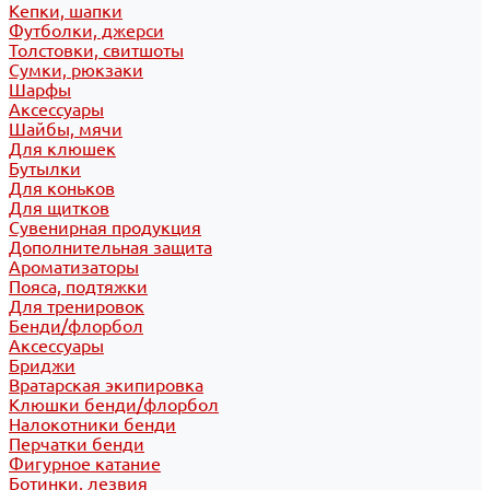
Кепки, шапки
Футболки, джерси
Толстовки, свитшоты
Сумки, рюкзаки
Шарфы
Аксессуары
Шайбы, мячи
Для клюшек
Бутылки
Для коньков
Для щитков
Сувенирная продукция
Дополнительная защита
Ароматизаторы
Пояса, подтяжки
Для тренировок
Бенди/флорбол
Аксессуары
Бриджи
Вратарская экипировка
Клюшки бенди/флорбол
Налокотники бенди
Перчатки бенди
Фигурное катание
Ботинки, лезвия