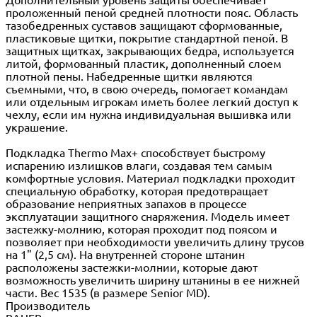
проложенный пеной средней плотности пояс. Область
тазобедренных суставов защищают сформованные,
пластиковые щитки, покрытие стандартной пеной. В
защитных щитках, закрывающих бедра, используется
литой, формованный пластик, дополненный слоем
плотной пены. Набедренные щитки являются
съемными, что, в свою очередь, помогает командам
или отдельным игрокам иметь более легкий доступ к
чехлу, если им нужна индивидуальная вышивка или
украшение.
Подкладка Thermo Max+ способствует быстрому
испарению излишков влаги, создавая тем самым
комфортные условия. Материал подкладки проходит
специальную обработку, которая предотвращает
образование неприятных запахов в процессе
эксплуатации защитного снаряжения. Модель имеет
застежку-молнию, которая проходит под поясом и
позволяет при необходимости увеличить длину трусов
на 1" (2,5 см). На внутренней стороне штанин
расположены застежки-молнии, которые дают
возможность увеличить ширину штанины в ее нижней
части. Вес 1535 (в размере Senior MD).
Производитель