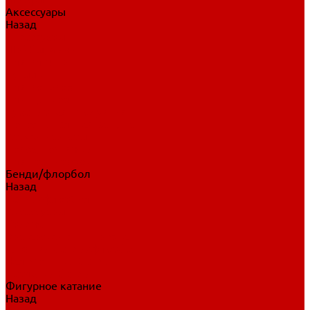
Аксессуары
Назад
Аксессуары
Шайбы, мячи
Для клюшек
Бутылки
Для коньков
Для щитков
Сувенирная продукция
Дополнительная защита
Ароматизаторы
Пояса, подтяжки
Для тренировок
Бенди/флорбол
Назад
Бенди/флорбол
Аксессуары
Бриджи
Вратарская экипировка
Клюшки бенди/флорбол
Налокотники бенди
Перчатки бенди
Фигурное катание
Назад