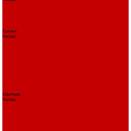
Нательное белье
Верхнее белье
Шорты, брюки
Комбинезоны
Носки
Сумки
Назад
Сумки
Сумки на колесах
Рюкзаки на колесах
Сумки без колес
Сумки вратаря
Сумки/рюкзаки спортивные
Сумки для клюшек
Сумки для коньков
Сумки для шайб
Сумки для принадлежностей
Одежда
Назад
Одежда
Кепки, шапки
Футболки, джерси
Толстовки, свитшоты
Сумки, рюкзаки
Шарфы