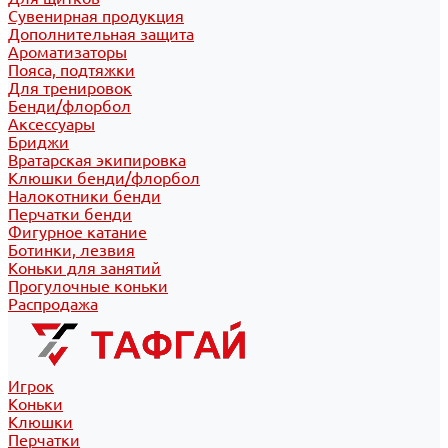
Сувенирная продукция
Дополнительная защита
Ароматизаторы
Пояса, подтяжки
Для тренировок
Бенди/флорбол
Аксессуары
Бриджи
Вратарская экипировка
Клюшки бенди/флорбол
Налокотники бенди
Перчатки бенди
Фигурное катание
Ботинки, лезвия
Коньки для занятий
Прогулочные коньки
Распродажа
Игрок
Коньки
Клюшки
Перчатки