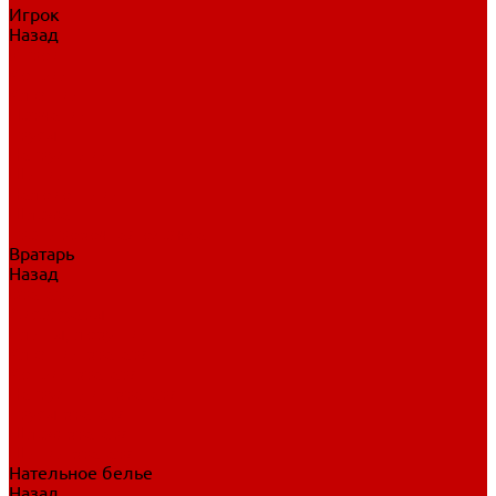
Игрок
Назад
Игрок
Коньки
Клюшки
Перчатки
Трусы
Нагрудники
Щитки
Налокотники
Шлема
Тренировочная одежда
Вратарь
Назад
Вратарь
Аксессуары
Блины, ловушки
Клюшки вратаря
Коньки вратаря
Нагрудники вратаря
Трусы вратаря
Шлем вратаря
Щитки вратаря
Нательное белье
Назад