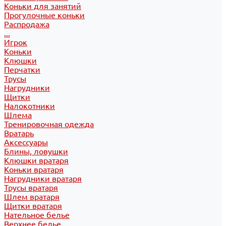
Коньки для занятий
Прогулочные коньки
Распродажа
...
Игрок
Коньки
Клюшки
Перчатки
Трусы
Нагрудники
Щитки
Налокотники
Шлема
Тренировочная одежда
Вратарь
Аксессуары
Блины, ловушки
Клюшки вратаря
Коньки вратаря
Нагрудники вратаря
Трусы вратаря
Шлем вратаря
Щитки вратаря
Нательное белье
Верхнее белье