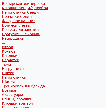
Вратарская экипировка
Клюшки бенди/флорбол
Налокотники бенди
Перчатки бенди
Фигурное катание
Ботинки, лезвия
Коньки для занятий
Прогулочные коньки
Распродажа
...
Игрок
Коньки
Клюшки
Перчатки
Трусы
Нагрудники
Щитки
Налокотники
Шлема
Тренировочная одежда
Вратарь
Аксессуары
Блины, ловушки
Клюшки вратаря
Коньки вратаря