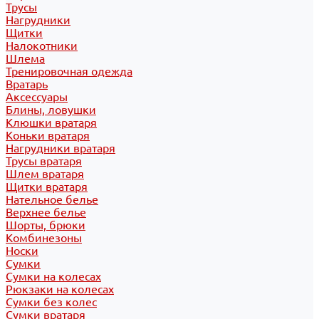
Трусы
Нагрудники
Щитки
Налокотники
Шлема
Тренировочная одежда
Вратарь
Аксессуары
Блины, ловушки
Клюшки вратаря
Коньки вратаря
Нагрудники вратаря
Трусы вратаря
Шлем вратаря
Щитки вратаря
Нательное белье
Верхнее белье
Шорты, брюки
Комбинезоны
Носки
Сумки
Сумки на колесах
Рюкзаки на колесах
Сумки без колес
Сумки вратаря