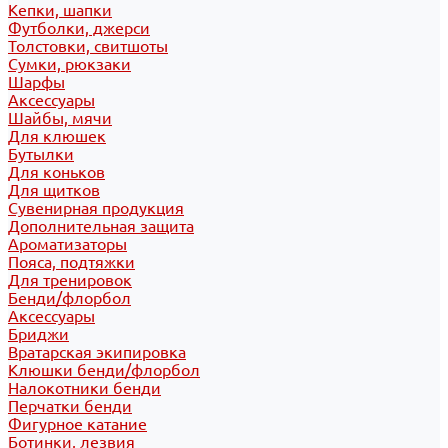
Кепки, шапки
Футболки, джерси
Толстовки, свитшоты
Сумки, рюкзаки
Шарфы
Аксессуары
Шайбы, мячи
Для клюшек
Бутылки
Для коньков
Для щитков
Сувенирная продукция
Дополнительная защита
Ароматизаторы
Пояса, подтяжки
Для тренировок
Бенди/флорбол
Аксессуары
Бриджи
Вратарская экипировка
Клюшки бенди/флорбол
Налокотники бенди
Перчатки бенди
Фигурное катание
Ботинки, лезвия