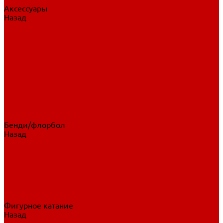
Аксессуары
Назад
Аксессуары
Шайбы, мячи
Для клюшек
Бутылки
Для коньков
Для щитков
Сувенирная продукция
Дополнительная защита
Ароматизаторы
Пояса, подтяжки
Для тренировок
Бенди/флорбол
Назад
Бенди/флорбол
Аксессуары
Бриджи
Вратарская экипировка
Клюшки бенди/флорбол
Налокотники бенди
Перчатки бенди
Фигурное катание
Назад