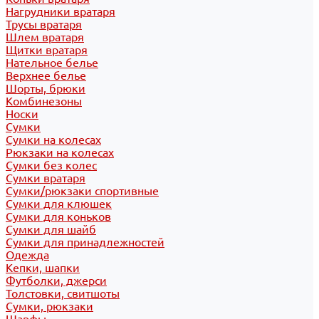
Нагрудники вратаря
Трусы вратаря
Шлем вратаря
Щитки вратаря
Нательное белье
Верхнее белье
Шорты, брюки
Комбинезоны
Носки
Сумки
Сумки на колесах
Рюкзаки на колесах
Сумки без колес
Сумки вратаря
Сумки/рюкзаки спортивные
Сумки для клюшек
Сумки для коньков
Сумки для шайб
Сумки для принадлежностей
Одежда
Кепки, шапки
Футболки, джерси
Толстовки, свитшоты
Сумки, рюкзаки