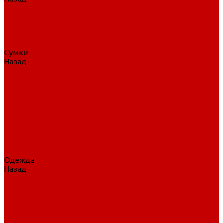
Нательное белье
Верхнее белье
Шорты, брюки
Комбинезоны
Носки
Сумки
Назад
Сумки
Сумки на колесах
Рюкзаки на колесах
Сумки без колес
Сумки вратаря
Сумки/рюкзаки спортивные
Сумки для клюшек
Сумки для коньков
Сумки для шайб
Сумки для принадлежностей
Одежда
Назад
Одежда
Кепки, шапки
Футболки, джерси
Толстовки, свитшоты
Сумки, рюкзаки
Шарфы