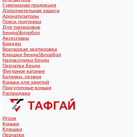
Сувенирная продукция
Дополнительная защита
Ароматизаторы
Пояса, подтяжки
Для тренировок
Бенди/флорбол
Аксессуары
Бриджи
Вратарская экипировка
Клюшки бенди/флорбол
Налокотники бенди
Перчатки бенди
Фигурное катание
Ботинки, лезвия
Коньки для занятий
Прогулочные коньки
Распродажа
Игрок
Коньки
Клюшки
Перчатки