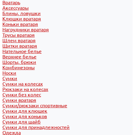
Вратарь
Аксессуары
Блины, ловушки
Клюшки вратаря
Коньки вратаря
Нагрудники вратаря
Трусы вратаря
Шлем вратаря
Щитки вратаря
Нательное белье
Верхнее белье
Шорты, брюки
Комбинезоны
Носки
Сумки
Сумки на колесах
Рюкзаки на колесах
Сумки без колес
Сумки вратаря
Сумки/рюкзаки спортивные
Сумки для клюшек
Сумки для коньков
Сумки для шайб
Сумки для принадлежностей
Одежда