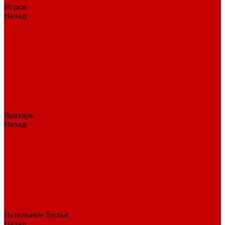
Игрок
Назад
Игрок
Коньки
Клюшки
Перчатки
Трусы
Нагрудники
Щитки
Налокотники
Шлема
Тренировочная одежда
Вратарь
Назад
Вратарь
Аксессуары
Блины, ловушки
Клюшки вратаря
Коньки вратаря
Нагрудники вратаря
Трусы вратаря
Шлем вратаря
Щитки вратаря
Нательное белье
Назад