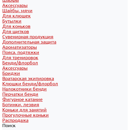
Шарфы
Аксессуары
Шайбы, мячи
Для клюшек
Бутылки
Для коньков
Для щитков
Сувенирная продукция
Дополнительная защита
Ароматизаторы
Пояса, подтяжки
Для тренировок
Бенди/флорбол
Аксессуары
Бриджи
Вратарская экипировка
Клюшки бенди/флорбол
Налокотники бенди
Перчатки бенди
Фигурное катание
Ботинки, лезвия
Коньки для занятий
Прогулочные коньки
Распродажа
Поиск