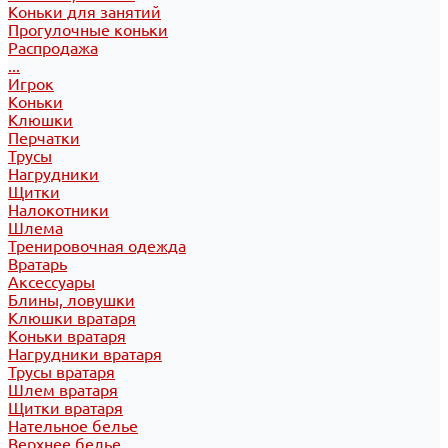
Коньки для занятий
Прогулочные коньки
Распродажа
...
Игрок
Коньки
Клюшки
Перчатки
Трусы
Нагрудники
Щитки
Налокотники
Шлема
Тренировочная одежда
Вратарь
Аксессуары
Блины, ловушки
Клюшки вратаря
Коньки вратаря
Нагрудники вратаря
Трусы вратаря
Шлем вратаря
Щитки вратаря
Нательное белье
Верхнее белье