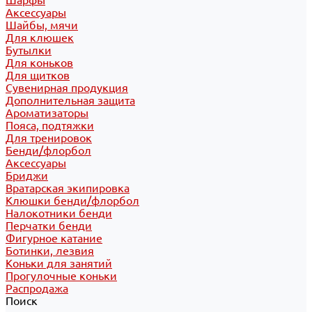
Шарфы
Аксессуары
Шайбы, мячи
Для клюшек
Бутылки
Для коньков
Для щитков
Сувенирная продукция
Дополнительная защита
Ароматизаторы
Пояса, подтяжки
Для тренировок
Бенди/флорбол
Аксессуары
Бриджи
Вратарская экипировка
Клюшки бенди/флорбол
Налокотники бенди
Перчатки бенди
Фигурное катание
Ботинки, лезвия
Коньки для занятий
Прогулочные коньки
Распродажа
Поиск