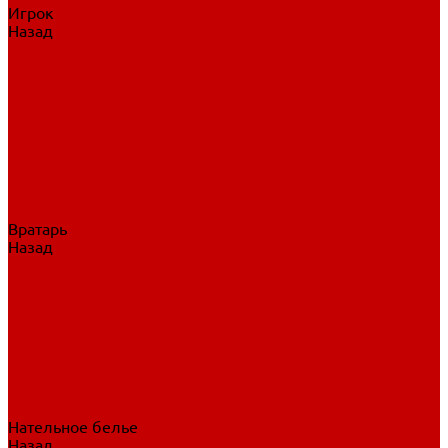
Игрок
Назад
Игрок
Коньки
Клюшки
Перчатки
Трусы
Нагрудники
Щитки
Налокотники
Шлема
Тренировочная одежда
Вратарь
Назад
Вратарь
Аксессуары
Блины, ловушки
Клюшки вратаря
Коньки вратаря
Нагрудники вратаря
Трусы вратаря
Шлем вратаря
Щитки вратаря
Нательное белье
Назад