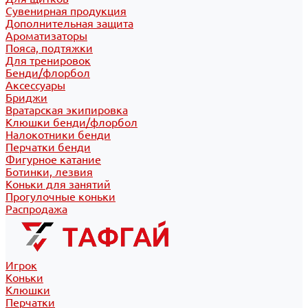
Сувенирная продукция
Дополнительная защита
Ароматизаторы
Пояса, подтяжки
Для тренировок
Бенди/флорбол
Аксессуары
Бриджи
Вратарская экипировка
Клюшки бенди/флорбол
Налокотники бенди
Перчатки бенди
Фигурное катание
Ботинки, лезвия
Коньки для занятий
Прогулочные коньки
Распродажа
Игрок
Коньки
Клюшки
Перчатки