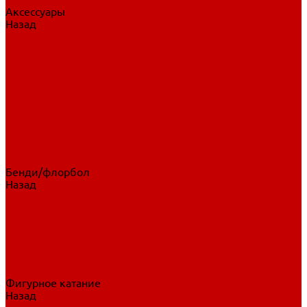
Аксессуары
Назад
Аксессуары
Шайбы, мячи
Для клюшек
Бутылки
Для коньков
Для щитков
Сувенирная продукция
Дополнительная защита
Ароматизаторы
Пояса, подтяжки
Для тренировок
Бенди/флорбол
Назад
Бенди/флорбол
Аксессуары
Бриджи
Вратарская экипировка
Клюшки бенди/флорбол
Налокотники бенди
Перчатки бенди
Фигурное катание
Назад