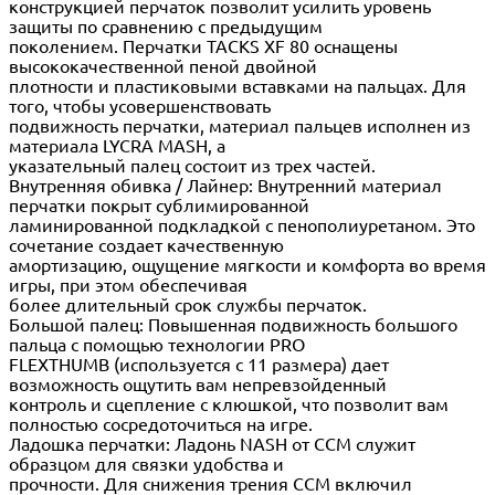
конструкцией перчаток позволит усилить уровень
защиты по сравнению с предыдущим
поколением. Перчатки TACKS XF 80 оснащены
высококачественной пеной двойной
плотности и пластиковыми вставками на пальцах. Для
того, чтобы усовершенствовать
подвижность перчатки, материал пальцев исполнен из
материала LYCRA MASH, а
указательный палец состоит из трех частей.
Внутренняя обивка / Лайнер: Внутренний материал
перчатки покрыт сублимированной
ламинированной подкладкой с пенополиуретаном. Это
сочетание создает качественную
амортизацию, ощущение мягкости и комфорта во время
игры, при этом обеспечивая
более длительный срок службы перчаток.
Большой палец: Повышенная подвижность большого
пальца с помощью технологии PRO
FLEXTHUMB (используется с 11 размера) дает
возможность ощутить вам непревзойденный
контроль и сцепление с клюшкой, что позволит вам
полностью сосредоточиться на игре.
Ладошка перчатки: Ладонь NASH от CCM служит
образцом для связки удобства и
прочности. Для снижения трения CCM включил