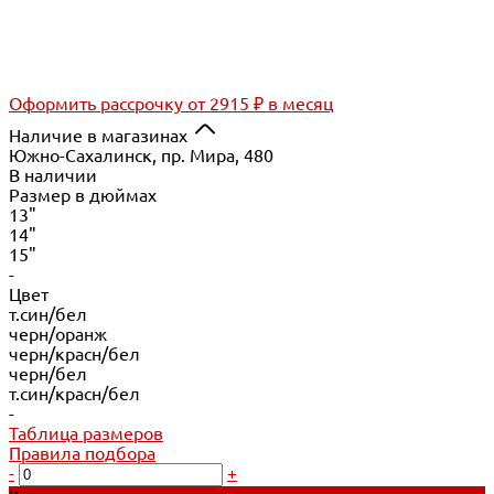
Оформить рассрочку
от 2915 ₽ в месяц
Наличие в магазинах
Южно-Сахалинск, пр. Мира, 480
В наличии
Размер в дюймах
13"
14"
15"
-
Цвет
т.син/бел
черн/оранж
черн/красн/бел
черн/бел
т.син/красн/бел
-
Таблица размеров
Правила подбора
-
+