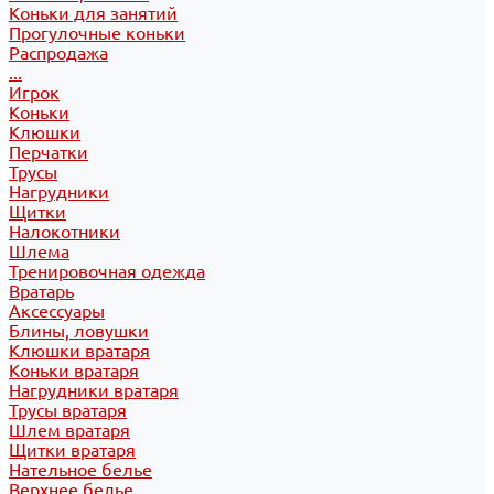
Коньки для занятий
Прогулочные коньки
Распродажа
...
Игрок
Коньки
Клюшки
Перчатки
Трусы
Нагрудники
Щитки
Налокотники
Шлема
Тренировочная одежда
Вратарь
Аксессуары
Блины, ловушки
Клюшки вратаря
Коньки вратаря
Нагрудники вратаря
Трусы вратаря
Шлем вратаря
Щитки вратаря
Нательное белье
Верхнее белье