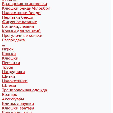
Вратарская экипировка
Клюшки бенди/флорбол
Налокотники бенди
Перчатки бенди
Фигурное катание
Ботинки, лезвия
Коньки для занятий
Прогулочные коньки
Распродажа
...
Игрок
Коньки
Клюшки
Перчатки
Трусы
Нагрудники
Щитки
Налокотники
Шлема
Тренировочная одежда
Вратарь
Аксессуары
Блины, ловушки
Клюшки вратаря
Коньки вратаря