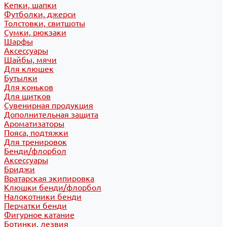
Кепки, шапки
Футболки, джерси
Толстовки, свитшоты
Сумки, рюкзаки
Шарфы
Аксессуары
Шайбы, мячи
Для клюшек
Бутылки
Для коньков
Для щитков
Сувенирная продукция
Дополнительная защита
Ароматизаторы
Пояса, подтяжки
Для тренировок
Бенди/флорбол
Аксессуары
Бриджи
Вратарская экипировка
Клюшки бенди/флорбол
Налокотники бенди
Перчатки бенди
Фигурное катание
Ботинки, лезвия