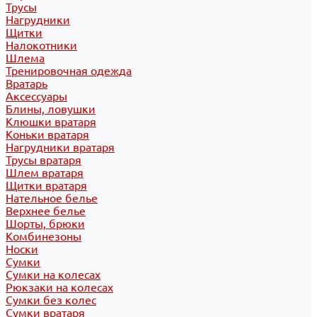
Трусы
Нагрудники
Щитки
Налокотники
Шлема
Тренировочная одежда
Вратарь
Аксессуары
Блины, ловушки
Клюшки вратаря
Коньки вратаря
Нагрудники вратаря
Трусы вратаря
Шлем вратаря
Щитки вратаря
Нательное белье
Верхнее белье
Шорты, брюки
Комбинезоны
Носки
Сумки
Сумки на колесах
Рюкзаки на колесах
Сумки без колес
Сумки вратаря