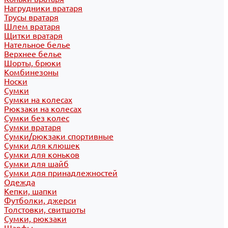
Нагрудники вратаря
Трусы вратаря
Шлем вратаря
Щитки вратаря
Нательное белье
Верхнее белье
Шорты, брюки
Комбинезоны
Носки
Сумки
Сумки на колесах
Рюкзаки на колесах
Сумки без колес
Сумки вратаря
Сумки/рюкзаки спортивные
Сумки для клюшек
Сумки для коньков
Сумки для шайб
Сумки для принадлежностей
Одежда
Кепки, шапки
Футболки, джерси
Толстовки, свитшоты
Сумки, рюкзаки