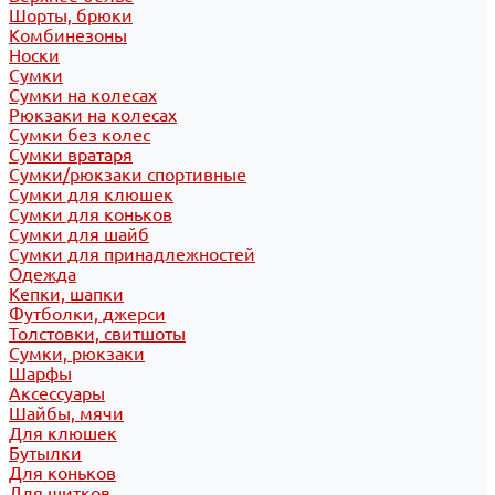
Шорты, брюки
Комбинезоны
Носки
Сумки
Сумки на колесах
Рюкзаки на колесах
Сумки без колес
Сумки вратаря
Сумки/рюкзаки спортивные
Сумки для клюшек
Сумки для коньков
Сумки для шайб
Сумки для принадлежностей
Одежда
Кепки, шапки
Футболки, джерси
Толстовки, свитшоты
Сумки, рюкзаки
Шарфы
Аксессуары
Шайбы, мячи
Для клюшек
Бутылки
Для коньков
Для щитков