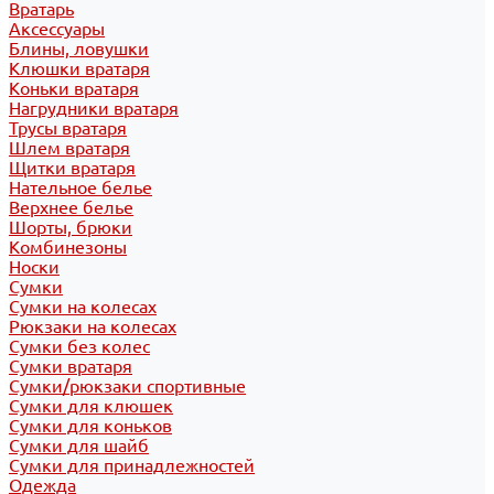
Вратарь
Аксессуары
Блины, ловушки
Клюшки вратаря
Коньки вратаря
Нагрудники вратаря
Трусы вратаря
Шлем вратаря
Щитки вратаря
Нательное белье
Верхнее белье
Шорты, брюки
Комбинезоны
Носки
Сумки
Сумки на колесах
Рюкзаки на колесах
Сумки без колес
Сумки вратаря
Сумки/рюкзаки спортивные
Сумки для клюшек
Сумки для коньков
Сумки для шайб
Сумки для принадлежностей
Одежда