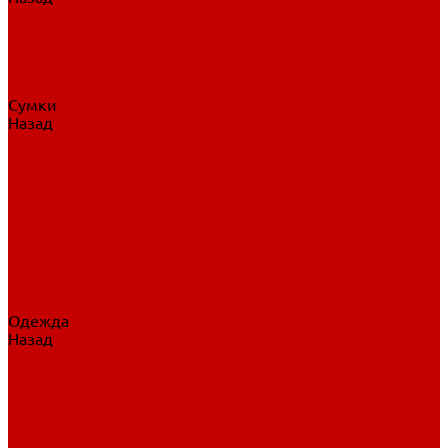
Нательное белье
Верхнее белье
Шорты, брюки
Комбинезоны
Носки
Сумки
Назад
Сумки
Сумки на колесах
Рюкзаки на колесах
Сумки без колес
Сумки вратаря
Сумки/рюкзаки спортивные
Сумки для клюшек
Сумки для коньков
Сумки для шайб
Сумки для принадлежностей
Одежда
Назад
Одежда
Кепки, шапки
Футболки, джерси
Толстовки, свитшоты
Сумки, рюкзаки
Шарфы