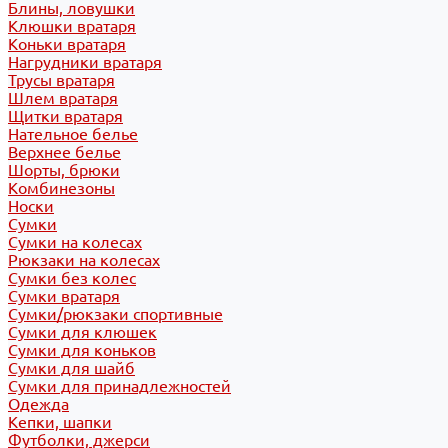
Блины, ловушки
Клюшки вратаря
Коньки вратаря
Нагрудники вратаря
Трусы вратаря
Шлем вратаря
Щитки вратаря
Нательное белье
Верхнее белье
Шорты, брюки
Комбинезоны
Носки
Сумки
Сумки на колесах
Рюкзаки на колесах
Сумки без колес
Сумки вратаря
Сумки/рюкзаки спортивные
Сумки для клюшек
Сумки для коньков
Сумки для шайб
Сумки для принадлежностей
Одежда
Кепки, шапки
Футболки, джерси