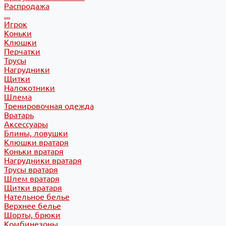
Распродажа
...
Игрок
Коньки
Клюшки
Перчатки
Трусы
Нагрудники
Щитки
Налокотники
Шлема
Тренировочная одежда
Вратарь
Аксессуары
Блины, ловушки
Клюшки вратаря
Коньки вратаря
Нагрудники вратаря
Трусы вратаря
Шлем вратаря
Щитки вратаря
Нательное белье
Верхнее белье
Шорты, брюки
Комбинезоны