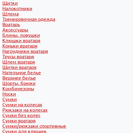
Щитки
Налокотники
Шлема
Тренировочная одежда
Вратарь
Аксессуары
Блины, ловушки
Клюшки вратаря
Коньки вратаря
Нагрудники вратаря
Трусы вратаря
Шлем вратаря
Щитки вратаря
Нательное белье
Верхнее белье
Шорты, брюки
Комбинезоны
Носки
Сумки
Сумки на колесах
Рюкзаки на колесах
Сумки без колес
Сумки вратаря
Сумки/рюкзаки спортивные
Сумки для клюшек