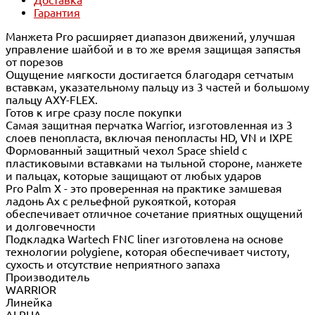
Гарантия
Манжета Pro расширяет диапазон движений, улучшая
управление шайбой и в то же время защищая запястья
от порезов
Ощущение мягкости достигается благодаря сетчатым
вставкам, указательному пальцу из 3 частей и большому
пальцу AXY-FLEX.
Готов к игре сразу после покупки
Самая защитная перчатка Warrior, изготовленная из 3
слоев пенопласта, включая пенопласты HD, VN и IXPE
Формованный защитный чехол Space shield с
пластиковыми вставками на тыльной стороне, манжете
и пальцах, которые защищают от любых ударов
Pro Palm X - это проверенная на практике замшевая
ладонь Ax с рельефной рукояткой, которая
обеспечивает отличное сочетание приятных ощущений
и долговечности
Подкладка Wartech FNC liner изготовлена на основе
технологии polygiene, которая обеспечивает чистоту,
сухость и отсутствие неприятного запаха
Производитель
WARRIOR
Линейка
ALPHA