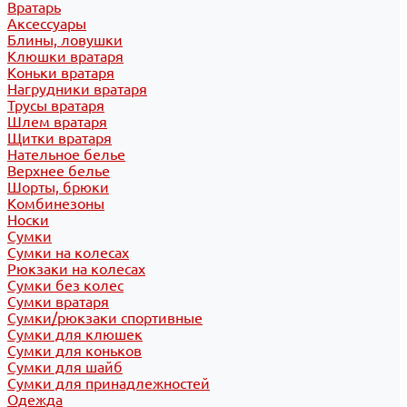
Вратарь
Аксессуары
Блины, ловушки
Клюшки вратаря
Коньки вратаря
Нагрудники вратаря
Трусы вратаря
Шлем вратаря
Щитки вратаря
Нательное белье
Верхнее белье
Шорты, брюки
Комбинезоны
Носки
Сумки
Сумки на колесах
Рюкзаки на колесах
Сумки без колес
Сумки вратаря
Сумки/рюкзаки спортивные
Сумки для клюшек
Сумки для коньков
Сумки для шайб
Сумки для принадлежностей
Одежда