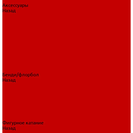
Аксессуары
Назад
Аксессуары
Шайбы, мячи
Для клюшек
Бутылки
Для коньков
Для щитков
Сувенирная продукция
Дополнительная защита
Ароматизаторы
Пояса, подтяжки
Для тренировок
Бенди/флорбол
Назад
Бенди/флорбол
Аксессуары
Бриджи
Вратарская экипировка
Клюшки бенди/флорбол
Налокотники бенди
Перчатки бенди
Фигурное катание
Назад