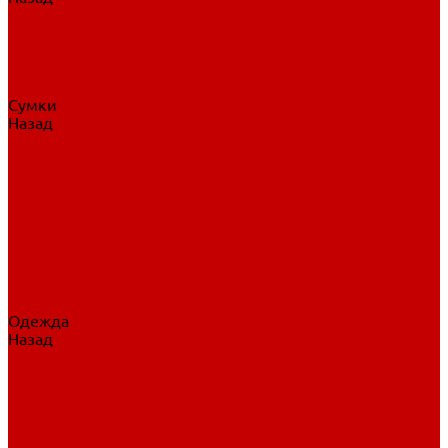
Нательное белье
Верхнее белье
Шорты, брюки
Комбинезоны
Носки
Сумки
Назад
Сумки
Сумки на колесах
Рюкзаки на колесах
Сумки без колес
Сумки вратаря
Сумки/рюкзаки спортивные
Сумки для клюшек
Сумки для коньков
Сумки для шайб
Сумки для принадлежностей
Одежда
Назад
Одежда
Кепки, шапки
Футболки, джерси
Толстовки, свитшоты
Сумки, рюкзаки
Шарфы