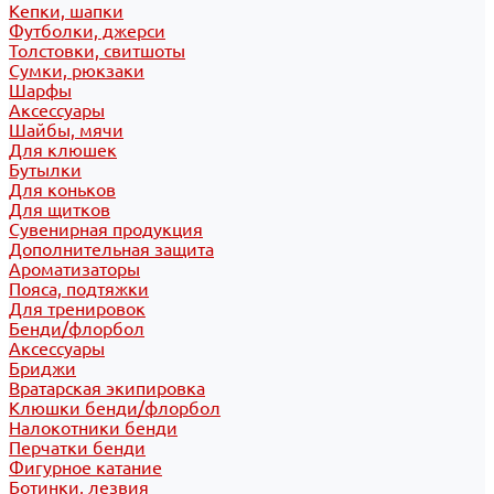
Кепки, шапки
Футболки, джерси
Толстовки, свитшоты
Сумки, рюкзаки
Шарфы
Аксессуары
Шайбы, мячи
Для клюшек
Бутылки
Для коньков
Для щитков
Сувенирная продукция
Дополнительная защита
Ароматизаторы
Пояса, подтяжки
Для тренировок
Бенди/флорбол
Аксессуары
Бриджи
Вратарская экипировка
Клюшки бенди/флорбол
Налокотники бенди
Перчатки бенди
Фигурное катание
Ботинки, лезвия