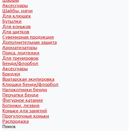
Шарфы
Аксессуары
Шайбы, мячи
Для клюшек
Бутылки
Для коньков
Для щитков
Сувенирная продукция
Дополнительная защита
Ароматизаторы
Пояса, подтяжки
Для тренировок
Бенди/флорбол
Аксессуары
Бриджи
Вратарская экипировка
Клюшки бенди/флорбол
Налокотники бенди
Перчатки бенди
Фигурное катание
Ботинки, лезвия
Коньки для занятий
Прогулочные коньки
Распродажа
Поиск