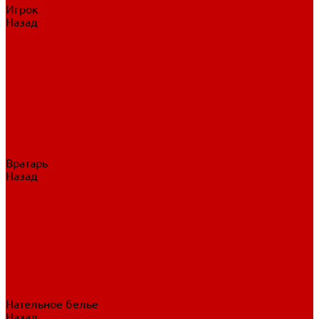
Игрок
Назад
Игрок
Коньки
Клюшки
Перчатки
Трусы
Нагрудники
Щитки
Налокотники
Шлема
Тренировочная одежда
Вратарь
Назад
Вратарь
Аксессуары
Блины, ловушки
Клюшки вратаря
Коньки вратаря
Нагрудники вратаря
Трусы вратаря
Шлем вратаря
Щитки вратаря
Нательное белье
Назад