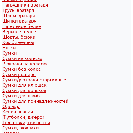
Нагрудники вратаря
Трусы вратаря
Шлем вратаря
Щитки вратаря
Нательное белье
Верхнее белье
Шорты, брюки
Комбинезоны
Носки
Сумки
Сумки на колесах
Рюкзаки на колесах
Сумки без колес
Сумки вратаря
Сумки/рюкзаки спортивные
Сумки для клюшек
Сумки для коньков
Сумки для шайб
Сумки для принадлежностей
Одежда
Кепки, шапки
Футболки, джерси
Толстовки, свитшоты
Сумки, рюкзаки