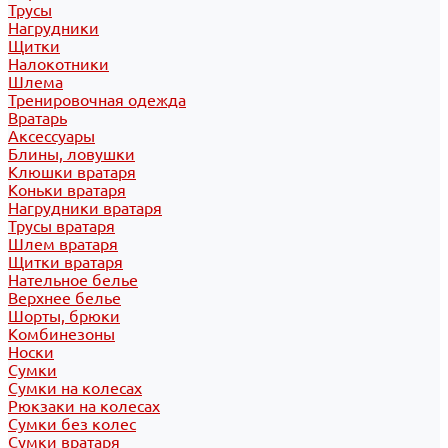
Трусы
Нагрудники
Щитки
Налокотники
Шлема
Тренировочная одежда
Вратарь
Аксессуары
Блины, ловушки
Клюшки вратаря
Коньки вратаря
Нагрудники вратаря
Трусы вратаря
Шлем вратаря
Щитки вратаря
Нательное белье
Верхнее белье
Шорты, брюки
Комбинезоны
Носки
Сумки
Сумки на колесах
Рюкзаки на колесах
Сумки без колес
Сумки вратаря