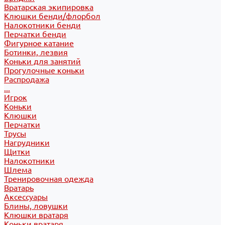
Вратарская экипировка
Клюшки бенди/флорбол
Налокотники бенди
Перчатки бенди
Фигурное катание
Ботинки, лезвия
Коньки для занятий
Прогулочные коньки
Распродажа
...
Игрок
Коньки
Клюшки
Перчатки
Трусы
Нагрудники
Щитки
Налокотники
Шлема
Тренировочная одежда
Вратарь
Аксессуары
Блины, ловушки
Клюшки вратаря
Коньки вратаря