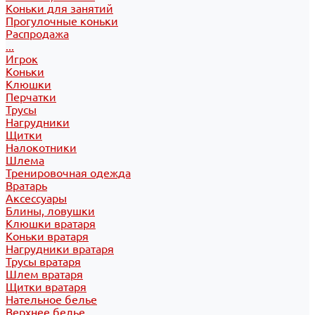
Коньки для занятий
Прогулочные коньки
Распродажа
...
Игрок
Коньки
Клюшки
Перчатки
Трусы
Нагрудники
Щитки
Налокотники
Шлема
Тренировочная одежда
Вратарь
Аксессуары
Блины, ловушки
Клюшки вратаря
Коньки вратаря
Нагрудники вратаря
Трусы вратаря
Шлем вратаря
Щитки вратаря
Нательное белье
Верхнее белье