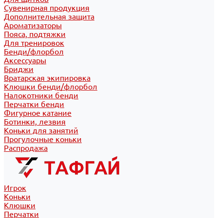
Сувенирная продукция
Дополнительная защита
Ароматизаторы
Пояса, подтяжки
Для тренировок
Бенди/флорбол
Аксессуары
Бриджи
Вратарская экипировка
Клюшки бенди/флорбол
Налокотники бенди
Перчатки бенди
Фигурное катание
Ботинки, лезвия
Коньки для занятий
Прогулочные коньки
Распродажа
Игрок
Коньки
Клюшки
Перчатки