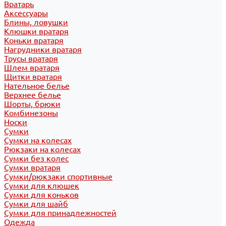
Вратарь
Аксессуары
Блины, ловушки
Клюшки вратаря
Коньки вратаря
Нагрудники вратаря
Трусы вратаря
Шлем вратаря
Щитки вратаря
Нательное белье
Верхнее белье
Шорты, брюки
Комбинезоны
Носки
Сумки
Сумки на колесах
Рюкзаки на колесах
Сумки без колес
Сумки вратаря
Сумки/рюкзаки спортивные
Сумки для клюшек
Сумки для коньков
Сумки для шайб
Сумки для принадлежностей
Одежда