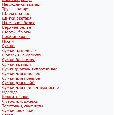
Нагрудники вратаря
Трусы вратаря
Шлем вратаря
Щитки вратаря
Нательное белье
Верхнее белье
Шорты, брюки
Комбинезоны
Носки
Сумки
Сумки на колесах
Рюкзаки на колесах
Сумки без колес
Сумки вратаря
Сумки/рюкзаки спортивные
Сумки для клюшек
Сумки для коньков
Сумки для шайб
Сумки для принадлежностей
Одежда
Кепки, шапки
Футболки, джерси
Толстовки, свитшоты
Сумки, рюкзаки