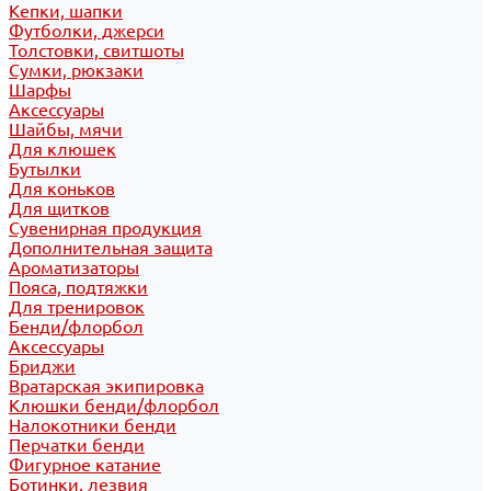
Кепки, шапки
Футболки, джерси
Толстовки, свитшоты
Сумки, рюкзаки
Шарфы
Аксессуары
Шайбы, мячи
Для клюшек
Бутылки
Для коньков
Для щитков
Сувенирная продукция
Дополнительная защита
Ароматизаторы
Пояса, подтяжки
Для тренировок
Бенди/флорбол
Аксессуары
Бриджи
Вратарская экипировка
Клюшки бенди/флорбол
Налокотники бенди
Перчатки бенди
Фигурное катание
Ботинки, лезвия