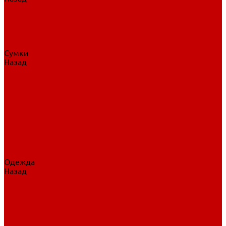
Нательное белье
Верхнее белье
Шорты, брюки
Комбинезоны
Носки
Сумки
Назад
Сумки
Сумки на колесах
Рюкзаки на колесах
Сумки без колес
Сумки вратаря
Сумки/рюкзаки спортивные
Сумки для клюшек
Сумки для коньков
Сумки для шайб
Сумки для принадлежностей
Одежда
Назад
Одежда
Кепки, шапки
Футболки, джерси
Толстовки, свитшоты
Сумки, рюкзаки
Шарфы