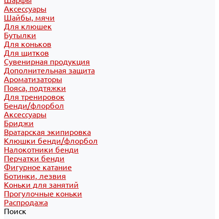
Шарфы
Аксессуары
Шайбы, мячи
Для клюшек
Бутылки
Для коньков
Для щитков
Сувенирная продукция
Дополнительная защита
Ароматизаторы
Пояса, подтяжки
Для тренировок
Бенди/флорбол
Аксессуары
Бриджи
Вратарская экипировка
Клюшки бенди/флорбол
Налокотники бенди
Перчатки бенди
Фигурное катание
Ботинки, лезвия
Коньки для занятий
Прогулочные коньки
Распродажа
Поиск