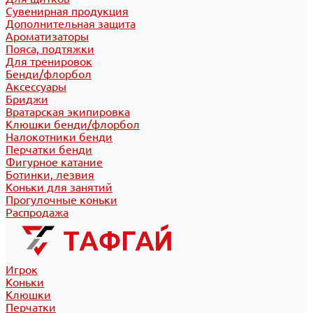
Сувенирная продукция
Дополнительная защита
Ароматизаторы
Пояса, подтяжки
Для тренировок
Бенди/флорбол
Аксессуары
Бриджи
Вратарская экипировка
Клюшки бенди/флорбол
Налокотники бенди
Перчатки бенди
Фигурное катание
Ботинки, лезвия
Коньки для занятий
Прогулочные коньки
Распродажа
Игрок
Коньки
Клюшки
Перчатки