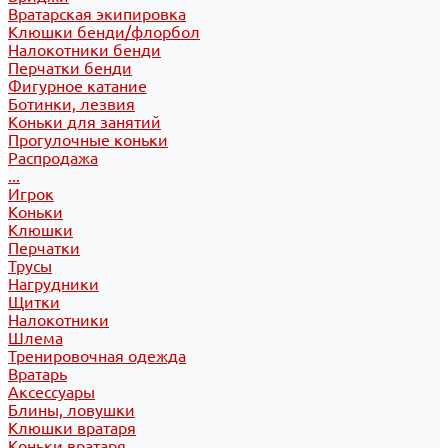
Вратарская экипировка
Клюшки бенди/флорбол
Налокотники бенди
Перчатки бенди
Фигурное катание
Ботинки, лезвия
Коньки для занятий
Прогулочные коньки
Распродажа
...
Игрок
Коньки
Клюшки
Перчатки
Трусы
Нагрудники
Щитки
Налокотники
Шлема
Тренировочная одежда
Вратарь
Аксессуары
Блины, ловушки
Клюшки вратаря
Коньки вратаря