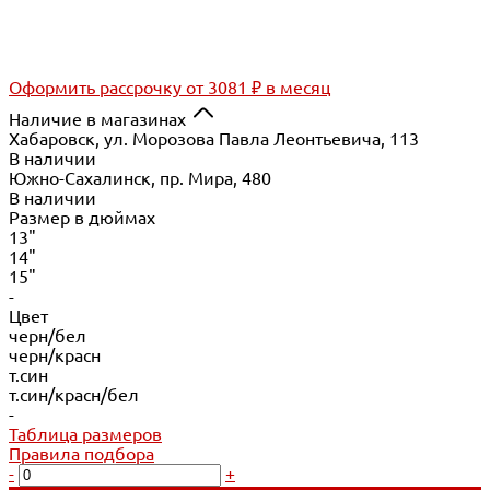
Оформить рассрочку
от 3081 ₽ в месяц
Наличие в магазинах
Хабаровск, ул. Морозова Павла Леонтьевича, 113
В наличии
Южно-Сахалинск, пр. Мира, 480
В наличии
Размер в дюймах
13"
14"
15"
-
Цвет
черн/бел
черн/красн
т.син
т.син/красн/бел
-
Таблица размеров
Правила подбора
-
+