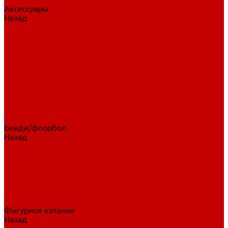
Аксессуары
Назад
Аксессуары
Шайбы, мячи
Для клюшек
Бутылки
Для коньков
Для щитков
Сувенирная продукция
Дополнительная защита
Ароматизаторы
Пояса, подтяжки
Для тренировок
Бенди/флорбол
Назад
Бенди/флорбол
Аксессуары
Бриджи
Вратарская экипировка
Клюшки бенди/флорбол
Налокотники бенди
Перчатки бенди
Фигурное катание
Назад