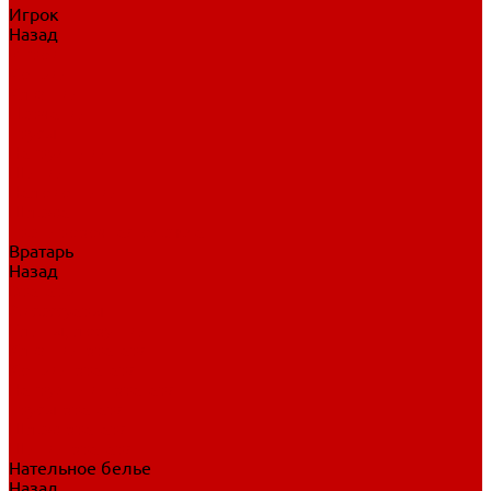
Игрок
Назад
Игрок
Коньки
Клюшки
Перчатки
Трусы
Нагрудники
Щитки
Налокотники
Шлема
Тренировочная одежда
Вратарь
Назад
Вратарь
Аксессуары
Блины, ловушки
Клюшки вратаря
Коньки вратаря
Нагрудники вратаря
Трусы вратаря
Шлем вратаря
Щитки вратаря
Нательное белье
Назад