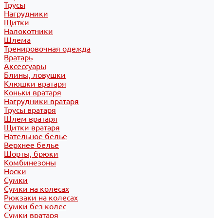
Трусы
Нагрудники
Щитки
Налокотники
Шлема
Тренировочная одежда
Вратарь
Аксессуары
Блины, ловушки
Клюшки вратаря
Коньки вратаря
Нагрудники вратаря
Трусы вратаря
Шлем вратаря
Щитки вратаря
Нательное белье
Верхнее белье
Шорты, брюки
Комбинезоны
Носки
Сумки
Сумки на колесах
Рюкзаки на колесах
Сумки без колес
Сумки вратаря