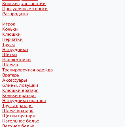
Коньки для занятий
Прогулочные коньки
Распродажа
...
Игрок
Коньки
Клюшки
Перчатки
Трусы
Нагрудники
Щитки
Налокотники
Шлема
Тренировочная одежда
Вратарь
Аксессуары
Блины, ловушки
Клюшки вратаря
Коньки вратаря
Нагрудники вратаря
Трусы вратаря
Шлем вратаря
Щитки вратаря
Нательное белье
Верхнее белье