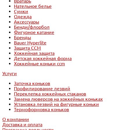
Вратарь
Нательное белье
Сумки
Одежда
Аксессуары
Бенди/флорбол
Фигурное катание
Бренды
Bauer Hyperlite
Защита CCM
Хоккейная защита
Детская хоккейная форма
Хоккейные коньки ccm
Услуги
Заточка коньков
Профилирование лезвий
Переклепка хоккейных стаканов
Замена люверсов на хоккейных коньках
Установка лезвий на фигурные коньки
Термоформовка коньков
О компании
Доставка и оплата
Программа лояльности