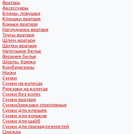
Вратарь
Аксессуары
Блины, ловушки
Клюшки вратаря
Коньки вратаря
Нагрудники вратаря
Трусы вратаря
Шлем вратаря
Щитки вратаря
Нательное белье
Верхнее белье
Шорты, брюки
Комбинезоны
Носки
Сумки
Сумки на колесах
Рюкзаки на колесах
Сумки без колес
Сумки вратаря
Сумки/рюкзаки спортивные
Сумки для клюшек
Сумки для коньков
Сумки для шайб
Сумки для принадлежностей
Одежда