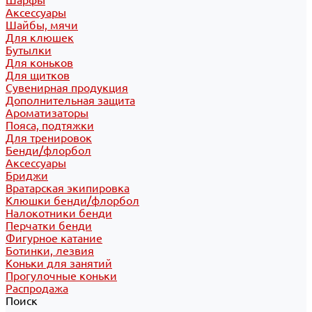
Шарфы
Аксессуары
Шайбы, мячи
Для клюшек
Бутылки
Для коньков
Для щитков
Сувенирная продукция
Дополнительная защита
Ароматизаторы
Пояса, подтяжки
Для тренировок
Бенди/флорбол
Аксессуары
Бриджи
Вратарская экипировка
Клюшки бенди/флорбол
Налокотники бенди
Перчатки бенди
Фигурное катание
Ботинки, лезвия
Коньки для занятий
Прогулочные коньки
Распродажа
Поиск