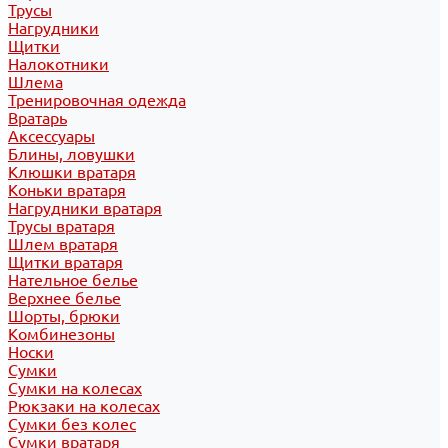
Трусы
Нагрудники
Щитки
Налокотники
Шлема
Тренировочная одежда
Вратарь
Аксессуары
Блины, ловушки
Клюшки вратаря
Коньки вратаря
Нагрудники вратаря
Трусы вратаря
Шлем вратаря
Щитки вратаря
Нательное белье
Верхнее белье
Шорты, брюки
Комбинезоны
Носки
Сумки
Сумки на колесах
Рюкзаки на колесах
Сумки без колес
Сумки вратаря