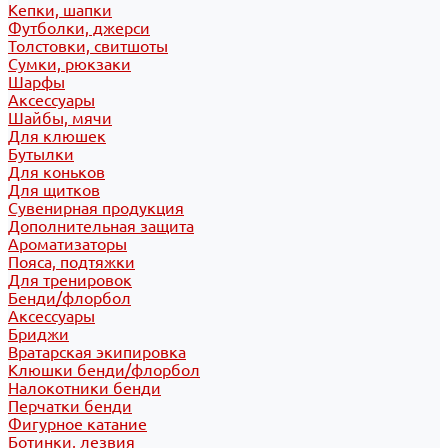
Кепки, шапки
Футболки, джерси
Толстовки, свитшоты
Сумки, рюкзаки
Шарфы
Аксессуары
Шайбы, мячи
Для клюшек
Бутылки
Для коньков
Для щитков
Сувенирная продукция
Дополнительная защита
Ароматизаторы
Пояса, подтяжки
Для тренировок
Бенди/флорбол
Аксессуары
Бриджи
Вратарская экипировка
Клюшки бенди/флорбол
Налокотники бенди
Перчатки бенди
Фигурное катание
Ботинки, лезвия