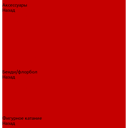
Аксессуары
Назад
Аксессуары
Шайбы, мячи
Для клюшек
Бутылки
Для коньков
Для щитков
Сувенирная продукция
Дополнительная защита
Ароматизаторы
Пояса, подтяжки
Для тренировок
Бенди/флорбол
Назад
Бенди/флорбол
Аксессуары
Бриджи
Вратарская экипировка
Клюшки бенди/флорбол
Налокотники бенди
Перчатки бенди
Фигурное катание
Назад