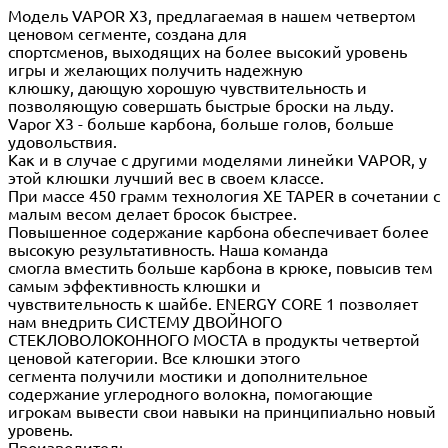
Модель VAPOR Х3, предлагаемая в нашем четвертом
ценовом сегменте, создана для
спортсменов, выходящих на более высокий уровень
игры и желающих получить надежную
клюшку, дающую хорошую чувствительность и
позволяющую совершать быстрые броски на льду.
Vapor X3 - больше карбона, больше голов, больше
удовольствия.
Как и в случае с другими моделями линейки VAPOR, у
этой клюшки лучший вес в своем классе.
При массе 450 грамм технология XE TAPER в сочетании с
малым весом делает бросок быстрее.
Повышенное содержание карбона обеспечивает более
высокую результативность. Наша команда
смогла вместить больше карбона в крюке, повысив тем
самым эффективность клюшки и
чувствительность к шайбе. ENERGY CORE 1 позволяет
нам внедрить СИСТЕМУ ДВОЙНОГО
СТЕКЛОВОЛОКОННОГО МОСТА в продукты четвертой
ценовой категории. Все клюшки этого
сегмента получили мостики и дополнительное
содержание углеродного волокна, помогающие
игрокам вывести свои навыки на принципиально новый
уровень.
Производитель