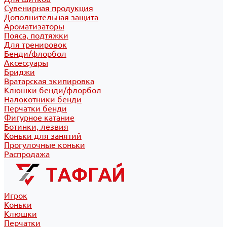
Сувенирная продукция
Дополнительная защита
Ароматизаторы
Пояса, подтяжки
Для тренировок
Бенди/флорбол
Аксессуары
Бриджи
Вратарская экипировка
Клюшки бенди/флорбол
Налокотники бенди
Перчатки бенди
Фигурное катание
Ботинки, лезвия
Коньки для занятий
Прогулочные коньки
Распродажа
Игрок
Коньки
Клюшки
Перчатки