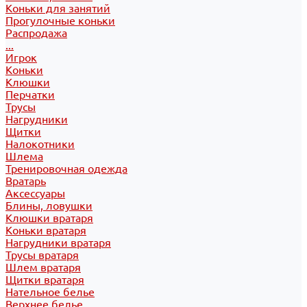
Коньки для занятий
Прогулочные коньки
Распродажа
...
Игрок
Коньки
Клюшки
Перчатки
Трусы
Нагрудники
Щитки
Налокотники
Шлема
Тренировочная одежда
Вратарь
Аксессуары
Блины, ловушки
Клюшки вратаря
Коньки вратаря
Нагрудники вратаря
Трусы вратаря
Шлем вратаря
Щитки вратаря
Нательное белье
Верхнее белье