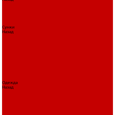
Нательное белье
Верхнее белье
Шорты, брюки
Комбинезоны
Носки
Сумки
Назад
Сумки
Сумки на колесах
Рюкзаки на колесах
Сумки без колес
Сумки вратаря
Сумки/рюкзаки спортивные
Сумки для клюшек
Сумки для коньков
Сумки для шайб
Сумки для принадлежностей
Одежда
Назад
Одежда
Кепки, шапки
Футболки, джерси
Толстовки, свитшоты
Сумки, рюкзаки
Шарфы