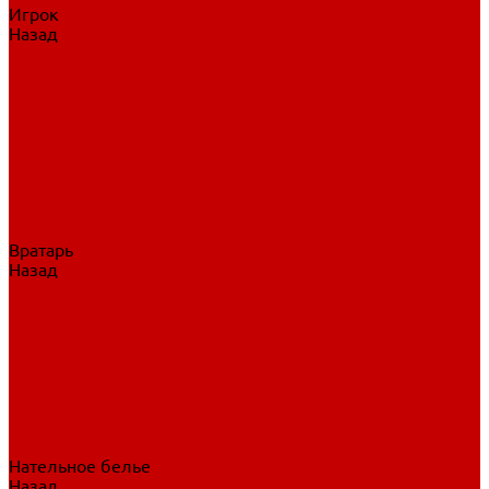
Игрок
Назад
Игрок
Коньки
Клюшки
Перчатки
Трусы
Нагрудники
Щитки
Налокотники
Шлема
Тренировочная одежда
Вратарь
Назад
Вратарь
Аксессуары
Блины, ловушки
Клюшки вратаря
Коньки вратаря
Нагрудники вратаря
Трусы вратаря
Шлем вратаря
Щитки вратаря
Нательное белье
Назад