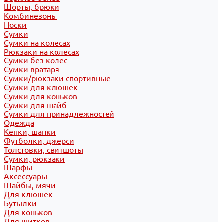
Шорты, брюки
Комбинезоны
Носки
Сумки
Сумки на колесах
Рюкзаки на колесах
Сумки без колес
Сумки вратаря
Сумки/рюкзаки спортивные
Сумки для клюшек
Сумки для коньков
Сумки для шайб
Сумки для принадлежностей
Одежда
Кепки, шапки
Футболки, джерси
Толстовки, свитшоты
Сумки, рюкзаки
Шарфы
Аксессуары
Шайбы, мячи
Для клюшек
Бутылки
Для коньков
Для щитков