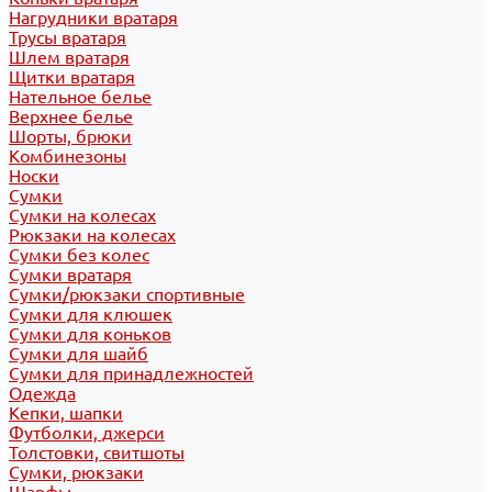
Нагрудники вратаря
Трусы вратаря
Шлем вратаря
Щитки вратаря
Нательное белье
Верхнее белье
Шорты, брюки
Комбинезоны
Носки
Сумки
Сумки на колесах
Рюкзаки на колесах
Сумки без колес
Сумки вратаря
Сумки/рюкзаки спортивные
Сумки для клюшек
Сумки для коньков
Сумки для шайб
Сумки для принадлежностей
Одежда
Кепки, шапки
Футболки, джерси
Толстовки, свитшоты
Сумки, рюкзаки