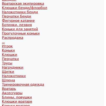
Вратарская экипировка
Клюшки бенди/флорбол
Налокотники бенди
Перчатки бенди
Фигурное катание
Ботинки, лезвия
Коньки для занятий
Прогулочные коньки
Распродажа
...
Игрок
Коньки
Клюшки
Перчатки
Трусы
Нагрудники
Щитки
Налокотники
Шлема
Тренировочная одежда
Вратарь
Аксессуары
Блины, ловушки
Клюшки вратаря
Коньки вратаря