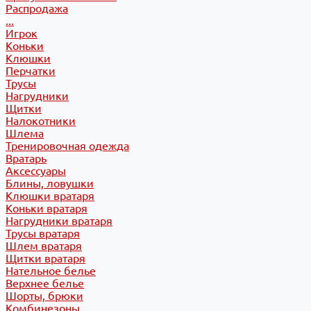
Распродажа
...
Игрок
Коньки
Клюшки
Перчатки
Трусы
Нагрудники
Щитки
Налокотники
Шлема
Тренировочная одежда
Вратарь
Аксессуары
Блины, ловушки
Клюшки вратаря
Коньки вратаря
Нагрудники вратаря
Трусы вратаря
Шлем вратаря
Щитки вратаря
Нательное белье
Верхнее белье
Шорты, брюки
Комбинезоны