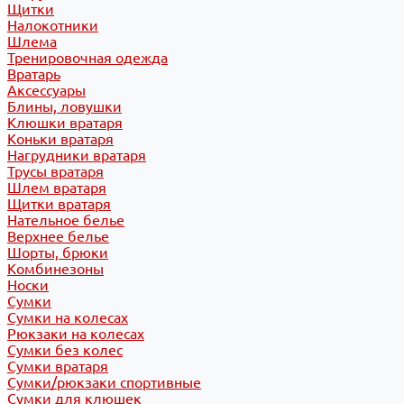
Щитки
Налокотники
Шлема
Тренировочная одежда
Вратарь
Аксессуары
Блины, ловушки
Клюшки вратаря
Коньки вратаря
Нагрудники вратаря
Трусы вратаря
Шлем вратаря
Щитки вратаря
Нательное белье
Верхнее белье
Шорты, брюки
Комбинезоны
Носки
Сумки
Сумки на колесах
Рюкзаки на колесах
Сумки без колес
Сумки вратаря
Сумки/рюкзаки спортивные
Сумки для клюшек