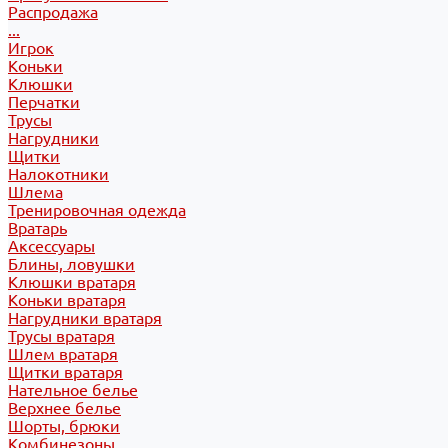
Распродажа
...
Игрок
Коньки
Клюшки
Перчатки
Трусы
Нагрудники
Щитки
Налокотники
Шлема
Тренировочная одежда
Вратарь
Аксессуары
Блины, ловушки
Клюшки вратаря
Коньки вратаря
Нагрудники вратаря
Трусы вратаря
Шлем вратаря
Щитки вратаря
Нательное белье
Верхнее белье
Шорты, брюки
Комбинезоны