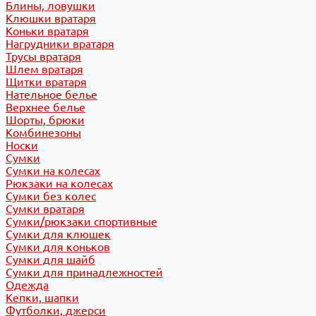
Блины, ловушки
Клюшки вратаря
Коньки вратаря
Нагрудники вратаря
Трусы вратаря
Шлем вратаря
Щитки вратаря
Нательное белье
Верхнее белье
Шорты, брюки
Комбинезоны
Носки
Сумки
Сумки на колесах
Рюкзаки на колесах
Сумки без колес
Сумки вратаря
Сумки/рюкзаки спортивные
Сумки для клюшек
Сумки для коньков
Сумки для шайб
Сумки для принадлежностей
Одежда
Кепки, шапки
Футболки, джерси