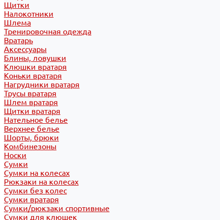
Щитки
Налокотники
Шлема
Тренировочная одежда
Вратарь
Аксессуары
Блины, ловушки
Клюшки вратаря
Коньки вратаря
Нагрудники вратаря
Трусы вратаря
Шлем вратаря
Щитки вратаря
Нательное белье
Верхнее белье
Шорты, брюки
Комбинезоны
Носки
Сумки
Сумки на колесах
Рюкзаки на колесах
Сумки без колес
Сумки вратаря
Сумки/рюкзаки спортивные
Сумки для клюшек