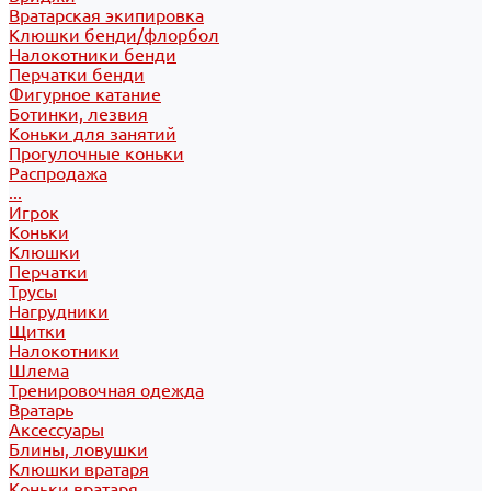
Вратарская экипировка
Клюшки бенди/флорбол
Налокотники бенди
Перчатки бенди
Фигурное катание
Ботинки, лезвия
Коньки для занятий
Прогулочные коньки
Распродажа
...
Игрок
Коньки
Клюшки
Перчатки
Трусы
Нагрудники
Щитки
Налокотники
Шлема
Тренировочная одежда
Вратарь
Аксессуары
Блины, ловушки
Клюшки вратаря
Коньки вратаря