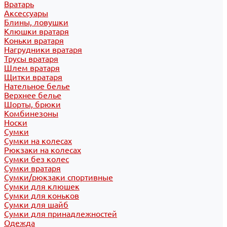
Вратарь
Аксессуары
Блины, ловушки
Клюшки вратаря
Коньки вратаря
Нагрудники вратаря
Трусы вратаря
Шлем вратаря
Щитки вратаря
Нательное белье
Верхнее белье
Шорты, брюки
Комбинезоны
Носки
Сумки
Сумки на колесах
Рюкзаки на колесах
Сумки без колес
Сумки вратаря
Сумки/рюкзаки спортивные
Сумки для клюшек
Сумки для коньков
Сумки для шайб
Сумки для принадлежностей
Одежда