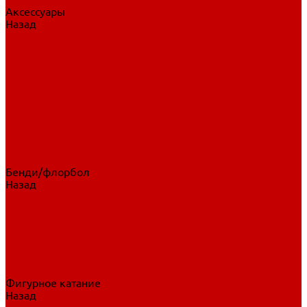
Аксессуары
Назад
Аксессуары
Шайбы, мячи
Для клюшек
Бутылки
Для коньков
Для щитков
Сувенирная продукция
Дополнительная защита
Ароматизаторы
Пояса, подтяжки
Для тренировок
Бенди/флорбол
Назад
Бенди/флорбол
Аксессуары
Бриджи
Вратарская экипировка
Клюшки бенди/флорбол
Налокотники бенди
Перчатки бенди
Фигурное катание
Назад