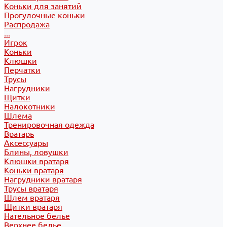
Коньки для занятий
Прогулочные коньки
Распродажа
...
Игрок
Коньки
Клюшки
Перчатки
Трусы
Нагрудники
Щитки
Налокотники
Шлема
Тренировочная одежда
Вратарь
Аксессуары
Блины, ловушки
Клюшки вратаря
Коньки вратаря
Нагрудники вратаря
Трусы вратаря
Шлем вратаря
Щитки вратаря
Нательное белье
Верхнее белье