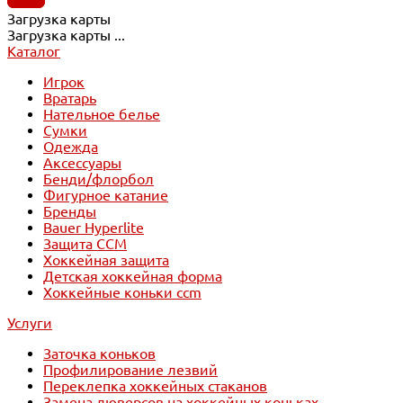
Загрузка карты
Загрузка карты ...
Каталог
Игрок
Вратарь
Нательное белье
Сумки
Одежда
Аксессуары
Бенди/флорбол
Фигурное катание
Бренды
Bauer Hyperlite
Защита CCM
Хоккейная защита
Детская хоккейная форма
Хоккейные коньки ccm
Услуги
Заточка коньков
Профилирование лезвий
Переклепка хоккейных стаканов
Замена люверсов на хоккейных коньках