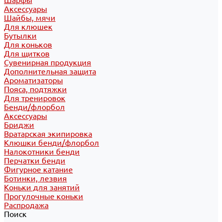
Шарфы
Аксессуары
Шайбы, мячи
Для клюшек
Бутылки
Для коньков
Для щитков
Сувенирная продукция
Дополнительная защита
Ароматизаторы
Пояса, подтяжки
Для тренировок
Бенди/флорбол
Аксессуары
Бриджи
Вратарская экипировка
Клюшки бенди/флорбол
Налокотники бенди
Перчатки бенди
Фигурное катание
Ботинки, лезвия
Коньки для занятий
Прогулочные коньки
Распродажа
Поиск