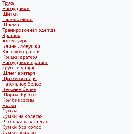
Трусы
Нагрудники
Щитки
Налокотники
Шлема
Тренировочная одежда
Вратарь
Аксессуары
Блины, ловушки
Клюшки вратаря
Коньки вратаря
Нагрудники вратаря
Трусы вратаря
Шлем вратаря
Щитки вратаря
Нательное белье
Верхнее белье
Шорты, брюки
Комбинезоны
Носки
Сумки
Сумки на колесах
Рюкзаки на колесах
Сумки без колес
Сумки вратаря