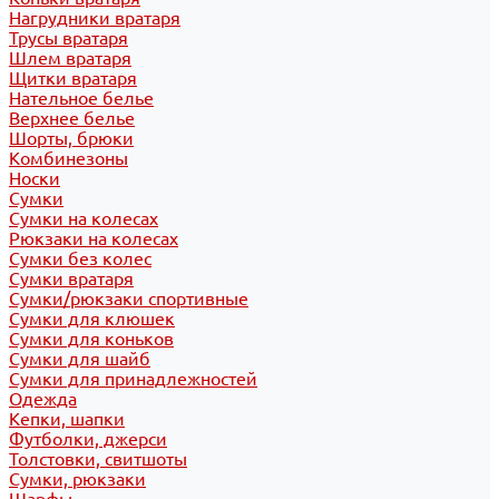
Нагрудники вратаря
Трусы вратаря
Шлем вратаря
Щитки вратаря
Нательное белье
Верхнее белье
Шорты, брюки
Комбинезоны
Носки
Сумки
Сумки на колесах
Рюкзаки на колесах
Сумки без колес
Сумки вратаря
Сумки/рюкзаки спортивные
Сумки для клюшек
Сумки для коньков
Сумки для шайб
Сумки для принадлежностей
Одежда
Кепки, шапки
Футболки, джерси
Толстовки, свитшоты
Сумки, рюкзаки