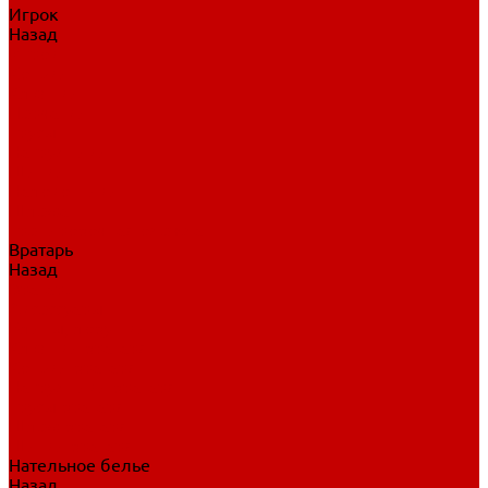
Игрок
Назад
Игрок
Коньки
Клюшки
Перчатки
Трусы
Нагрудники
Щитки
Налокотники
Шлема
Тренировочная одежда
Вратарь
Назад
Вратарь
Аксессуары
Блины, ловушки
Клюшки вратаря
Коньки вратаря
Нагрудники вратаря
Трусы вратаря
Шлем вратаря
Щитки вратаря
Нательное белье
Назад