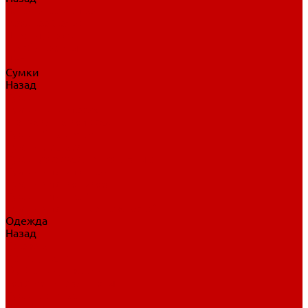
Нательное белье
Верхнее белье
Шорты, брюки
Комбинезоны
Носки
Сумки
Назад
Сумки
Сумки на колесах
Рюкзаки на колесах
Сумки без колес
Сумки вратаря
Сумки/рюкзаки спортивные
Сумки для клюшек
Сумки для коньков
Сумки для шайб
Сумки для принадлежностей
Одежда
Назад
Одежда
Кепки, шапки
Футболки, джерси
Толстовки, свитшоты
Сумки, рюкзаки
Шарфы