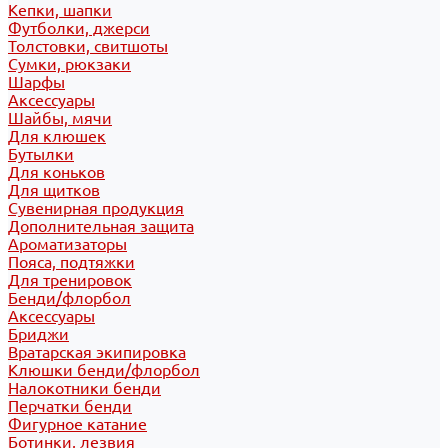
Кепки, шапки
Футболки, джерси
Толстовки, свитшоты
Сумки, рюкзаки
Шарфы
Аксессуары
Шайбы, мячи
Для клюшек
Бутылки
Для коньков
Для щитков
Сувенирная продукция
Дополнительная защита
Ароматизаторы
Пояса, подтяжки
Для тренировок
Бенди/флорбол
Аксессуары
Бриджи
Вратарская экипировка
Клюшки бенди/флорбол
Налокотники бенди
Перчатки бенди
Фигурное катание
Ботинки, лезвия