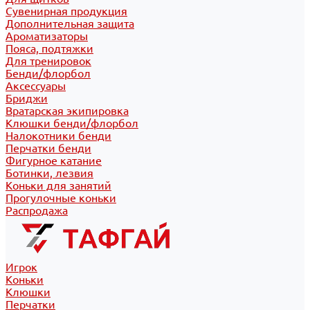
Сувенирная продукция
Дополнительная защита
Ароматизаторы
Пояса, подтяжки
Для тренировок
Бенди/флорбол
Аксессуары
Бриджи
Вратарская экипировка
Клюшки бенди/флорбол
Налокотники бенди
Перчатки бенди
Фигурное катание
Ботинки, лезвия
Коньки для занятий
Прогулочные коньки
Распродажа
Игрок
Коньки
Клюшки
Перчатки