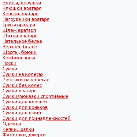
Блины, ловушки
Клюшки вратаря
Коньки вратаря
Нагрудники вратаря
Трусы вратаря
Шлем вратаря
Щитки вратаря
Нательное белье
Верхнее белье
Шорты, брюки
Комбинезоны
Носки
Сумки
Сумки на колесах
Рюкзаки на колесах
Сумки без колес
Сумки вратаря
Сумки/рюкзаки спортивные
Сумки для клюшек
Сумки для коньков
Сумки для шайб
Сумки для принадлежностей
Одежда
Кепки, шапки
Футболки, джерси