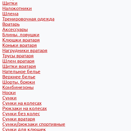
Щитки
Налокотники
Шлема
Тренировочная одежда
Вратарь
Аксессуары
Блины, ловушки
Клюшки вратаря
Коньки вратаря
Нагрудники вратаря
Трусы вратаря
Шлем вратаря
Щитки вратаря
Нательное белье
Верхнее белье
Шорты, брюки
Комбинезоны
Носки
Сумки
Сумки на колесах
Рюкзаки на колесах
Сумки без колес
Сумки вратаря
Сумки/рюкзаки спортивные
Сумки для клюшек