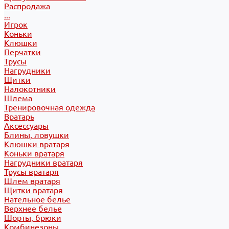
Распродажа
...
Игрок
Коньки
Клюшки
Перчатки
Трусы
Нагрудники
Щитки
Налокотники
Шлема
Тренировочная одежда
Вратарь
Аксессуары
Блины, ловушки
Клюшки вратаря
Коньки вратаря
Нагрудники вратаря
Трусы вратаря
Шлем вратаря
Щитки вратаря
Нательное белье
Верхнее белье
Шорты, брюки
Комбинезоны