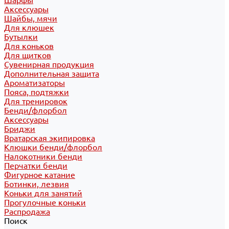
Шарфы
Аксессуары
Шайбы, мячи
Для клюшек
Бутылки
Для коньков
Для щитков
Сувенирная продукция
Дополнительная защита
Ароматизаторы
Пояса, подтяжки
Для тренировок
Бенди/флорбол
Аксессуары
Бриджи
Вратарская экипировка
Клюшки бенди/флорбол
Налокотники бенди
Перчатки бенди
Фигурное катание
Ботинки, лезвия
Коньки для занятий
Прогулочные коньки
Распродажа
Поиск