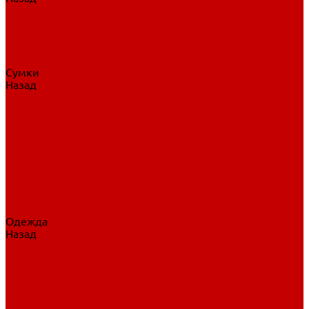
Нательное белье
Верхнее белье
Шорты, брюки
Комбинезоны
Носки
Сумки
Назад
Сумки
Сумки на колесах
Рюкзаки на колесах
Сумки без колес
Сумки вратаря
Сумки/рюкзаки спортивные
Сумки для клюшек
Сумки для коньков
Сумки для шайб
Сумки для принадлежностей
Одежда
Назад
Одежда
Кепки, шапки
Футболки, джерси
Толстовки, свитшоты
Сумки, рюкзаки
Шарфы