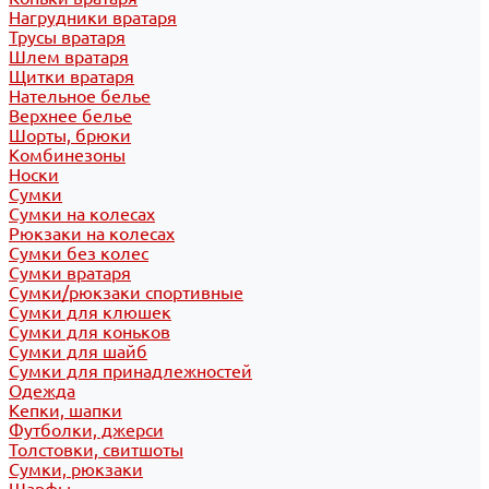
Нагрудники вратаря
Трусы вратаря
Шлем вратаря
Щитки вратаря
Нательное белье
Верхнее белье
Шорты, брюки
Комбинезоны
Носки
Сумки
Сумки на колесах
Рюкзаки на колесах
Сумки без колес
Сумки вратаря
Сумки/рюкзаки спортивные
Сумки для клюшек
Сумки для коньков
Сумки для шайб
Сумки для принадлежностей
Одежда
Кепки, шапки
Футболки, джерси
Толстовки, свитшоты
Сумки, рюкзаки