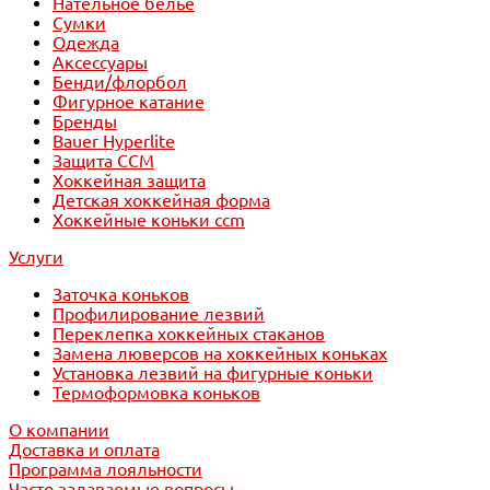
Нательное белье
Сумки
Одежда
Аксессуары
Бенди/флорбол
Фигурное катание
Бренды
Bauer Hyperlite
Защита CCM
Хоккейная защита
Детская хоккейная форма
Хоккейные коньки ccm
Услуги
Заточка коньков
Профилирование лезвий
Переклепка хоккейных стаканов
Замена люверсов на хоккейных коньках
Установка лезвий на фигурные коньки
Термоформовка коньков
О компании
Доставка и оплата
Программа лояльности
Часто задаваемые вопросы