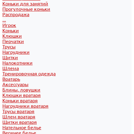
Коньки для занятий
Прогулочные коньки
Распродажа
...
Игрок
Коньки
Клюшки
Перчатки
Трусы
Нагрудники
Щитки
Налокотники
Шлема
Тренировочная одежда
Вратарь
Аксессуары
Блины, ловушки
Клюшки вратаря
Коньки вратаря
Нагрудники вратаря
Трусы вратаря
Шлем вратаря
Щитки вратаря
Нательное белье
Верхнее белье