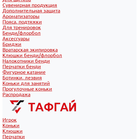
Сувенирная продукция
Дополнительная защита
Ароматизаторы
Пояса, подтяжки
Для тренировок
Бенди/флорбол
Аксессуары
Бриджи
Вратарская экипировка
Клюшки бенди/флорбол
Налокотники бенди
Перчатки бенди
Фигурное катание
Ботинки, лезвия
Коньки для занятий
Прогулочные коньки
Распродажа
Игрок
Коньки
Клюшки
Перчатки