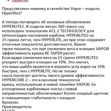
Представляем новинку в семействе Vapor – модель
Hyperlite2!
А теперь поговорим об основных обновлениях
HYPERLITE2. В модели весом 360 грамм мы
используем технологию ACL 2 TECHNOLOGY для
оптимизации наслоения карбона. HYPERLITE2 на
25 грамм легче, чем HYPERLITE, но при этом сохраняет
отличные показатели долговечности. Важно
также помнить, что при снижении веса в клюшке VAPOR
эффективность крюка XE TAPER растет.
Благодаря снижению веса на 25 грамм HYPERLITE2
ускоряет выстрел клюшки на 10%. Это значит,
что ваша шайба окажется в верхнем углу ворот на 10%
быстрее, чем с HYPERLITE. Но не только
масса помогает достичь такого уровня эффективности.
HYPERCORE 2 – это ключевая технология
крюка, используемая в новой линейке VAPOR. Ее
утолщенные карбоновые мосты с новой
направленностью обеспечивают более мощный щелчок
и повышенную стабильность с каждым
броском.
Производитель
BAUER