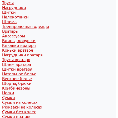
Трусы
Нагрудники
Щитки
Налокотники
Шлема
Тренировочная одежда
Вратарь
Аксессуары
Блины, ловушки
Клюшки вратаря
Коньки вратаря
Нагрудники вратаря
Трусы вратаря
Шлем вратаря
Щитки вратаря
Нательное белье
Верхнее белье
Шорты, брюки
Комбинезоны
Носки
Сумки
Сумки на колесах
Рюкзаки на колесах
Сумки без колес
Сумки вратаря