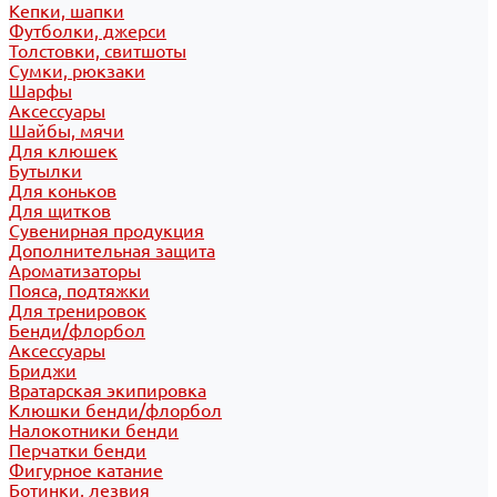
Кепки, шапки
Футболки, джерси
Толстовки, свитшоты
Сумки, рюкзаки
Шарфы
Аксессуары
Шайбы, мячи
Для клюшек
Бутылки
Для коньков
Для щитков
Сувенирная продукция
Дополнительная защита
Ароматизаторы
Пояса, подтяжки
Для тренировок
Бенди/флорбол
Аксессуары
Бриджи
Вратарская экипировка
Клюшки бенди/флорбол
Налокотники бенди
Перчатки бенди
Фигурное катание
Ботинки, лезвия