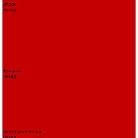
Игрок
Назад
Игрок
Коньки
Клюшки
Перчатки
Трусы
Нагрудники
Щитки
Налокотники
Шлема
Тренировочная одежда
Вратарь
Назад
Вратарь
Аксессуары
Блины, ловушки
Клюшки вратаря
Коньки вратаря
Нагрудники вратаря
Трусы вратаря
Шлем вратаря
Щитки вратаря
Нательное белье
Назад