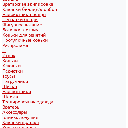
Вратарская экипировка
Клюшки бенди/флорбол
Налокотники бенди
Перчатки бенди
Фигурное катание
Ботинки, лезвия
Коньки для занятий
Прогулочные коньки
Распродажа
...
Игрок
Коньки
Клюшки
Перчатки
Трусы
Нагрудники
Щитки
Налокотники
Шлема
Тренировочная одежда
Вратарь
Аксессуары
Блины, ловушки
Клюшки вратаря
Коньки вратаря