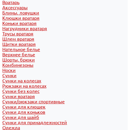
Вратарь
Аксессуары
Блины, ловушки
Клюшки вратаря
Коньки вратаря
Нагрудники вратаря
Трусы вратаря
Шлем вратаря
Щитки вратаря
Нательное белье
Верхнее белье
Шорты, брюки
Комбинезоны
Носки
Сумки
Сумки на колесах
Рюкзаки на колесах
Сумки без колес
Сумки вратаря
Сумки/рюкзаки спортивные
Сумки для клюшек
Сумки для коньков
Сумки для шайб
Сумки для принадлежностей
Одежда