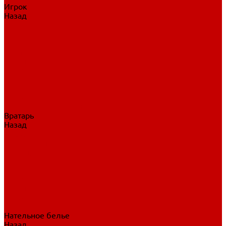
Игрок
Назад
Игрок
Коньки
Клюшки
Перчатки
Трусы
Нагрудники
Щитки
Налокотники
Шлема
Тренировочная одежда
Вратарь
Назад
Вратарь
Аксессуары
Блины, ловушки
Клюшки вратаря
Коньки вратаря
Нагрудники вратаря
Трусы вратаря
Шлем вратаря
Щитки вратаря
Нательное белье
Назад