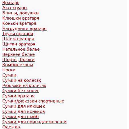
Вратарь
Аксессуары
Блины, ловушки
Клюшки вратаря
Коньки вратаря
Нагрудники вратаря
Трусы вратаря
Шлем вратаря
Щитки вратаря
Нательное белье
Верхнее белье
Шорты, брюки
Комбинезоны
Носки
Сумки
Сумки на колесах
Рюкзаки на колесах
Сумки без колес
Сумки вратаря
Сумки/рюкзаки спортивные
Сумки для клюшек
Сумки для коньков
Сумки для шайб
Сумки для принадлежностей
Одежда