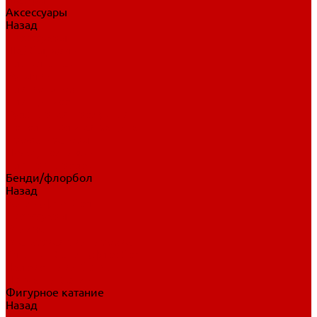
Аксессуары
Назад
Аксессуары
Шайбы, мячи
Для клюшек
Бутылки
Для коньков
Для щитков
Сувенирная продукция
Дополнительная защита
Ароматизаторы
Пояса, подтяжки
Для тренировок
Бенди/флорбол
Назад
Бенди/флорбол
Аксессуары
Бриджи
Вратарская экипировка
Клюшки бенди/флорбол
Налокотники бенди
Перчатки бенди
Фигурное катание
Назад