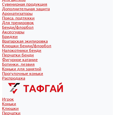
Сувенирная продукция
Дополнительная защита
Ароматизаторы
Пояса, подтяжки
Для тренировок
Бенди/флорбол
Аксессуары
Бриджи
Вратарская экипировка
Клюшки бенди/флорбол
Налокотники бенди
Перчатки бенди
Фигурное катание
Ботинки, лезвия
Коньки для занятий
Прогулочные коньки
Распродажа
Игрок
Коньки
Клюшки
Перчатки