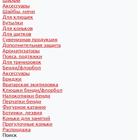
Шарфы
Аксессуары
Шайбы, мячи
Для клюшек
Бутылки
Для коньков
Для щитков
Сувенирная продукция
Дополнительная защита
Ароматизаторы
Пояса, подтяжки
Для тренировок
Бенди/флорбол
Аксессуары
Бриджи
Вратарская экипировка
Клюшки бенди/флорбол
Налокотники бенди
Перчатки бенди
Фигурное катание
Ботинки, лезвия
Коньки для занятий
Прогулочные коньки
Распродажа
Поиск