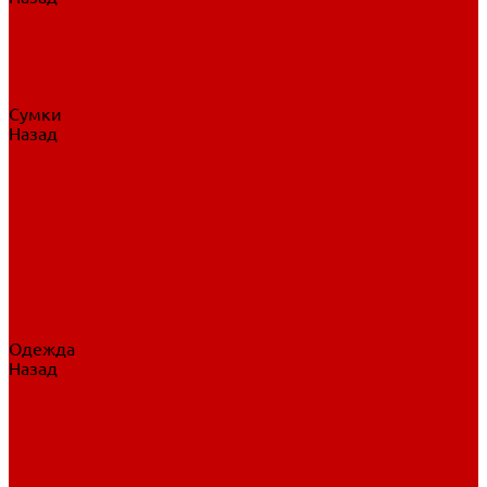
Нательное белье
Верхнее белье
Шорты, брюки
Комбинезоны
Носки
Сумки
Назад
Сумки
Сумки на колесах
Рюкзаки на колесах
Сумки без колес
Сумки вратаря
Сумки/рюкзаки спортивные
Сумки для клюшек
Сумки для коньков
Сумки для шайб
Сумки для принадлежностей
Одежда
Назад
Одежда
Кепки, шапки
Футболки, джерси
Толстовки, свитшоты
Сумки, рюкзаки
Шарфы