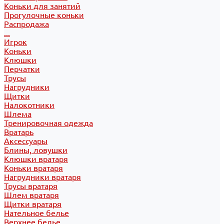
Коньки для занятий
Прогулочные коньки
Распродажа
...
Игрок
Коньки
Клюшки
Перчатки
Трусы
Нагрудники
Щитки
Налокотники
Шлема
Тренировочная одежда
Вратарь
Аксессуары
Блины, ловушки
Клюшки вратаря
Коньки вратаря
Нагрудники вратаря
Трусы вратаря
Шлем вратаря
Щитки вратаря
Нательное белье
Верхнее белье