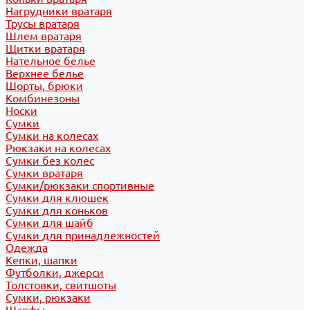
Нагрудники вратаря
Трусы вратаря
Шлем вратаря
Щитки вратаря
Нательное белье
Верхнее белье
Шорты, брюки
Комбинезоны
Носки
Сумки
Сумки на колесах
Рюкзаки на колесах
Сумки без колес
Сумки вратаря
Сумки/рюкзаки спортивные
Сумки для клюшек
Сумки для коньков
Сумки для шайб
Сумки для принадлежностей
Одежда
Кепки, шапки
Футболки, джерси
Толстовки, свитшоты
Сумки, рюкзаки