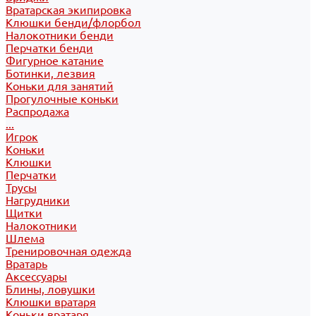
Вратарская экипировка
Клюшки бенди/флорбол
Налокотники бенди
Перчатки бенди
Фигурное катание
Ботинки, лезвия
Коньки для занятий
Прогулочные коньки
Распродажа
...
Игрок
Коньки
Клюшки
Перчатки
Трусы
Нагрудники
Щитки
Налокотники
Шлема
Тренировочная одежда
Вратарь
Аксессуары
Блины, ловушки
Клюшки вратаря
Коньки вратаря