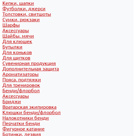
Кепки, шапки
Футболки, джерси
Толстовки, свитшоты
Сумки, рюкзаки
Шарфы
Аксессуары
Шайбы, мячи
Для клюшек
Бутылки
Для коньков
Для щитков
Сувенирная продукция
Дополнительная защита
Ароматизаторы
Пояса, подтяжки
Для тренировок
Бенди/флорбол
Аксессуары
Бриджи
Вратарская экипировка
Клюшки бенди/флорбол
Налокотники бенди
Перчатки бенди
Фигурное катание
Ботинки, лезвия