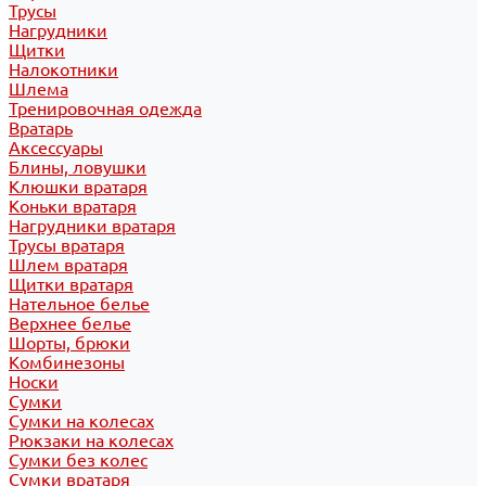
Трусы
Нагрудники
Щитки
Налокотники
Шлема
Тренировочная одежда
Вратарь
Аксессуары
Блины, ловушки
Клюшки вратаря
Коньки вратаря
Нагрудники вратаря
Трусы вратаря
Шлем вратаря
Щитки вратаря
Нательное белье
Верхнее белье
Шорты, брюки
Комбинезоны
Носки
Сумки
Сумки на колесах
Рюкзаки на колесах
Сумки без колес
Сумки вратаря