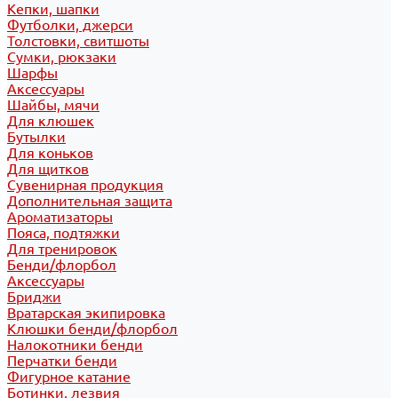
Кепки, шапки
Футболки, джерси
Толстовки, свитшоты
Сумки, рюкзаки
Шарфы
Аксессуары
Шайбы, мячи
Для клюшек
Бутылки
Для коньков
Для щитков
Сувенирная продукция
Дополнительная защита
Ароматизаторы
Пояса, подтяжки
Для тренировок
Бенди/флорбол
Аксессуары
Бриджи
Вратарская экипировка
Клюшки бенди/флорбол
Налокотники бенди
Перчатки бенди
Фигурное катание
Ботинки, лезвия