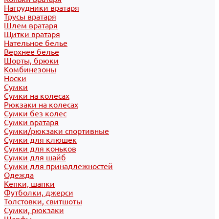
Нагрудники вратаря
Трусы вратаря
Шлем вратаря
Щитки вратаря
Нательное белье
Верхнее белье
Шорты, брюки
Комбинезоны
Носки
Сумки
Сумки на колесах
Рюкзаки на колесах
Сумки без колес
Сумки вратаря
Сумки/рюкзаки спортивные
Сумки для клюшек
Сумки для коньков
Сумки для шайб
Сумки для принадлежностей
Одежда
Кепки, шапки
Футболки, джерси
Толстовки, свитшоты
Сумки, рюкзаки