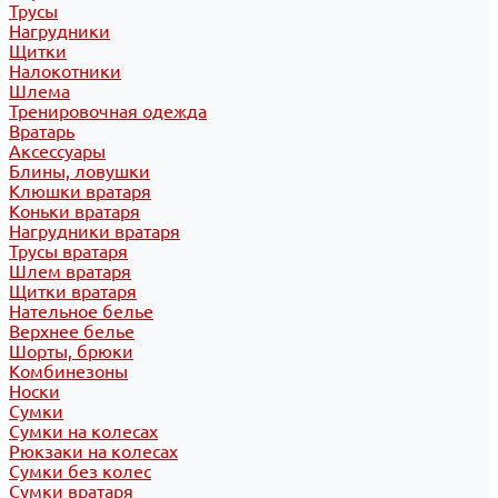
Трусы
Нагрудники
Щитки
Налокотники
Шлема
Тренировочная одежда
Вратарь
Аксессуары
Блины, ловушки
Клюшки вратаря
Коньки вратаря
Нагрудники вратаря
Трусы вратаря
Шлем вратаря
Щитки вратаря
Нательное белье
Верхнее белье
Шорты, брюки
Комбинезоны
Носки
Сумки
Сумки на колесах
Рюкзаки на колесах
Сумки без колес
Сумки вратаря