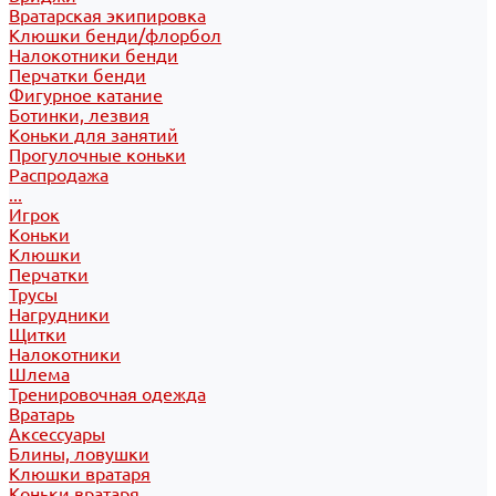
Вратарская экипировка
Клюшки бенди/флорбол
Налокотники бенди
Перчатки бенди
Фигурное катание
Ботинки, лезвия
Коньки для занятий
Прогулочные коньки
Распродажа
...
Игрок
Коньки
Клюшки
Перчатки
Трусы
Нагрудники
Щитки
Налокотники
Шлема
Тренировочная одежда
Вратарь
Аксессуары
Блины, ловушки
Клюшки вратаря
Коньки вратаря