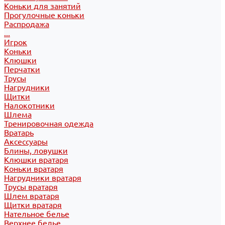
Коньки для занятий
Прогулочные коньки
Распродажа
...
Игрок
Коньки
Клюшки
Перчатки
Трусы
Нагрудники
Щитки
Налокотники
Шлема
Тренировочная одежда
Вратарь
Аксессуары
Блины, ловушки
Клюшки вратаря
Коньки вратаря
Нагрудники вратаря
Трусы вратаря
Шлем вратаря
Щитки вратаря
Нательное белье
Верхнее белье