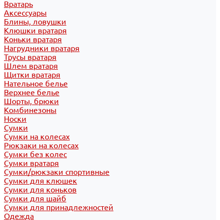
Вратарь
Аксессуары
Блины, ловушки
Клюшки вратаря
Коньки вратаря
Нагрудники вратаря
Трусы вратаря
Шлем вратаря
Щитки вратаря
Нательное белье
Верхнее белье
Шорты, брюки
Комбинезоны
Носки
Сумки
Сумки на колесах
Рюкзаки на колесах
Сумки без колес
Сумки вратаря
Сумки/рюкзаки спортивные
Сумки для клюшек
Сумки для коньков
Сумки для шайб
Сумки для принадлежностей
Одежда