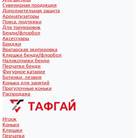
Сувенирная продукция
Дополнительная защита
Ароматизаторы
Пояса, подтяжки
Для тренировок
Бенди/флорбол
Аксессуары
Бриджи
Вратарская экипировка
Клюшки бенди/флорбол
Налокотники бенди
Перчатки бенди
Фигурное катание
Ботинки, лезвия
Коньки для занятий
Прогулочные коньки
Распродажа
Игрок
Коньки
Клюшки
Перчатки