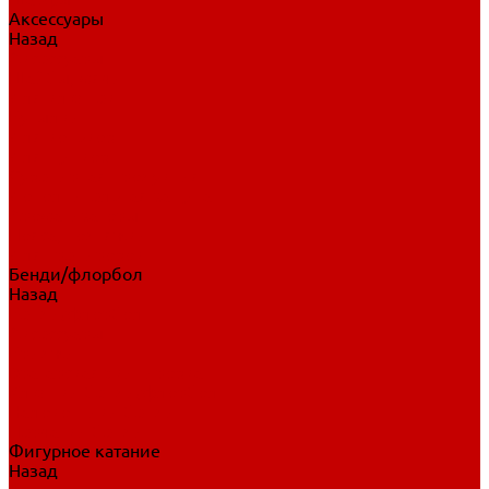
Аксессуары
Назад
Аксессуары
Шайбы, мячи
Для клюшек
Бутылки
Для коньков
Для щитков
Сувенирная продукция
Дополнительная защита
Ароматизаторы
Пояса, подтяжки
Для тренировок
Бенди/флорбол
Назад
Бенди/флорбол
Аксессуары
Бриджи
Вратарская экипировка
Клюшки бенди/флорбол
Налокотники бенди
Перчатки бенди
Фигурное катание
Назад