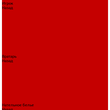
Игрок
Назад
Игрок
Коньки
Клюшки
Перчатки
Трусы
Нагрудники
Щитки
Налокотники
Шлема
Тренировочная одежда
Вратарь
Назад
Вратарь
Аксессуары
Блины, ловушки
Клюшки вратаря
Коньки вратаря
Нагрудники вратаря
Трусы вратаря
Шлем вратаря
Щитки вратаря
Нательное белье
Назад