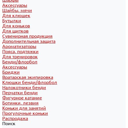
Шарфы
Аксессуары
Шайбы, мячи
Для клюшек
Бутылки
Для коньков
Для щитков
Сувенирная продукция
Дополнительная защита
Ароматизаторы
Пояса, подтяжки
Для тренировок
Бенди/флорбол
Аксессуары
Бриджи
Вратарская экипировка
Клюшки бенди/флорбол
Налокотники бенди
Перчатки бенди
Фигурное катание
Ботинки, лезвия
Коньки для занятий
Прогулочные коньки
Распродажа
Поиск