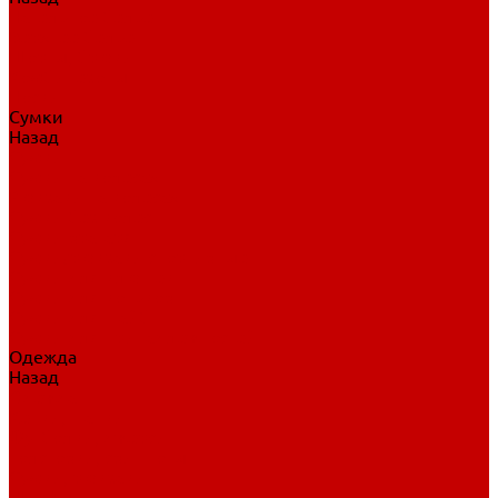
Нательное белье
Верхнее белье
Шорты, брюки
Комбинезоны
Носки
Сумки
Назад
Сумки
Сумки на колесах
Рюкзаки на колесах
Сумки без колес
Сумки вратаря
Сумки/рюкзаки спортивные
Сумки для клюшек
Сумки для коньков
Сумки для шайб
Сумки для принадлежностей
Одежда
Назад
Одежда
Кепки, шапки
Футболки, джерси
Толстовки, свитшоты
Сумки, рюкзаки
Шарфы