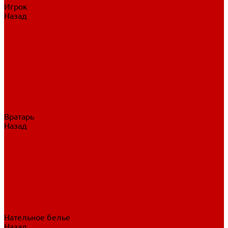
Игрок
Назад
Игрок
Коньки
Клюшки
Перчатки
Трусы
Нагрудники
Щитки
Налокотники
Шлема
Тренировочная одежда
Вратарь
Назад
Вратарь
Аксессуары
Блины, ловушки
Клюшки вратаря
Коньки вратаря
Нагрудники вратаря
Трусы вратаря
Шлем вратаря
Щитки вратаря
Нательное белье
Назад