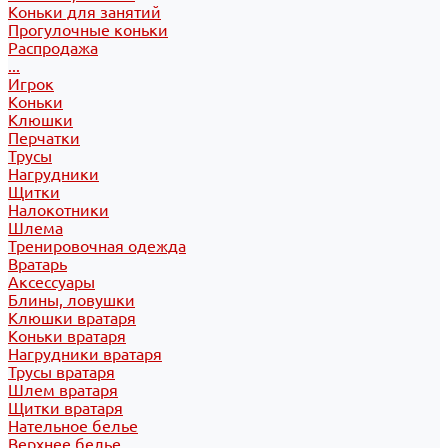
Коньки для занятий
Прогулочные коньки
Распродажа
...
Игрок
Коньки
Клюшки
Перчатки
Трусы
Нагрудники
Щитки
Налокотники
Шлема
Тренировочная одежда
Вратарь
Аксессуары
Блины, ловушки
Клюшки вратаря
Коньки вратаря
Нагрудники вратаря
Трусы вратаря
Шлем вратаря
Щитки вратаря
Нательное белье
Верхнее белье