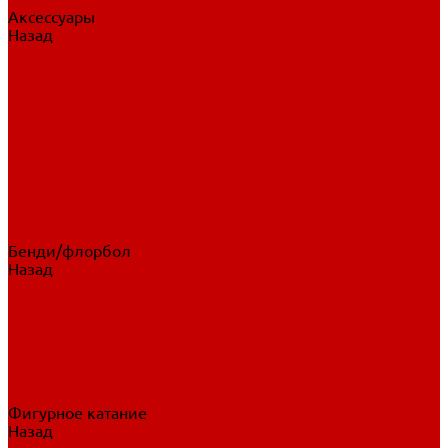
Аксессуары
Назад
Аксессуары
Шайбы, мячи
Для клюшек
Бутылки
Для коньков
Для щитков
Сувенирная продукция
Дополнительная защита
Ароматизаторы
Пояса, подтяжки
Для тренировок
Бенди/флорбол
Назад
Бенди/флорбол
Аксессуары
Бриджи
Вратарская экипировка
Клюшки бенди/флорбол
Налокотники бенди
Перчатки бенди
Фигурное катание
Назад