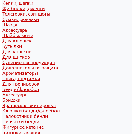
Кепки, шапки
Футболки, джерси
Толстовки, свитшоты
Сумки, рюкзаки
Шарфы
Аксессуары
Шайбы, мячи
Для клюшек
Бутылки
Для коньков
Для щитков
Сувенирная продукция
Дополнительная защита
Ароматизаторы
Пояса, подтяжки
Для тренировок
Бенди/флорбол
Аксессуары
Бриджи
Вратарская экипировка
Клюшки бенди/флорбол
Налокотники бенди
Перчатки бенди
Фигурное катание
Ботинки, лезвия