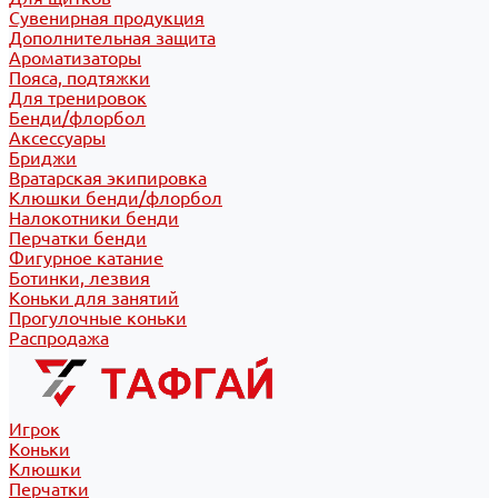
Сувенирная продукция
Дополнительная защита
Ароматизаторы
Пояса, подтяжки
Для тренировок
Бенди/флорбол
Аксессуары
Бриджи
Вратарская экипировка
Клюшки бенди/флорбол
Налокотники бенди
Перчатки бенди
Фигурное катание
Ботинки, лезвия
Коньки для занятий
Прогулочные коньки
Распродажа
Игрок
Коньки
Клюшки
Перчатки