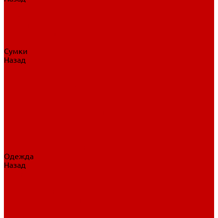
Нательное белье
Верхнее белье
Шорты, брюки
Комбинезоны
Носки
Сумки
Назад
Сумки
Сумки на колесах
Рюкзаки на колесах
Сумки без колес
Сумки вратаря
Сумки/рюкзаки спортивные
Сумки для клюшек
Сумки для коньков
Сумки для шайб
Сумки для принадлежностей
Одежда
Назад
Одежда
Кепки, шапки
Футболки, джерси
Толстовки, свитшоты
Сумки, рюкзаки
Шарфы