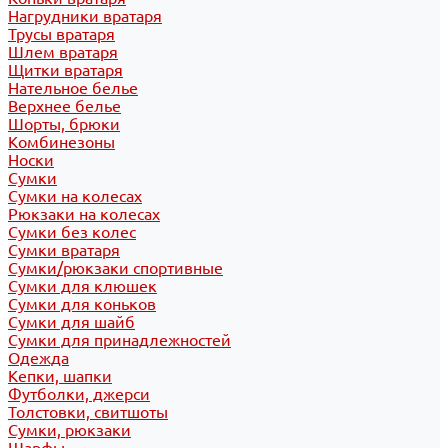
Нагрудники вратаря
Трусы вратаря
Шлем вратаря
Щитки вратаря
Нательное белье
Верхнее белье
Шорты, брюки
Комбинезоны
Носки
Сумки
Сумки на колесах
Рюкзаки на колесах
Сумки без колес
Сумки вратаря
Сумки/рюкзаки спортивные
Сумки для клюшек
Сумки для коньков
Сумки для шайб
Сумки для принадлежностей
Одежда
Кепки, шапки
Футболки, джерси
Толстовки, свитшоты
Сумки, рюкзаки