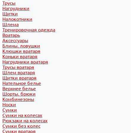
Трусы
Нагрудники
Щитки
Налокотники
Шлема
Тренировочная одежда
Вратарь
Аксессуары
Блины, ловушки
Клюшки вратаря
Коньки вратаря
Нагрудники вратаря
Трусы вратаря
Шлем вратаря
Щитки вратаря
Нательное белье
Верхнее белье
Шорты, брюки
Комбинезоны
Носки
Сумки
Сумки на колесах
Рюкзаки на колесах
Сумки без колес
Сумки вратаря