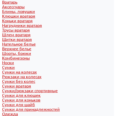
Вратарь
Аксессуары
Блины, ловушки
Клюшки вратаря
Коньки вратаря
Нагрудники вратаря
Трусы вратаря
Шлем вратаря
Щитки вратаря
Нательное белье
Верхнее белье
Шорты, брюки
Комбинезоны
Носки
Сумки
Сумки на колесах
Рюкзаки на колесах
Сумки без колес
Сумки вратаря
Сумки/рюкзаки спортивные
Сумки для клюшек
Сумки для коньков
Сумки для шайб
Сумки для принадлежностей
Одежда