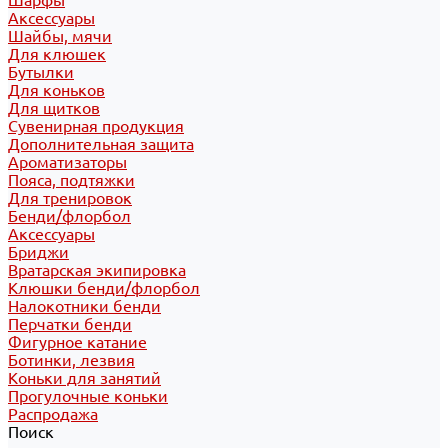
Шарфы
Аксессуары
Шайбы, мячи
Для клюшек
Бутылки
Для коньков
Для щитков
Сувенирная продукция
Дополнительная защита
Ароматизаторы
Пояса, подтяжки
Для тренировок
Бенди/флорбол
Аксессуары
Бриджи
Вратарская экипировка
Клюшки бенди/флорбол
Налокотники бенди
Перчатки бенди
Фигурное катание
Ботинки, лезвия
Коньки для занятий
Прогулочные коньки
Распродажа
Поиск