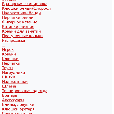
Вратарская экипировка
Клюшки бенди/флорбол
Налокотники бенди
Перчатки бенди
Фигурное катание
Ботинки, лезвия
Коньки для занятий
Прогулочные коньки
Распродажа
...
Игрок
Коньки
Клюшки
Перчатки
Трусы
Нагрудники
Щитки
Налокотники
Шлема
Тренировочная одежда
Вратарь
Аксессуары
Блины, ловушки
Клюшки вратаря
Коньки вратаря