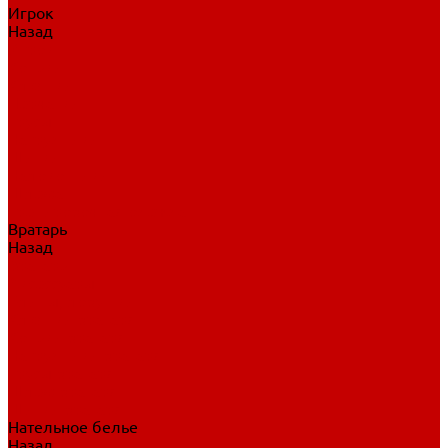
Игрок
Назад
Игрок
Коньки
Клюшки
Перчатки
Трусы
Нагрудники
Щитки
Налокотники
Шлема
Тренировочная одежда
Вратарь
Назад
Вратарь
Аксессуары
Блины, ловушки
Клюшки вратаря
Коньки вратаря
Нагрудники вратаря
Трусы вратаря
Шлем вратаря
Щитки вратаря
Нательное белье
Назад