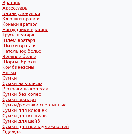
Вратарь
Аксессуары
Блины, ловушки
Клюшки вратаря
Коньки вратаря
Нагрудники вратаря
Трусы вратаря
Шлем вратаря
Щитки вратаря
Нательное белье
Верхнее белье
Шорты, брюки
Комбинезоны
Носки
Сумки
Сумки на колесах
Рюкзаки на колесах
Сумки без колес
Сумки вратаря
Сумки/рюкзаки спортивные
Сумки для клюшек
Сумки для коньков
Сумки для шайб
Сумки для принадлежностей
Одежда