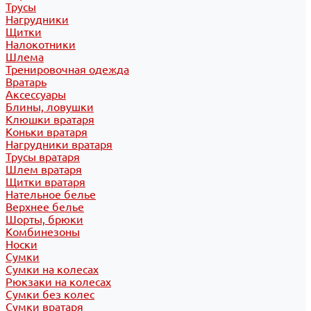
Трусы
Нагрудники
Щитки
Налокотники
Шлема
Тренировочная одежда
Вратарь
Аксессуары
Блины, ловушки
Клюшки вратаря
Коньки вратаря
Нагрудники вратаря
Трусы вратаря
Шлем вратаря
Щитки вратаря
Нательное белье
Верхнее белье
Шорты, брюки
Комбинезоны
Носки
Сумки
Сумки на колесах
Рюкзаки на колесах
Сумки без колес
Сумки вратаря