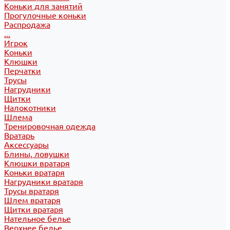
Коньки для занятий
Прогулочные коньки
Распродажа
...
Игрок
Коньки
Клюшки
Перчатки
Трусы
Нагрудники
Щитки
Налокотники
Шлема
Тренировочная одежда
Вратарь
Аксессуары
Блины, ловушки
Клюшки вратаря
Коньки вратаря
Нагрудники вратаря
Трусы вратаря
Шлем вратаря
Щитки вратаря
Нательное белье
Верхнее белье