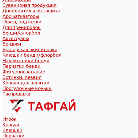
Сувенирная продукция
Дополнительная защита
Ароматизаторы
Пояса, подтяжки
Для тренировок
Бенди/флорбол
Аксессуары
Бриджи
Вратарская экипировка
Клюшки бенди/флорбол
Налокотники бенди
Перчатки бенди
Фигурное катание
Ботинки, лезвия
Коньки для занятий
Прогулочные коньки
Распродажа
Игрок
Коньки
Клюшки
Перчатки