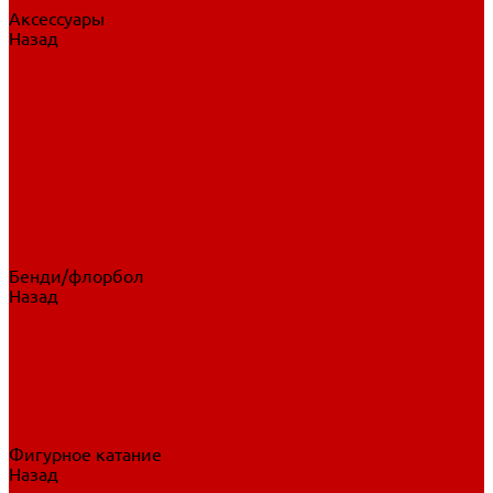
Аксессуары
Назад
Аксессуары
Шайбы, мячи
Для клюшек
Бутылки
Для коньков
Для щитков
Сувенирная продукция
Дополнительная защита
Ароматизаторы
Пояса, подтяжки
Для тренировок
Бенди/флорбол
Назад
Бенди/флорбол
Аксессуары
Бриджи
Вратарская экипировка
Клюшки бенди/флорбол
Налокотники бенди
Перчатки бенди
Фигурное катание
Назад