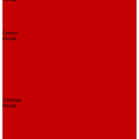
Нательное белье
Верхнее белье
Шорты, брюки
Комбинезоны
Носки
Сумки
Назад
Сумки
Сумки на колесах
Рюкзаки на колесах
Сумки без колес
Сумки вратаря
Сумки/рюкзаки спортивные
Сумки для клюшек
Сумки для коньков
Сумки для шайб
Сумки для принадлежностей
Одежда
Назад
Одежда
Кепки, шапки
Футболки, джерси
Толстовки, свитшоты
Сумки, рюкзаки
Шарфы