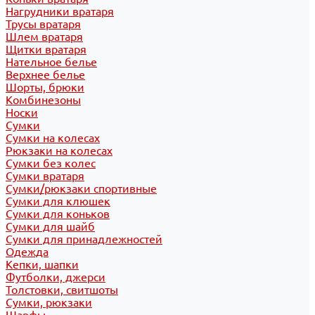
Нагрудники вратаря
Трусы вратаря
Шлем вратаря
Щитки вратаря
Нательное белье
Верхнее белье
Шорты, брюки
Комбинезоны
Носки
Сумки
Сумки на колесах
Рюкзаки на колесах
Сумки без колес
Сумки вратаря
Сумки/рюкзаки спортивные
Сумки для клюшек
Сумки для коньков
Сумки для шайб
Сумки для принадлежностей
Одежда
Кепки, шапки
Футболки, джерси
Толстовки, свитшоты
Сумки, рюкзаки