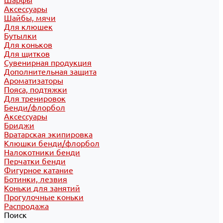
Шарфы
Аксессуары
Шайбы, мячи
Для клюшек
Бутылки
Для коньков
Для щитков
Сувенирная продукция
Дополнительная защита
Ароматизаторы
Пояса, подтяжки
Для тренировок
Бенди/флорбол
Аксессуары
Бриджи
Вратарская экипировка
Клюшки бенди/флорбол
Налокотники бенди
Перчатки бенди
Фигурное катание
Ботинки, лезвия
Коньки для занятий
Прогулочные коньки
Распродажа
Поиск