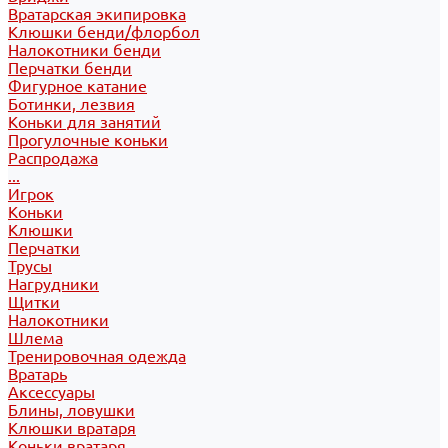
Вратарская экипировка
Клюшки бенди/флорбол
Налокотники бенди
Перчатки бенди
Фигурное катание
Ботинки, лезвия
Коньки для занятий
Прогулочные коньки
Распродажа
...
Игрок
Коньки
Клюшки
Перчатки
Трусы
Нагрудники
Щитки
Налокотники
Шлема
Тренировочная одежда
Вратарь
Аксессуары
Блины, ловушки
Клюшки вратаря
Коньки вратаря