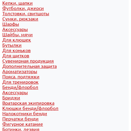
Кепки, шапки
Футболки, джерси
Толстовки, свитшоты
Сумки, рюкзаки
Шарфы
Аксессуары
Шайбы, мячи
Для клюшек
Бутылки
Для коньков
Для щитков
Сувенирная продукция
Дополнительная защита
Ароматизаторы
Пояса, подтяжки
Для тренировок
Бенди/флорбол
Аксессуары
Бриджи
Вратарская экипировка
Клюшки бенди/флорбол
Налокотники бенди
Перчатки бенди
Фигурное катание
Ботинки, лезвия