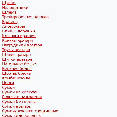
Щитки
Налокотники
Шлема
Тренировочная одежда
Вратарь
Аксессуары
Блины, ловушки
Клюшки вратаря
Коньки вратаря
Нагрудники вратаря
Трусы вратаря
Шлем вратаря
Щитки вратаря
Нательное белье
Верхнее белье
Шорты, брюки
Комбинезоны
Носки
Сумки
Сумки на колесах
Рюкзаки на колесах
Сумки без колес
Сумки вратаря
Сумки/рюкзаки спортивные
Сумки для клюшек