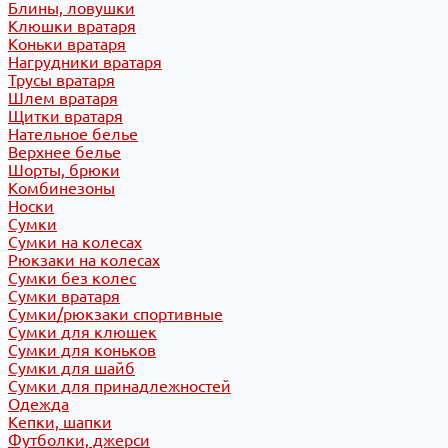
Блины, ловушки
Клюшки вратаря
Коньки вратаря
Нагрудники вратаря
Трусы вратаря
Шлем вратаря
Щитки вратаря
Нательное белье
Верхнее белье
Шорты, брюки
Комбинезоны
Носки
Сумки
Сумки на колесах
Рюкзаки на колесах
Сумки без колес
Сумки вратаря
Сумки/рюкзаки спортивные
Сумки для клюшек
Сумки для коньков
Сумки для шайб
Сумки для принадлежностей
Одежда
Кепки, шапки
Футболки, джерси