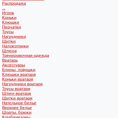
Распродажа
...
Игрок
Коньки
Клюшки
Перчатки
Трусы
Нагрудники
Щитки
Налокотники
Шлема
Тренировочная одежда
Вратарь
Аксессуары
Блины, ловушки
Клюшки вратаря
Коньки вратаря
Нагрудники вратаря
Трусы вратаря
Шлем вратаря
Щитки вратаря
Нательное белье
Верхнее белье
Шорты, брюки
Комбинезоны