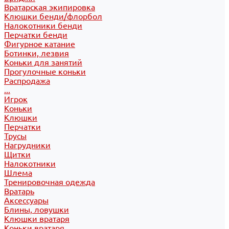
Вратарская экипировка
Клюшки бенди/флорбол
Налокотники бенди
Перчатки бенди
Фигурное катание
Ботинки, лезвия
Коньки для занятий
Прогулочные коньки
Распродажа
...
Игрок
Коньки
Клюшки
Перчатки
Трусы
Нагрудники
Щитки
Налокотники
Шлема
Тренировочная одежда
Вратарь
Аксессуары
Блины, ловушки
Клюшки вратаря
Коньки вратаря