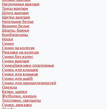
Нагрудники вратаря
Трусы вратаря
Шлем вратаря
Щитки вратаря
Нательное белье
Верхнее белье
Шорты, брюки
Комбинезоны
Носки
Сумки
Сумки на колесах
Рюкзаки на колесах
Сумки без колес
Сумки вратаря
Сумки/рюкзаки спортивные
Сумки для клюшек
Сумки для коньков
Сумки для шайб
Сумки для принадлежностей
Одежда
Кепки, шапки
Футболки, джерси
Толстовки, свитшоты
Сумки, рюкзаки