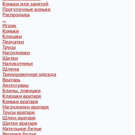
Коньки для занятий
Прогулочные коньки
Распродажа
...
Игрок
Коньки
Клюшки
Перчатки
Трусы
Нагрудники
Щитки
Налокотники
Шлема
Тренировочная одежда
Вратарь
Аксессуары
Блины, ловушки
Клюшки вратаря
Коньки вратаря
Нагрудники вратаря
Трусы вратаря
Шлем вратаря
Щитки вратаря
Нательное белье
Верхнее белье