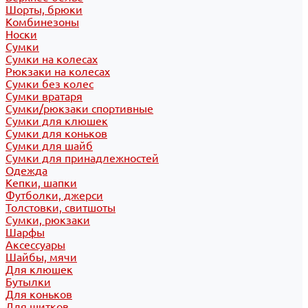
Шорты, брюки
Комбинезоны
Носки
Сумки
Сумки на колесах
Рюкзаки на колесах
Сумки без колес
Сумки вратаря
Сумки/рюкзаки спортивные
Сумки для клюшек
Сумки для коньков
Сумки для шайб
Сумки для принадлежностей
Одежда
Кепки, шапки
Футболки, джерси
Толстовки, свитшоты
Сумки, рюкзаки
Шарфы
Аксессуары
Шайбы, мячи
Для клюшек
Бутылки
Для коньков
Для щитков