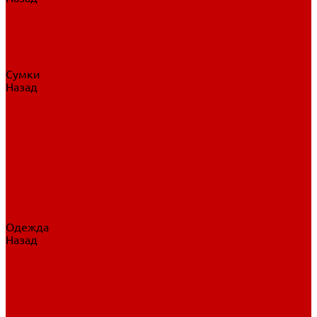
Нательное белье
Верхнее белье
Шорты, брюки
Комбинезоны
Носки
Сумки
Назад
Сумки
Сумки на колесах
Рюкзаки на колесах
Сумки без колес
Сумки вратаря
Сумки/рюкзаки спортивные
Сумки для клюшек
Сумки для коньков
Сумки для шайб
Сумки для принадлежностей
Одежда
Назад
Одежда
Кепки, шапки
Футболки, джерси
Толстовки, свитшоты
Сумки, рюкзаки
Шарфы