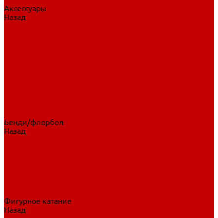
Аксессуары
Назад
Аксессуары
Шайбы, мячи
Для клюшек
Бутылки
Для коньков
Для щитков
Сувенирная продукция
Дополнительная защита
Ароматизаторы
Пояса, подтяжки
Для тренировок
Бенди/флорбол
Назад
Бенди/флорбол
Аксессуары
Бриджи
Вратарская экипировка
Клюшки бенди/флорбол
Налокотники бенди
Перчатки бенди
Фигурное катание
Назад