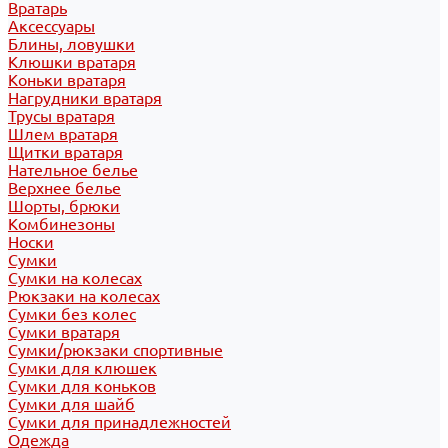
Вратарь
Аксессуары
Блины, ловушки
Клюшки вратаря
Коньки вратаря
Нагрудники вратаря
Трусы вратаря
Шлем вратаря
Щитки вратаря
Нательное белье
Верхнее белье
Шорты, брюки
Комбинезоны
Носки
Сумки
Сумки на колесах
Рюкзаки на колесах
Сумки без колес
Сумки вратаря
Сумки/рюкзаки спортивные
Сумки для клюшек
Сумки для коньков
Сумки для шайб
Сумки для принадлежностей
Одежда