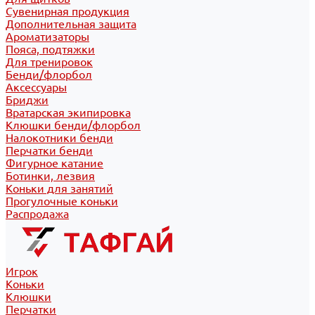
Сувенирная продукция
Дополнительная защита
Ароматизаторы
Пояса, подтяжки
Для тренировок
Бенди/флорбол
Аксессуары
Бриджи
Вратарская экипировка
Клюшки бенди/флорбол
Налокотники бенди
Перчатки бенди
Фигурное катание
Ботинки, лезвия
Коньки для занятий
Прогулочные коньки
Распродажа
Игрок
Коньки
Клюшки
Перчатки