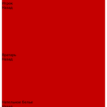
Игрок
Назад
Игрок
Коньки
Клюшки
Перчатки
Трусы
Нагрудники
Щитки
Налокотники
Шлема
Тренировочная одежда
Вратарь
Назад
Вратарь
Аксессуары
Блины, ловушки
Клюшки вратаря
Коньки вратаря
Нагрудники вратаря
Трусы вратаря
Шлем вратаря
Щитки вратаря
Нательное белье
Назад