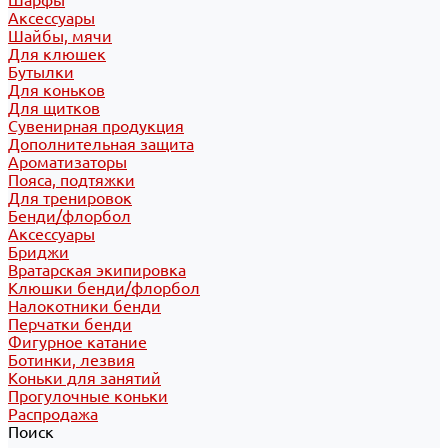
Шарфы
Аксессуары
Шайбы, мячи
Для клюшек
Бутылки
Для коньков
Для щитков
Сувенирная продукция
Дополнительная защита
Ароматизаторы
Пояса, подтяжки
Для тренировок
Бенди/флорбол
Аксессуары
Бриджи
Вратарская экипировка
Клюшки бенди/флорбол
Налокотники бенди
Перчатки бенди
Фигурное катание
Ботинки, лезвия
Коньки для занятий
Прогулочные коньки
Распродажа
Поиск