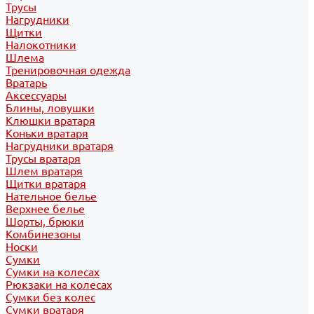
Трусы
Нагрудники
Щитки
Налокотники
Шлема
Тренировочная одежда
Вратарь
Аксессуары
Блины, ловушки
Клюшки вратаря
Коньки вратаря
Нагрудники вратаря
Трусы вратаря
Шлем вратаря
Щитки вратаря
Нательное белье
Верхнее белье
Шорты, брюки
Комбинезоны
Носки
Сумки
Сумки на колесах
Рюкзаки на колесах
Сумки без колес
Сумки вратаря