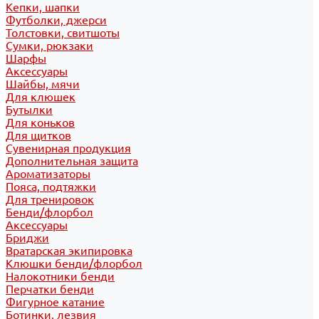
Кепки, шапки
Футболки, джерси
Толстовки, свитшоты
Сумки, рюкзаки
Шарфы
Аксессуары
Шайбы, мячи
Для клюшек
Бутылки
Для коньков
Для щитков
Сувенирная продукция
Дополнительная защита
Ароматизаторы
Пояса, подтяжки
Для тренировок
Бенди/флорбол
Аксессуары
Бриджи
Вратарская экипировка
Клюшки бенди/флорбол
Налокотники бенди
Перчатки бенди
Фигурное катание
Ботинки, лезвия