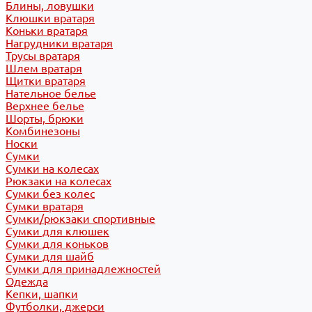
Блины, ловушки
Клюшки вратаря
Коньки вратаря
Нагрудники вратаря
Трусы вратаря
Шлем вратаря
Щитки вратаря
Нательное белье
Верхнее белье
Шорты, брюки
Комбинезоны
Носки
Сумки
Сумки на колесах
Рюкзаки на колесах
Сумки без колес
Сумки вратаря
Сумки/рюкзаки спортивные
Сумки для клюшек
Сумки для коньков
Сумки для шайб
Сумки для принадлежностей
Одежда
Кепки, шапки
Футболки, джерси