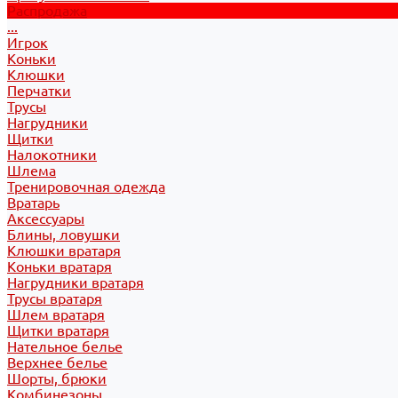
Распродажа
...
Игрок
Коньки
Клюшки
Перчатки
Трусы
Нагрудники
Щитки
Налокотники
Шлема
Тренировочная одежда
Вратарь
Аксессуары
Блины, ловушки
Клюшки вратаря
Коньки вратаря
Нагрудники вратаря
Трусы вратаря
Шлем вратаря
Щитки вратаря
Нательное белье
Верхнее белье
Шорты, брюки
Комбинезоны