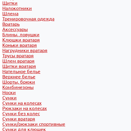
Щитки
Налокотники
Шлема
Тренировочная одежда
Вратарь
Аксессуары
Блины, ловушки
Клюшки вратаря
Коньки вратаря
Нагрудники вратаря
Трусы вратаря
Шлем вратаря
Щитки вратаря
Нательное белье
Верхнее белье
Шорты, брюки
Комбинезоны
Носки
Сумки
Сумки на колесах
Рюкзаки на колесах
Сумки без колес
Сумки вратаря
Сумки/рюкзаки спортивные
Сумки для клюшек