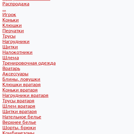
Распродажа
...
Игрок
Коньки
Клюшки
Перчатки
Трусы
Нагрудники
Щитки
Налокотники
Шлема
Тренировочная одежда
Вратарь
Аксессуары
Блины, ловушки
Клюшки вратаря
Коньки вратаря
Нагрудники вратаря
Трусы вратаря
Шлем вратаря
Щитки вратаря
Нательное белье
Верхнее белье
Шорты, брюки
Комбинезоны