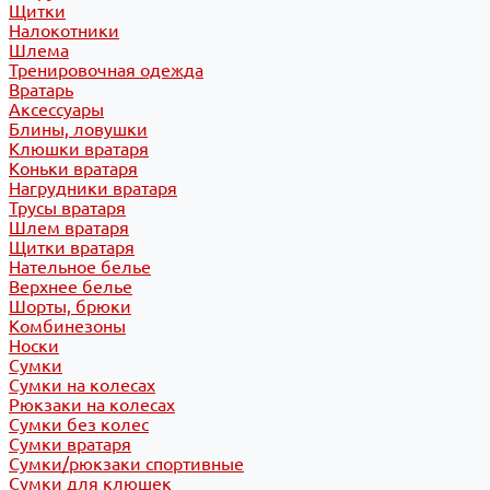
Щитки
Налокотники
Шлема
Тренировочная одежда
Вратарь
Аксессуары
Блины, ловушки
Клюшки вратаря
Коньки вратаря
Нагрудники вратаря
Трусы вратаря
Шлем вратаря
Щитки вратаря
Нательное белье
Верхнее белье
Шорты, брюки
Комбинезоны
Носки
Сумки
Сумки на колесах
Рюкзаки на колесах
Сумки без колес
Сумки вратаря
Сумки/рюкзаки спортивные
Сумки для клюшек