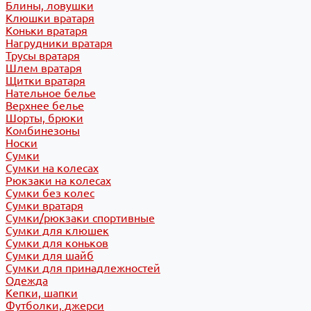
Блины, ловушки
Клюшки вратаря
Коньки вратаря
Нагрудники вратаря
Трусы вратаря
Шлем вратаря
Щитки вратаря
Нательное белье
Верхнее белье
Шорты, брюки
Комбинезоны
Носки
Сумки
Сумки на колесах
Рюкзаки на колесах
Сумки без колес
Сумки вратаря
Сумки/рюкзаки спортивные
Сумки для клюшек
Сумки для коньков
Сумки для шайб
Сумки для принадлежностей
Одежда
Кепки, шапки
Футболки, джерси