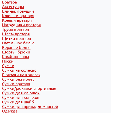
Вратарь
Аксессуары
Блины, ловушки
Клюшки вратаря
Коньки вратаря
Нагрудники вратаря
Трусы вратаря
Шлем вратаря
Щитки вратаря
Нательное белье
Верхнее белье
Шорты, брюки
Комбинезоны
Носки
Сумки
Сумки на колесах
Рюкзаки на колесах
Сумки без колес
Сумки вратаря
Сумки/рюкзаки спортивные
Сумки для клюшек
Сумки для коньков
Сумки для шайб
Сумки для принадлежностей
Одежда