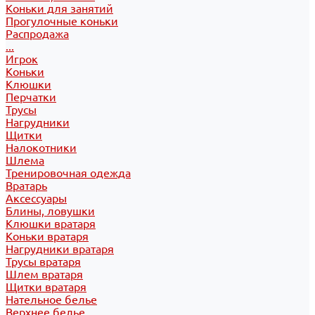
Коньки для занятий
Прогулочные коньки
Распродажа
...
Игрок
Коньки
Клюшки
Перчатки
Трусы
Нагрудники
Щитки
Налокотники
Шлема
Тренировочная одежда
Вратарь
Аксессуары
Блины, ловушки
Клюшки вратаря
Коньки вратаря
Нагрудники вратаря
Трусы вратаря
Шлем вратаря
Щитки вратаря
Нательное белье
Верхнее белье