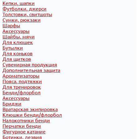
Кепки, шапки
Футболки, джерси
Толстовки, свитшоты
Сумки, рюкзаки
Шарфы
Аксессуары
Шайбы, мячи
Для клюшек
Бутылки
Для коньков
Для щитков
Сувенирная продукция
Дополнительная защита
Ароматизаторы
Пояса, подтяжки
Для тренировок
Бенди/флорбол
Аксессуары
Бриджи
Вратарская экипировка
Клюшки бенди/флорбол
Налокотники бенди
Перчатки бенди
Фигурное катание
Ботинки, лезвия