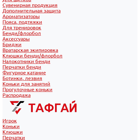
Сувенирная продукция
Дополнительная защита
Ароматизаторы
Пояса, подтяжки
Для тренировок
Бенди/флорбол
Аксессуары
Бриджи
Вратарская экипировка
Клюшки бенди/флорбол
Налокотники бенди
Перчатки бенди
Фигурное катание
Ботинки, лезвия
Коньки для занятий
Прогулочные коньки
Распродажа
Игрок
Коньки
Клюшки
Перчатки