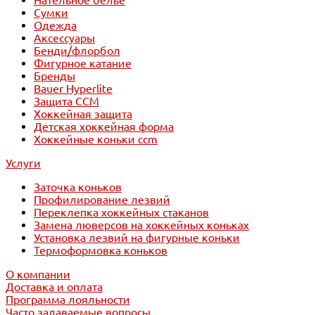
Нательное белье
Сумки
Одежда
Аксессуары
Бенди/флорбол
Фигурное катание
Бренды
Bauer Hyperlite
Защита CCM
Хоккейная защита
Детская хоккейная форма
Хоккейные коньки ccm
Услуги
Заточка коньков
Профилирование лезвий
Переклепка хоккейных стаканов
Замена люверсов на хоккейных коньках
Установка лезвий на фигурные коньки
Термоформовка коньков
О компании
Доставка и оплата
Программа лояльности
Часто задаваемые вопросы