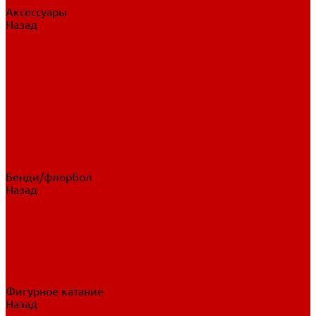
Аксессуары
Назад
Аксессуары
Шайбы, мячи
Для клюшек
Бутылки
Для коньков
Для щитков
Сувенирная продукция
Дополнительная защита
Ароматизаторы
Пояса, подтяжки
Для тренировок
Бенди/флорбол
Назад
Бенди/флорбол
Аксессуары
Бриджи
Вратарская экипировка
Клюшки бенди/флорбол
Налокотники бенди
Перчатки бенди
Фигурное катание
Назад