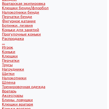
Вратарская экипировка
Клюшки бенди/флорбол
Налокотники бенди
Перчатки бенди
Фигурное катание
Ботинки, лезвия
Коньки для занятий
Прогулочные коньки
Распродажа
...
Игрок
Коньки
Клюшки
Перчатки
Трусы
Нагрудники
Щитки
Налокотники
Шлема
Тренировочная одежда
Вратарь
Аксессуары
Блины, ловушки
Клюшки вратаря
Коньки вратаря