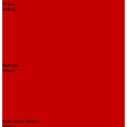
Игрок
Назад
Игрок
Коньки
Клюшки
Перчатки
Трусы
Нагрудники
Щитки
Налокотники
Шлема
Тренировочная одежда
Вратарь
Назад
Вратарь
Аксессуары
Блины, ловушки
Клюшки вратаря
Коньки вратаря
Нагрудники вратаря
Трусы вратаря
Шлем вратаря
Щитки вратаря
Нательное белье
Назад