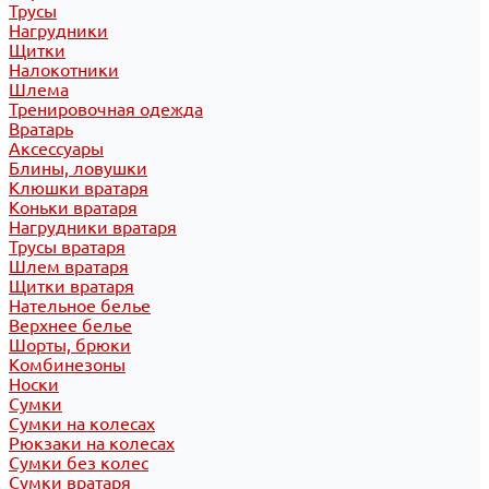
Трусы
Нагрудники
Щитки
Налокотники
Шлема
Тренировочная одежда
Вратарь
Аксессуары
Блины, ловушки
Клюшки вратаря
Коньки вратаря
Нагрудники вратаря
Трусы вратаря
Шлем вратаря
Щитки вратаря
Нательное белье
Верхнее белье
Шорты, брюки
Комбинезоны
Носки
Сумки
Сумки на колесах
Рюкзаки на колесах
Сумки без колес
Сумки вратаря