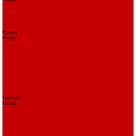
Нательное белье
Верхнее белье
Шорты, брюки
Комбинезоны
Носки
Сумки
Назад
Сумки
Сумки на колесах
Рюкзаки на колесах
Сумки без колес
Сумки вратаря
Сумки/рюкзаки спортивные
Сумки для клюшек
Сумки для коньков
Сумки для шайб
Сумки для принадлежностей
Одежда
Назад
Одежда
Кепки, шапки
Футболки, джерси
Толстовки, свитшоты
Сумки, рюкзаки
Шарфы