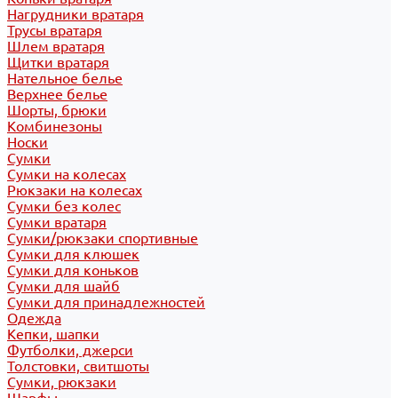
Нагрудники вратаря
Трусы вратаря
Шлем вратаря
Щитки вратаря
Нательное белье
Верхнее белье
Шорты, брюки
Комбинезоны
Носки
Сумки
Сумки на колесах
Рюкзаки на колесах
Сумки без колес
Сумки вратаря
Сумки/рюкзаки спортивные
Сумки для клюшек
Сумки для коньков
Сумки для шайб
Сумки для принадлежностей
Одежда
Кепки, шапки
Футболки, джерси
Толстовки, свитшоты
Сумки, рюкзаки