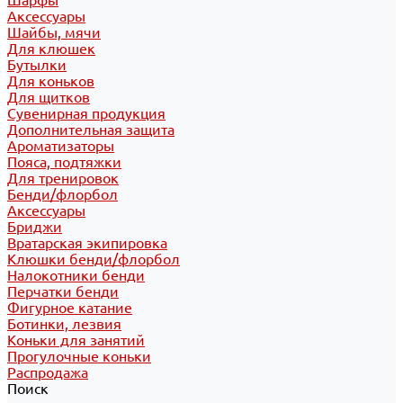
Шарфы
Аксессуары
Шайбы, мячи
Для клюшек
Бутылки
Для коньков
Для щитков
Сувенирная продукция
Дополнительная защита
Ароматизаторы
Пояса, подтяжки
Для тренировок
Бенди/флорбол
Аксессуары
Бриджи
Вратарская экипировка
Клюшки бенди/флорбол
Налокотники бенди
Перчатки бенди
Фигурное катание
Ботинки, лезвия
Коньки для занятий
Прогулочные коньки
Распродажа
Поиск