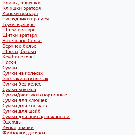
Блины, ловушки
Клюшки вратаря
Коньки вратаря
Нагрудники вратаря
Трусы вратаря
Шлем вратаря
Щитки вратаря
Нательное белье
Верхнее белье
Шорты, брюки
Комбинезоны
Носки
Сумки
Сумки на колесах
Рюкзаки на колесах
Сумки без колес
Сумки вратаря
Сумки/рюкзаки спортивные
Сумки для клюшек
Сумки для коньков
Сумки для шайб
Сумки для принадлежностей
Одежда
Кепки, шапки
Футболки, джерси