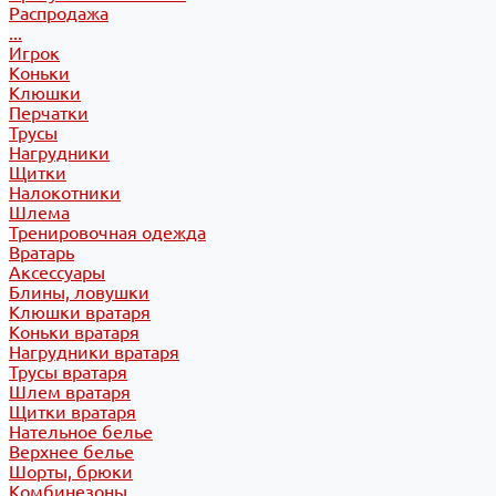
Распродажа
...
Игрок
Коньки
Клюшки
Перчатки
Трусы
Нагрудники
Щитки
Налокотники
Шлема
Тренировочная одежда
Вратарь
Аксессуары
Блины, ловушки
Клюшки вратаря
Коньки вратаря
Нагрудники вратаря
Трусы вратаря
Шлем вратаря
Щитки вратаря
Нательное белье
Верхнее белье
Шорты, брюки
Комбинезоны