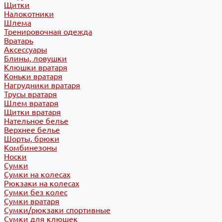
Щитки
Налокотники
Шлема
Тренировочная одежда
Вратарь
Аксессуары
Блины, ловушки
Клюшки вратаря
Коньки вратаря
Нагрудники вратаря
Трусы вратаря
Шлем вратаря
Щитки вратаря
Нательное белье
Верхнее белье
Шорты, брюки
Комбинезоны
Носки
Сумки
Сумки на колесах
Рюкзаки на колесах
Сумки без колес
Сумки вратаря
Сумки/рюкзаки спортивные
Сумки для клюшек