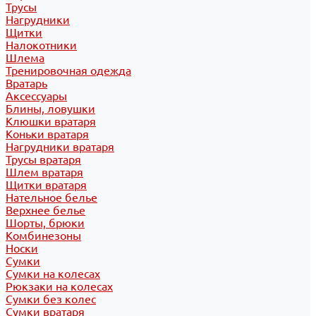
Трусы
Нагрудники
Щитки
Налокотники
Шлема
Тренировочная одежда
Вратарь
Аксессуары
Блины, ловушки
Клюшки вратаря
Коньки вратаря
Нагрудники вратаря
Трусы вратаря
Шлем вратаря
Щитки вратаря
Нательное белье
Верхнее белье
Шорты, брюки
Комбинезоны
Носки
Сумки
Сумки на колесах
Рюкзаки на колесах
Сумки без колес
Сумки вратаря