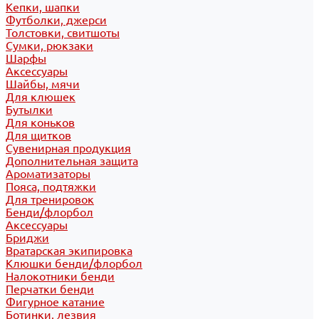
Кепки, шапки
Футболки, джерси
Толстовки, свитшоты
Сумки, рюкзаки
Шарфы
Аксессуары
Шайбы, мячи
Для клюшек
Бутылки
Для коньков
Для щитков
Сувенирная продукция
Дополнительная защита
Ароматизаторы
Пояса, подтяжки
Для тренировок
Бенди/флорбол
Аксессуары
Бриджи
Вратарская экипировка
Клюшки бенди/флорбол
Налокотники бенди
Перчатки бенди
Фигурное катание
Ботинки, лезвия