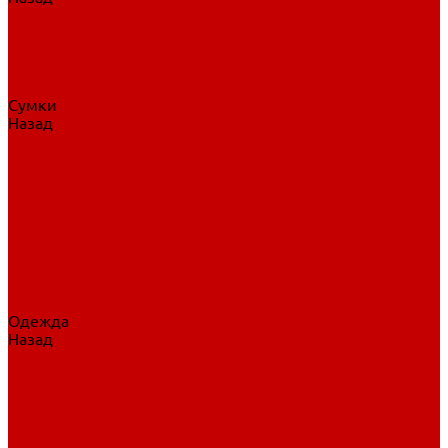
Нательное белье
Верхнее белье
Шорты, брюки
Комбинезоны
Носки
Сумки
Назад
Сумки
Сумки на колесах
Рюкзаки на колесах
Сумки без колес
Сумки вратаря
Сумки/рюкзаки спортивные
Сумки для клюшек
Сумки для коньков
Сумки для шайб
Сумки для принадлежностей
Одежда
Назад
Одежда
Кепки, шапки
Футболки, джерси
Толстовки, свитшоты
Сумки, рюкзаки
Шарфы