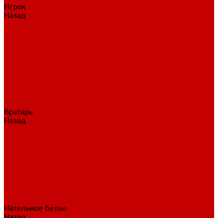
Игрок
Назад
Игрок
Коньки
Клюшки
Перчатки
Трусы
Нагрудники
Щитки
Налокотники
Шлема
Тренировочная одежда
Вратарь
Назад
Вратарь
Аксессуары
Блины, ловушки
Клюшки вратаря
Коньки вратаря
Нагрудники вратаря
Трусы вратаря
Шлем вратаря
Щитки вратаря
Нательное белье
Назад