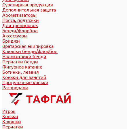
Сувенирная продукция
Дополнительная защита
Ароматизаторы
Пояса, подтяжки
Для тренировок
Бенди/флорбол
Аксессуары
Бриджи
Вратарская экипировка
Клюшки бенди/флорбол
Налокотники бенди
Перчатки бенди
Фигурное катание
Ботинки, лезвия
Коньки для занятий
Прогулочные коньки
Распродажа
Игрок
Коньки
Клюшки
Перчатки