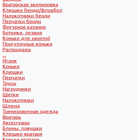
Вратарская экипировка
Клюшки бенди/флорбол
Налокотники бенди
Перчатки бенди
Фигурное катание
Ботинки, лезвия
Коньки для занятий
Прогулочные коньки
Распродажа
...
Игрок
Коньки
Клюшки
Перчатки
Трусы
Нагрудники
Щитки
Налокотники
Шлема
Тренировочная одежда
Вратарь
Аксессуары
Блины, ловушки
Клюшки вратаря
Коньки вратаря