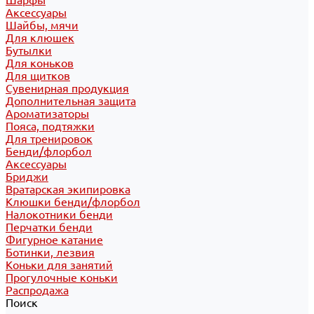
Шарфы
Аксессуары
Шайбы, мячи
Для клюшек
Бутылки
Для коньков
Для щитков
Сувенирная продукция
Дополнительная защита
Ароматизаторы
Пояса, подтяжки
Для тренировок
Бенди/флорбол
Аксессуары
Бриджи
Вратарская экипировка
Клюшки бенди/флорбол
Налокотники бенди
Перчатки бенди
Фигурное катание
Ботинки, лезвия
Коньки для занятий
Прогулочные коньки
Распродажа
Поиск