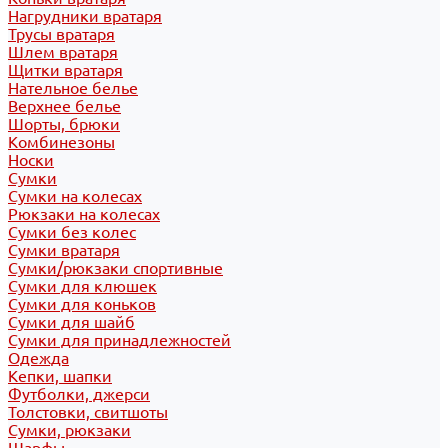
Нагрудники вратаря
Трусы вратаря
Шлем вратаря
Щитки вратаря
Нательное белье
Верхнее белье
Шорты, брюки
Комбинезоны
Носки
Сумки
Сумки на колесах
Рюкзаки на колесах
Сумки без колес
Сумки вратаря
Сумки/рюкзаки спортивные
Сумки для клюшек
Сумки для коньков
Сумки для шайб
Сумки для принадлежностей
Одежда
Кепки, шапки
Футболки, джерси
Толстовки, свитшоты
Сумки, рюкзаки