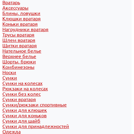
Вратарь
Аксессуары
Блины, ловушки
Клюшки вратаря
Коньки вратаря
Нагрудники вратаря
Трусы вратаря
Шлем вратаря
Щитки вратаря
Нательное белье
Верхнее белье
Шорты, брюки
Комбинезоны
Носки
Сумки
Сумки на колесах
Рюкзаки на колесах
Сумки без колес
Сумки вратаря
Сумки/рюкзаки спортивные
Сумки для клюшек
Сумки для коньков
Сумки для шайб
Сумки для принадлежностей
Одежда