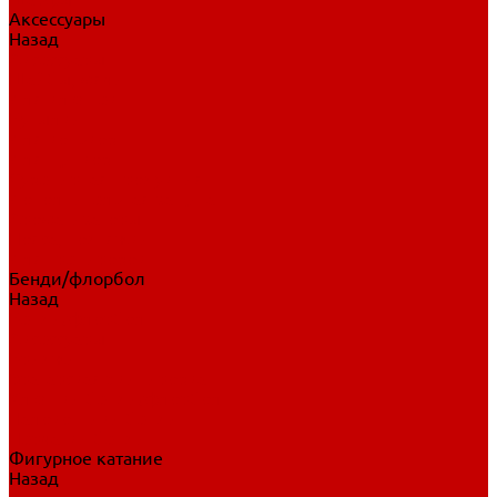
Аксессуары
Назад
Аксессуары
Шайбы, мячи
Для клюшек
Бутылки
Для коньков
Для щитков
Сувенирная продукция
Дополнительная защита
Ароматизаторы
Пояса, подтяжки
Для тренировок
Бенди/флорбол
Назад
Бенди/флорбол
Аксессуары
Бриджи
Вратарская экипировка
Клюшки бенди/флорбол
Налокотники бенди
Перчатки бенди
Фигурное катание
Назад