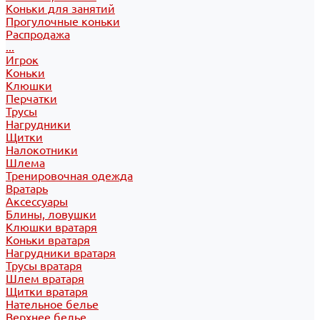
Коньки для занятий
Прогулочные коньки
Распродажа
...
Игрок
Коньки
Клюшки
Перчатки
Трусы
Нагрудники
Щитки
Налокотники
Шлема
Тренировочная одежда
Вратарь
Аксессуары
Блины, ловушки
Клюшки вратаря
Коньки вратаря
Нагрудники вратаря
Трусы вратаря
Шлем вратаря
Щитки вратаря
Нательное белье
Верхнее белье