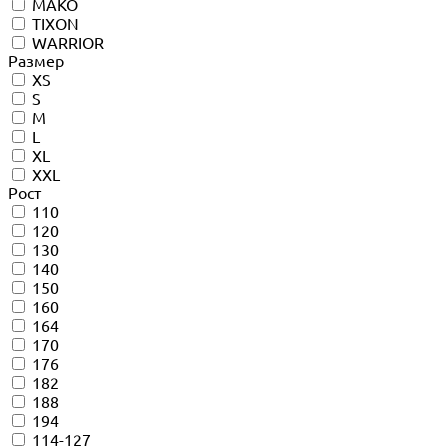
MAKO
TIXON
WARRIOR
Размер
XS
S
M
L
XL
XXL
Рост
110
120
130
140
150
160
164
170
176
182
188
194
114-127