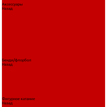
Аксессуары
Назад
Аксессуары
Шайбы, мячи
Для клюшек
Бутылки
Для коньков
Для щитков
Сувенирная продукция
Дополнительная защита
Ароматизаторы
Пояса, подтяжки
Для тренировок
Бенди/флорбол
Назад
Бенди/флорбол
Аксессуары
Бриджи
Вратарская экипировка
Клюшки бенди/флорбол
Налокотники бенди
Перчатки бенди
Фигурное катание
Назад