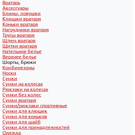
Вратарь
Аксессуары
Блины, ловушки
Клюшки вратаря
Коньки вратаря
Нагрудники вратаря
Трусы вратаря
Шлем вратаря
Щитки вратаря
Нательное белье
Верхнее белье
Шорты, брюки
Комбинезоны
Носки
Сумки
Сумки на колесах
Рюкзаки на колесах
Сумки без колес
Сумки вратаря
Сумки/рюкзаки спортивные
Сумки для клюшек
Сумки для коньков
Сумки для шайб
Сумки для принадлежностей
Одежда