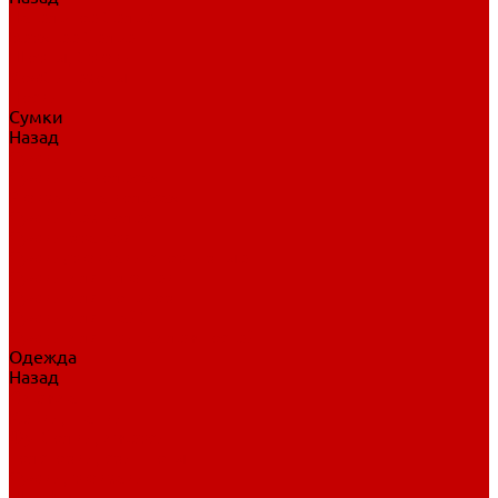
Нательное белье
Верхнее белье
Шорты, брюки
Комбинезоны
Носки
Сумки
Назад
Сумки
Сумки на колесах
Рюкзаки на колесах
Сумки без колес
Сумки вратаря
Сумки/рюкзаки спортивные
Сумки для клюшек
Сумки для коньков
Сумки для шайб
Сумки для принадлежностей
Одежда
Назад
Одежда
Кепки, шапки
Футболки, джерси
Толстовки, свитшоты
Сумки, рюкзаки
Шарфы