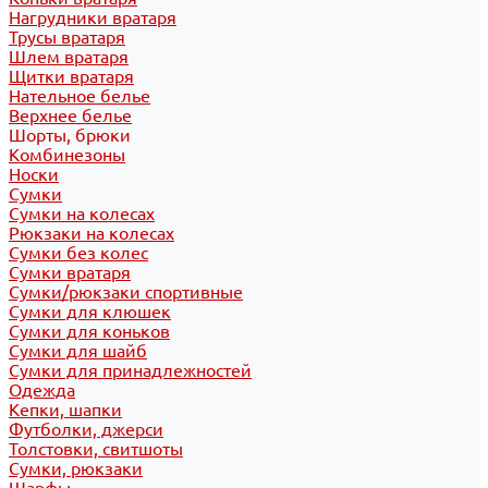
Нагрудники вратаря
Трусы вратаря
Шлем вратаря
Щитки вратаря
Нательное белье
Верхнее белье
Шорты, брюки
Комбинезоны
Носки
Сумки
Сумки на колесах
Рюкзаки на колесах
Сумки без колес
Сумки вратаря
Сумки/рюкзаки спортивные
Сумки для клюшек
Сумки для коньков
Сумки для шайб
Сумки для принадлежностей
Одежда
Кепки, шапки
Футболки, джерси
Толстовки, свитшоты
Сумки, рюкзаки