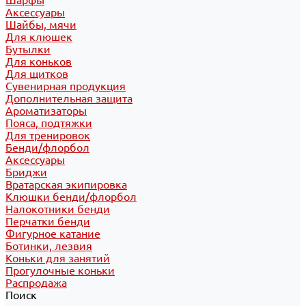
Шарфы
Аксессуары
Шайбы, мячи
Для клюшек
Бутылки
Для коньков
Для щитков
Сувенирная продукция
Дополнительная защита
Ароматизаторы
Пояса, подтяжки
Для тренировок
Бенди/флорбол
Аксессуары
Бриджи
Вратарская экипировка
Клюшки бенди/флорбол
Налокотники бенди
Перчатки бенди
Фигурное катание
Ботинки, лезвия
Коньки для занятий
Прогулочные коньки
Распродажа
Поиск