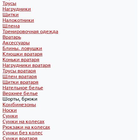
Трусы
Нагрудники
Щитки
Налокотники
Шлема
Тренировочная одежда
Вратарь
Аксессуары
Блины, ловушки
Клюшки вратаря
Коньки вратаря
Нагрудники вратаря
Трусы вратаря
Шлем вратаря
Щитки вратаря
Нательное белье
Верхнее белье
Шорты, брюки
Комбинезоны
Носки
Сумки
Сумки на колесах
Рюкзаки на колесах
Сумки без колес
Сумки вратаря