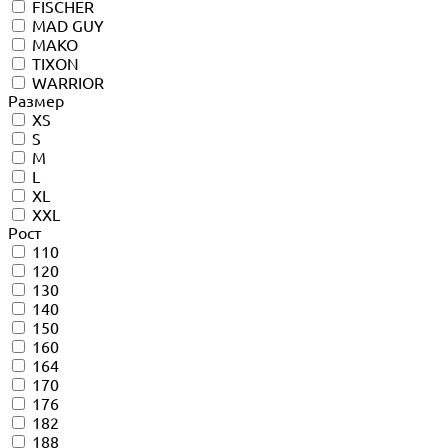
FISCHER
MAD GUY
MAKO
TIXON
WARRIOR
Размер
XS
S
M
L
XL
XXL
Рост
110
120
130
140
150
160
164
170
176
182
188