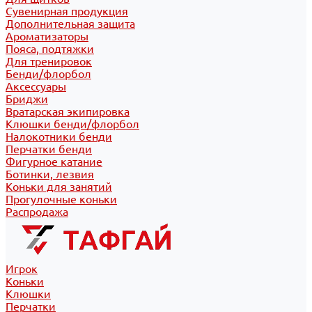
Сувенирная продукция
Дополнительная защита
Ароматизаторы
Пояса, подтяжки
Для тренировок
Бенди/флорбол
Аксессуары
Бриджи
Вратарская экипировка
Клюшки бенди/флорбол
Налокотники бенди
Перчатки бенди
Фигурное катание
Ботинки, лезвия
Коньки для занятий
Прогулочные коньки
Распродажа
Игрок
Коньки
Клюшки
Перчатки