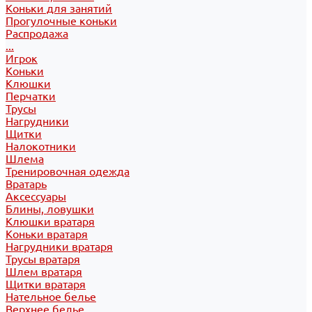
Коньки для занятий
Прогулочные коньки
Распродажа
...
Игрок
Коньки
Клюшки
Перчатки
Трусы
Нагрудники
Щитки
Налокотники
Шлема
Тренировочная одежда
Вратарь
Аксессуары
Блины, ловушки
Клюшки вратаря
Коньки вратаря
Нагрудники вратаря
Трусы вратаря
Шлем вратаря
Щитки вратаря
Нательное белье
Верхнее белье