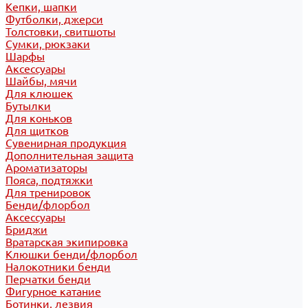
Кепки, шапки
Футболки, джерси
Толстовки, свитшоты
Сумки, рюкзаки
Шарфы
Аксессуары
Шайбы, мячи
Для клюшек
Бутылки
Для коньков
Для щитков
Сувенирная продукция
Дополнительная защита
Ароматизаторы
Пояса, подтяжки
Для тренировок
Бенди/флорбол
Аксессуары
Бриджи
Вратарская экипировка
Клюшки бенди/флорбол
Налокотники бенди
Перчатки бенди
Фигурное катание
Ботинки, лезвия