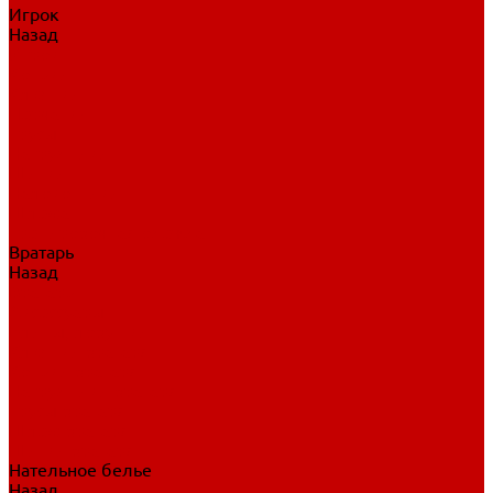
Игрок
Назад
Игрок
Коньки
Клюшки
Перчатки
Трусы
Нагрудники
Щитки
Налокотники
Шлема
Тренировочная одежда
Вратарь
Назад
Вратарь
Аксессуары
Блины, ловушки
Клюшки вратаря
Коньки вратаря
Нагрудники вратаря
Трусы вратаря
Шлем вратаря
Щитки вратаря
Нательное белье
Назад