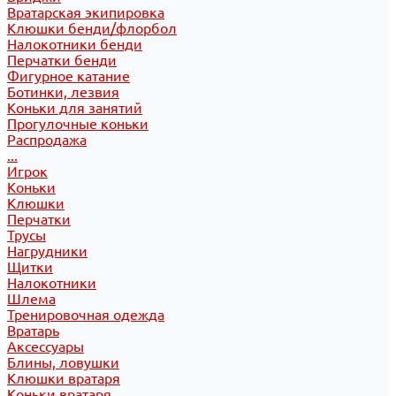
Вратарская экипировка
Клюшки бенди/флорбол
Налокотники бенди
Перчатки бенди
Фигурное катание
Ботинки, лезвия
Коньки для занятий
Прогулочные коньки
Распродажа
...
Игрок
Коньки
Клюшки
Перчатки
Трусы
Нагрудники
Щитки
Налокотники
Шлема
Тренировочная одежда
Вратарь
Аксессуары
Блины, ловушки
Клюшки вратаря
Коньки вратаря