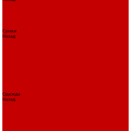
Нательное белье
Верхнее белье
Шорты, брюки
Комбинезоны
Носки
Сумки
Назад
Сумки
Сумки на колесах
Рюкзаки на колесах
Сумки без колес
Сумки вратаря
Сумки/рюкзаки спортивные
Сумки для клюшек
Сумки для коньков
Сумки для шайб
Сумки для принадлежностей
Одежда
Назад
Одежда
Кепки, шапки
Футболки, джерси
Толстовки, свитшоты
Сумки, рюкзаки
Шарфы