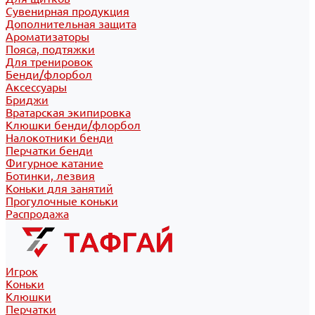
Сувенирная продукция
Дополнительная защита
Ароматизаторы
Пояса, подтяжки
Для тренировок
Бенди/флорбол
Аксессуары
Бриджи
Вратарская экипировка
Клюшки бенди/флорбол
Налокотники бенди
Перчатки бенди
Фигурное катание
Ботинки, лезвия
Коньки для занятий
Прогулочные коньки
Распродажа
Игрок
Коньки
Клюшки
Перчатки