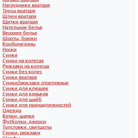
Нагрудники вратаря
Трусы вратаря
Шлем вратаря
Щитки вратаря
Нательное белье
Верхнее белье
Шорты, брюки
Комбинезоны
Носки
Сумки
Сумки на колесах
Рюкзаки на колесах
Сумки без колес
Сумки вратаря
Сумки/рюкзаки спортивные
Сумки для клюшек
Сумки для коньков
Сумки для шайб
Сумки для принадлежностей
Одежда
Кепки, шапки
Футболки, джерси
Толстовки, свитшоты
Сумки, рюкзаки