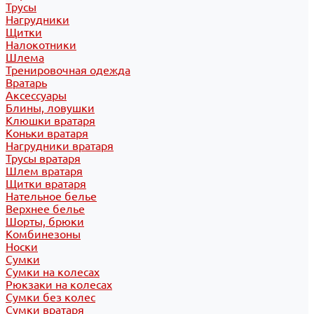
Трусы
Нагрудники
Щитки
Налокотники
Шлема
Тренировочная одежда
Вратарь
Аксессуары
Блины, ловушки
Клюшки вратаря
Коньки вратаря
Нагрудники вратаря
Трусы вратаря
Шлем вратаря
Щитки вратаря
Нательное белье
Верхнее белье
Шорты, брюки
Комбинезоны
Носки
Сумки
Сумки на колесах
Рюкзаки на колесах
Сумки без колес
Сумки вратаря