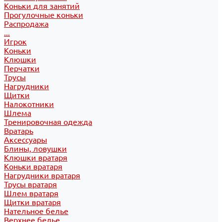
Коньки для занятий
Прогулочные коньки
Распродажа
...
Игрок
Коньки
Клюшки
Перчатки
Трусы
Нагрудники
Щитки
Налокотники
Шлема
Тренировочная одежда
Вратарь
Аксессуары
Блины, ловушки
Клюшки вратаря
Коньки вратаря
Нагрудники вратаря
Трусы вратаря
Шлем вратаря
Щитки вратаря
Нательное белье
Верхнее белье