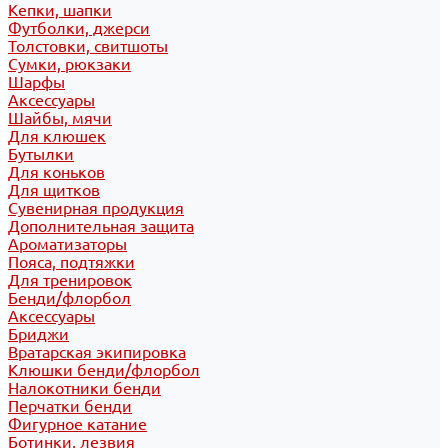
Кепки, шапки
Футболки, джерси
Толстовки, свитшоты
Сумки, рюкзаки
Шарфы
Аксессуары
Шайбы, мячи
Для клюшек
Бутылки
Для коньков
Для щитков
Сувенирная продукция
Дополнительная защита
Ароматизаторы
Пояса, подтяжки
Для тренировок
Бенди/флорбол
Аксессуары
Бриджи
Вратарская экипировка
Клюшки бенди/флорбол
Налокотники бенди
Перчатки бенди
Фигурное катание
Ботинки, лезвия