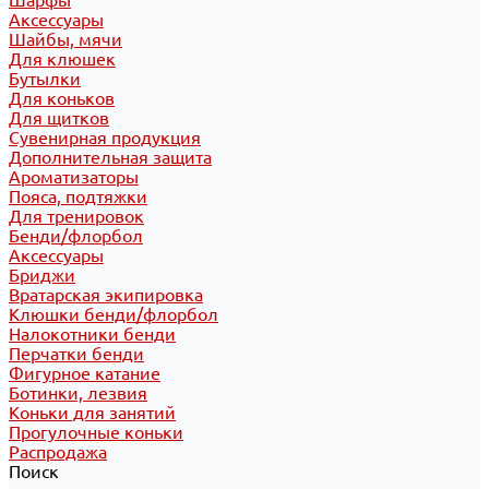
Шарфы
Аксессуары
Шайбы, мячи
Для клюшек
Бутылки
Для коньков
Для щитков
Сувенирная продукция
Дополнительная защита
Ароматизаторы
Пояса, подтяжки
Для тренировок
Бенди/флорбол
Аксессуары
Бриджи
Вратарская экипировка
Клюшки бенди/флорбол
Налокотники бенди
Перчатки бенди
Фигурное катание
Ботинки, лезвия
Коньки для занятий
Прогулочные коньки
Распродажа
Поиск