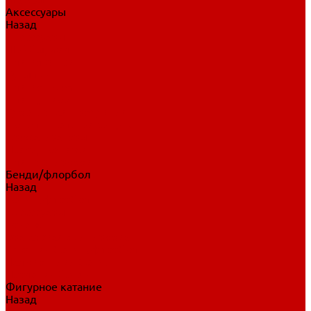
Аксессуары
Назад
Аксессуары
Шайбы, мячи
Для клюшек
Бутылки
Для коньков
Для щитков
Сувенирная продукция
Дополнительная защита
Ароматизаторы
Пояса, подтяжки
Для тренировок
Бенди/флорбол
Назад
Бенди/флорбол
Аксессуары
Бриджи
Вратарская экипировка
Клюшки бенди/флорбол
Налокотники бенди
Перчатки бенди
Фигурное катание
Назад