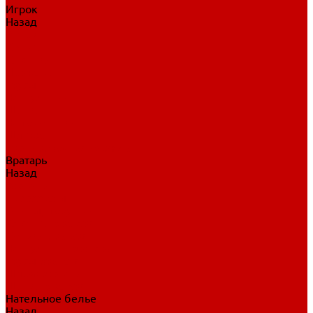
Игрок
Назад
Игрок
Коньки
Клюшки
Перчатки
Трусы
Нагрудники
Щитки
Налокотники
Шлема
Тренировочная одежда
Вратарь
Назад
Вратарь
Аксессуары
Блины, ловушки
Клюшки вратаря
Коньки вратаря
Нагрудники вратаря
Трусы вратаря
Шлем вратаря
Щитки вратаря
Нательное белье
Назад