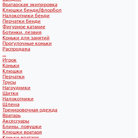
Вратарская экипировка
Клюшки бенди/флорбол
Налокотники бенди
Перчатки бенди
Фигурное катание
Ботинки, лезвия
Коньки для занятий
Прогулочные коньки
Распродажа
...
Игрок
Коньки
Клюшки
Перчатки
Трусы
Нагрудники
Щитки
Налокотники
Шлема
Тренировочная одежда
Вратарь
Аксессуары
Блины, ловушки
Клюшки вратаря
Коньки вратаря