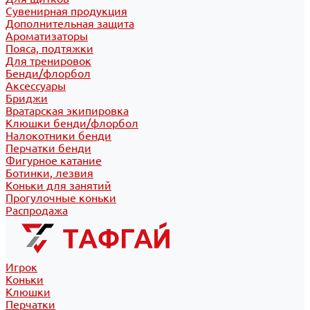
Сувенирная продукция
Дополнительная защита
Ароматизаторы
Пояса, подтяжки
Для тренировок
Бенди/флорбол
Аксессуары
Бриджи
Вратарская экипировка
Клюшки бенди/флорбол
Налокотники бенди
Перчатки бенди
Фигурное катание
Ботинки, лезвия
Коньки для занятий
Прогулочные коньки
Распродажа
Игрок
Коньки
Клюшки
Перчатки