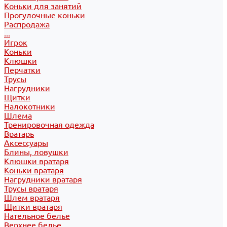
Коньки для занятий
Прогулочные коньки
Распродажа
...
Игрок
Коньки
Клюшки
Перчатки
Трусы
Нагрудники
Щитки
Налокотники
Шлема
Тренировочная одежда
Вратарь
Аксессуары
Блины, ловушки
Клюшки вратаря
Коньки вратаря
Нагрудники вратаря
Трусы вратаря
Шлем вратаря
Щитки вратаря
Нательное белье
Верхнее белье