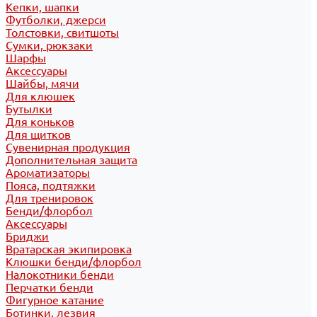
Кепки, шапки
Футболки, джерси
Толстовки, свитшоты
Сумки, рюкзаки
Шарфы
Аксессуары
Шайбы, мячи
Для клюшек
Бутылки
Для коньков
Для щитков
Сувенирная продукция
Дополнительная защита
Ароматизаторы
Пояса, подтяжки
Для тренировок
Бенди/флорбол
Аксессуары
Бриджи
Вратарская экипировка
Клюшки бенди/флорбол
Налокотники бенди
Перчатки бенди
Фигурное катание
Ботинки, лезвия