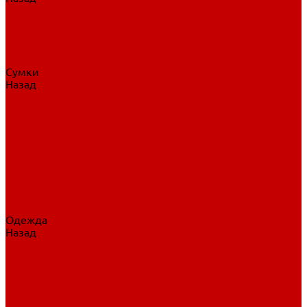
Нательное белье
Верхнее белье
Шорты, брюки
Комбинезоны
Носки
Сумки
Назад
Сумки
Сумки на колесах
Рюкзаки на колесах
Сумки без колес
Сумки вратаря
Сумки/рюкзаки спортивные
Сумки для клюшек
Сумки для коньков
Сумки для шайб
Сумки для принадлежностей
Одежда
Назад
Одежда
Кепки, шапки
Футболки, джерси
Толстовки, свитшоты
Сумки, рюкзаки
Шарфы