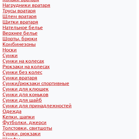
Нагрудники вратаря
Трусы вратаря
Шлем вратаря
Щитки вратаря
Нательное белье
Верхнее белье
Шорты, брюки
Комбинезоны
Носки
Сумки
Сумки на колесах
Рюкзаки на колесах
Сумки без колес
Сумки вратаря
Сумки/рюкзаки спортивные
Сумки для клюшек
Сумки для коньков
Сумки для шайб
Сумки для принадлежностей
Одежда
Кепки, шапки
Футболки, джерси
Толстовки, свитшоты
Сумки, рюкзаки