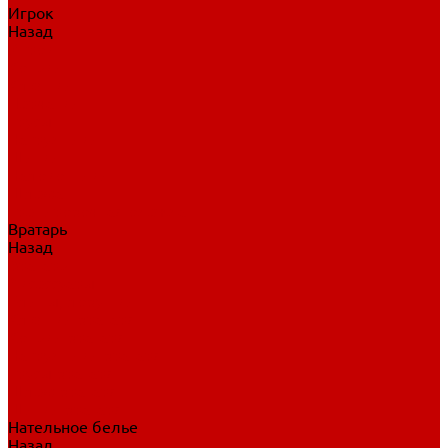
Игрок
Назад
Игрок
Коньки
Клюшки
Перчатки
Трусы
Нагрудники
Щитки
Налокотники
Шлема
Тренировочная одежда
Вратарь
Назад
Вратарь
Аксессуары
Блины, ловушки
Клюшки вратаря
Коньки вратаря
Нагрудники вратаря
Трусы вратаря
Шлем вратаря
Щитки вратаря
Нательное белье
Назад