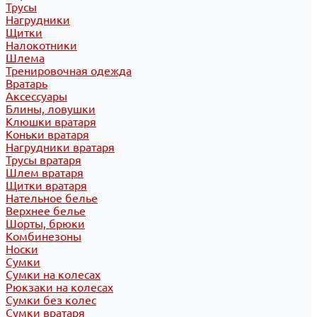
Трусы
Нагрудники
Щитки
Налокотники
Шлема
Тренировочная одежда
Вратарь
Аксессуары
Блины, ловушки
Клюшки вратаря
Коньки вратаря
Нагрудники вратаря
Трусы вратаря
Шлем вратаря
Щитки вратаря
Нательное белье
Верхнее белье
Шорты, брюки
Комбинезоны
Носки
Сумки
Сумки на колесах
Рюкзаки на колесах
Сумки без колес
Сумки вратаря