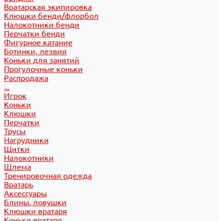
Вратарская экипировка
Клюшки бенди/флорбол
Налокотники бенди
Перчатки бенди
Фигурное катание
Ботинки, лезвия
Коньки для занятий
Прогулочные коньки
Распродажа
...
Игрок
Коньки
Клюшки
Перчатки
Трусы
Нагрудники
Щитки
Налокотники
Шлема
Тренировочная одежда
Вратарь
Аксессуары
Блины, ловушки
Клюшки вратаря
Коньки вратаря