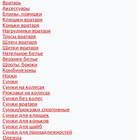
Вратарь
Аксессуары
Блины, ловушки
Клюшки вратаря
Коньки вратаря
Нагрудники вратаря
Трусы вратаря
Шлем вратаря
Щитки вратаря
Нательное белье
Верхнее белье
Шорты, брюки
Комбинезоны
Носки
Сумки
Сумки на колесах
Рюкзаки на колесах
Сумки без колес
Сумки вратаря
Сумки/рюкзаки спортивные
Сумки для клюшек
Сумки для коньков
Сумки для шайб
Сумки для принадлежностей
Одежда