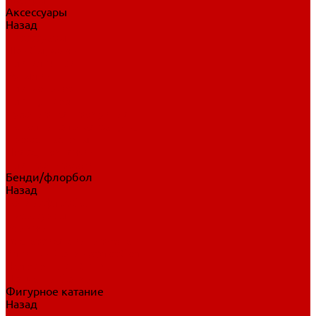
Аксессуары
Назад
Аксессуары
Шайбы, мячи
Для клюшек
Бутылки
Для коньков
Для щитков
Сувенирная продукция
Дополнительная защита
Ароматизаторы
Пояса, подтяжки
Для тренировок
Бенди/флорбол
Назад
Бенди/флорбол
Аксессуары
Бриджи
Вратарская экипировка
Клюшки бенди/флорбол
Налокотники бенди
Перчатки бенди
Фигурное катание
Назад