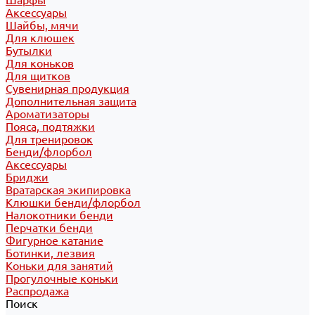
Шарфы
Аксессуары
Шайбы, мячи
Для клюшек
Бутылки
Для коньков
Для щитков
Сувенирная продукция
Дополнительная защита
Ароматизаторы
Пояса, подтяжки
Для тренировок
Бенди/флорбол
Аксессуары
Бриджи
Вратарская экипировка
Клюшки бенди/флорбол
Налокотники бенди
Перчатки бенди
Фигурное катание
Ботинки, лезвия
Коньки для занятий
Прогулочные коньки
Распродажа
Поиск