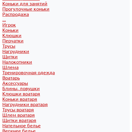
Коньки для занятий
Прогулочные коньки
Распродажа
...
Игрок
Коньки
Клюшки
Перчатки
Трусы
Нагрудники
Щитки
Налокотники
Шлема
Тренировочная одежда
Вратарь
Аксессуары
Блины, ловушки
Клюшки вратаря
Коньки вратаря
Нагрудники вратаря
Трусы вратаря
Шлем вратаря
Щитки вратаря
Нательное белье
Верхнее белье