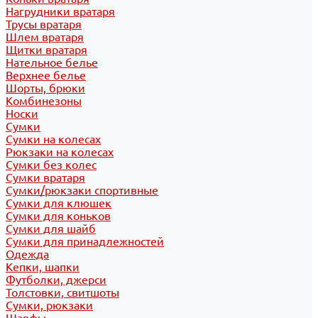
Нагрудники вратаря
Трусы вратаря
Шлем вратаря
Щитки вратаря
Нательное белье
Верхнее белье
Шорты, брюки
Комбинезоны
Носки
Сумки
Сумки на колесах
Рюкзаки на колесах
Сумки без колес
Сумки вратаря
Сумки/рюкзаки спортивные
Сумки для клюшек
Сумки для коньков
Сумки для шайб
Сумки для принадлежностей
Одежда
Кепки, шапки
Футболки, джерси
Толстовки, свитшоты
Сумки, рюкзаки