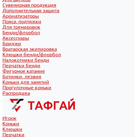
Сувенирная продукция
Дополнительная защита
Ароматизаторы
Пояса, подтяжки
Для тренировок
Бенди/флорбол
Аксессуары
Бриджи
Вратарская экипировка
Клюшки бенди/флорбол
Налокотники бенди
Перчатки бенди
Фигурное катание
Ботинки, лезвия
Коньки для занятий
Прогулочные коньки
Распродажа
Игрок
Коньки
Клюшки
Перчатки