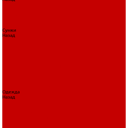
Нательное белье
Верхнее белье
Шорты, брюки
Комбинезоны
Носки
Сумки
Назад
Сумки
Сумки на колесах
Рюкзаки на колесах
Сумки без колес
Сумки вратаря
Сумки/рюкзаки спортивные
Сумки для клюшек
Сумки для коньков
Сумки для шайб
Сумки для принадлежностей
Одежда
Назад
Одежда
Кепки, шапки
Футболки, джерси
Толстовки, свитшоты
Сумки, рюкзаки
Шарфы