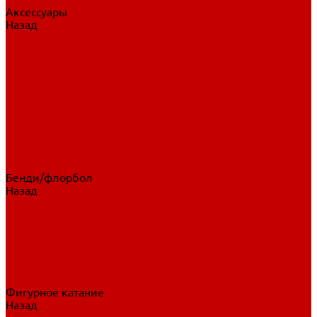
Аксессуары
Назад
Аксессуары
Шайбы, мячи
Для клюшек
Бутылки
Для коньков
Для щитков
Сувенирная продукция
Дополнительная защита
Ароматизаторы
Пояса, подтяжки
Для тренировок
Бенди/флорбол
Назад
Бенди/флорбол
Аксессуары
Бриджи
Вратарская экипировка
Клюшки бенди/флорбол
Налокотники бенди
Перчатки бенди
Фигурное катание
Назад