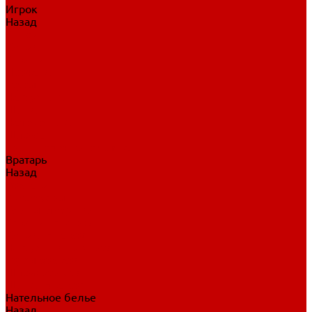
Игрок
Назад
Игрок
Коньки
Клюшки
Перчатки
Трусы
Нагрудники
Щитки
Налокотники
Шлема
Тренировочная одежда
Вратарь
Назад
Вратарь
Аксессуары
Блины, ловушки
Клюшки вратаря
Коньки вратаря
Нагрудники вратаря
Трусы вратаря
Шлем вратаря
Щитки вратаря
Нательное белье
Назад