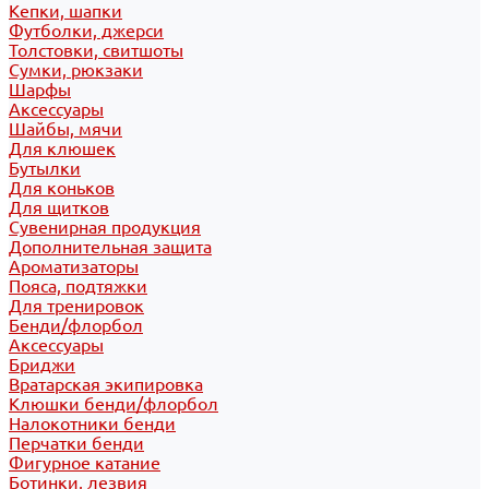
Кепки, шапки
Футболки, джерси
Толстовки, свитшоты
Сумки, рюкзаки
Шарфы
Аксессуары
Шайбы, мячи
Для клюшек
Бутылки
Для коньков
Для щитков
Сувенирная продукция
Дополнительная защита
Ароматизаторы
Пояса, подтяжки
Для тренировок
Бенди/флорбол
Аксессуары
Бриджи
Вратарская экипировка
Клюшки бенди/флорбол
Налокотники бенди
Перчатки бенди
Фигурное катание
Ботинки, лезвия