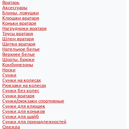
Вратарь
Аксессуары
Блины, ловушки
Клюшки вратаря
Коньки вратаря
Нагрудники вратаря
Трусы вратаря
Шлем вратаря
Щитки вратаря
Нательное белье
Верхнее белье
Шорты, брюки
Комбинезоны
Носки
Сумки
Сумки на колесах
Рюкзаки на колесах
Сумки без колес
Сумки вратаря
Сумки/рюкзаки спортивные
Сумки для клюшек
Сумки для коньков
Сумки для шайб
Сумки для принадлежностей
Одежда