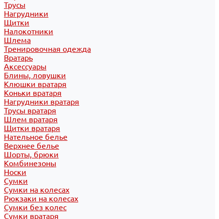
Трусы
Нагрудники
Щитки
Налокотники
Шлема
Тренировочная одежда
Вратарь
Аксессуары
Блины, ловушки
Клюшки вратаря
Коньки вратаря
Нагрудники вратаря
Трусы вратаря
Шлем вратаря
Щитки вратаря
Нательное белье
Верхнее белье
Шорты, брюки
Комбинезоны
Носки
Сумки
Сумки на колесах
Рюкзаки на колесах
Сумки без колес
Сумки вратаря