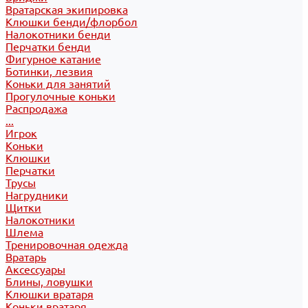
Вратарская экипировка
Клюшки бенди/флорбол
Налокотники бенди
Перчатки бенди
Фигурное катание
Ботинки, лезвия
Коньки для занятий
Прогулочные коньки
Распродажа
...
Игрок
Коньки
Клюшки
Перчатки
Трусы
Нагрудники
Щитки
Налокотники
Шлема
Тренировочная одежда
Вратарь
Аксессуары
Блины, ловушки
Клюшки вратаря
Коньки вратаря