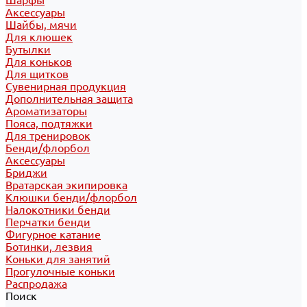
Шарфы
Аксессуары
Шайбы, мячи
Для клюшек
Бутылки
Для коньков
Для щитков
Сувенирная продукция
Дополнительная защита
Ароматизаторы
Пояса, подтяжки
Для тренировок
Бенди/флорбол
Аксессуары
Бриджи
Вратарская экипировка
Клюшки бенди/флорбол
Налокотники бенди
Перчатки бенди
Фигурное катание
Ботинки, лезвия
Коньки для занятий
Прогулочные коньки
Распродажа
Поиск