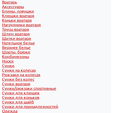
Вратарь
Аксессуары
Блины, ловушки
Клюшки вратаря
Коньки вратаря
Нагрудники вратаря
Трусы вратаря
Шлем вратаря
Щитки вратаря
Нательное белье
Верхнее белье
Шорты, брюки
Комбинезоны
Носки
Сумки
Сумки на колесах
Рюкзаки на колесах
Сумки без колес
Сумки вратаря
Сумки/рюкзаки спортивные
Сумки для клюшек
Сумки для коньков
Сумки для шайб
Сумки для принадлежностей
Одежда