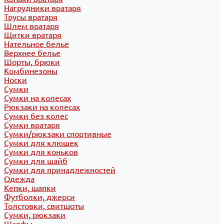
Нагрудники вратаря
Трусы вратаря
Шлем вратаря
Щитки вратаря
Нательное белье
Верхнее белье
Шорты, брюки
Комбинезоны
Носки
Сумки
Сумки на колесах
Рюкзаки на колесах
Сумки без колес
Сумки вратаря
Сумки/рюкзаки спортивные
Сумки для клюшек
Сумки для коньков
Сумки для шайб
Сумки для принадлежностей
Одежда
Кепки, шапки
Футболки, джерси
Толстовки, свитшоты
Сумки, рюкзаки