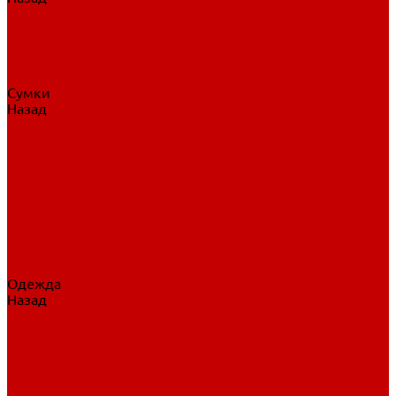
Нательное белье
Верхнее белье
Шорты, брюки
Комбинезоны
Носки
Сумки
Назад
Сумки
Сумки на колесах
Рюкзаки на колесах
Сумки без колес
Сумки вратаря
Сумки/рюкзаки спортивные
Сумки для клюшек
Сумки для коньков
Сумки для шайб
Сумки для принадлежностей
Одежда
Назад
Одежда
Кепки, шапки
Футболки, джерси
Толстовки, свитшоты
Сумки, рюкзаки
Шарфы