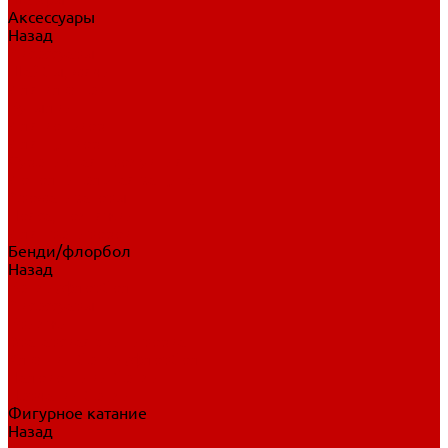
Аксессуары
Назад
Аксессуары
Шайбы, мячи
Для клюшек
Бутылки
Для коньков
Для щитков
Сувенирная продукция
Дополнительная защита
Ароматизаторы
Пояса, подтяжки
Для тренировок
Бенди/флорбол
Назад
Бенди/флорбол
Аксессуары
Бриджи
Вратарская экипировка
Клюшки бенди/флорбол
Налокотники бенди
Перчатки бенди
Фигурное катание
Назад