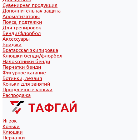
Сувенирная продукция
Дополнительная защита
Ароматизаторы
Пояса, подтяжки
Для тренировок
Бенди/флорбол
Аксессуары
Бриджи
Вратарская экипировка
Клюшки бенди/флорбол
Налокотники бенди
Перчатки бенди
Фигурное катание
Ботинки, лезвия
Коньки для занятий
Прогулочные коньки
Распродажа
Игрок
Коньки
Клюшки
Перчатки