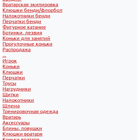
Вратарская экипировка
Клюшки бенди/флорбол
Налокотники бенди
Перчатки бенди
Фигурное катание
Ботинки, лезвия
Коньки для занятий
Прогулочные коньки
Распродажа
...
Игрок
Коньки
Клюшки
Перчатки
Трусы
Нагрудники
Щитки
Налокотники
Шлема
Тренировочная одежда
Вратарь
Аксессуары
Блины, ловушки
Клюшки вратаря
Коньки вратаря