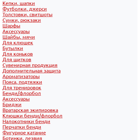
Кепки, шапки
Футболки, джерси
Толстовки, свитшоты
Сумки, рюкзаки
Шарфы
Аксессуары
Шайбы, мячи
Для клюшек
Бутылки
Для коньков
Для щитков
Сувенирная продукция
Дополнительная защита
Ароматизаторы
Пояса, подтяжки
Для тренировок
Бенди/флорбол
Аксессуары
Бриджи
Вратарская экипировка
Клюшки бенди/флорбол
Налокотники бенди
Перчатки бенди
Фигурное катание
Ботинки, лезвия