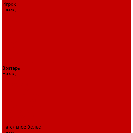
Игрок
Назад
Игрок
Коньки
Клюшки
Перчатки
Трусы
Нагрудники
Щитки
Налокотники
Шлема
Тренировочная одежда
Вратарь
Назад
Вратарь
Аксессуары
Блины, ловушки
Клюшки вратаря
Коньки вратаря
Нагрудники вратаря
Трусы вратаря
Шлем вратаря
Щитки вратаря
Нательное белье
Назад