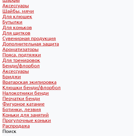
Шарфы
Аксессуары
Шайбы, мячи
Для клюшек
Бутылки
Для коньков
Для щитков
Сувенирная продукция
Дополнительная защита
Ароматизаторы
Пояса, подтяжки
Для тренировок
Бенди/флорбол
Аксессуары
Бриджи
Вратарская экипировка
Клюшки бенди/флорбол
Налокотники бенди
Перчатки бенди
Фигурное катание
Ботинки, лезвия
Коньки для занятий
Прогулочные коньки
Распродажа
Поиск