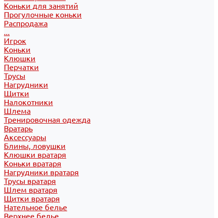
Коньки для занятий
Прогулочные коньки
Распродажа
...
Игрок
Коньки
Клюшки
Перчатки
Трусы
Нагрудники
Щитки
Налокотники
Шлема
Тренировочная одежда
Вратарь
Аксессуары
Блины, ловушки
Клюшки вратаря
Коньки вратаря
Нагрудники вратаря
Трусы вратаря
Шлем вратаря
Щитки вратаря
Нательное белье
Верхнее белье