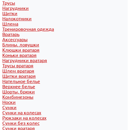
Трусы
Нагрудники
Щитки
Налокотники
Шлема
Тренировочная одежда
Вратарь
Аксессуары
Блины, ловушки
Клюшки вратаря
Коньки вратаря
Нагрудники вратаря
Трусы вратаря
Шлем вратаря
Щитки вратаря
Нательное белье
Верхнее белье
Шорты, брюки
Комбинезоны
Носки
Сумки
Сумки на колесах
Рюкзаки на колесах
Сумки без колес
Сумки вратаря