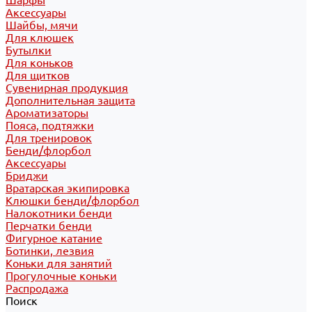
Шарфы
Аксессуары
Шайбы, мячи
Для клюшек
Бутылки
Для коньков
Для щитков
Сувенирная продукция
Дополнительная защита
Ароматизаторы
Пояса, подтяжки
Для тренировок
Бенди/флорбол
Аксессуары
Бриджи
Вратарская экипировка
Клюшки бенди/флорбол
Налокотники бенди
Перчатки бенди
Фигурное катание
Ботинки, лезвия
Коньки для занятий
Прогулочные коньки
Распродажа
Поиск