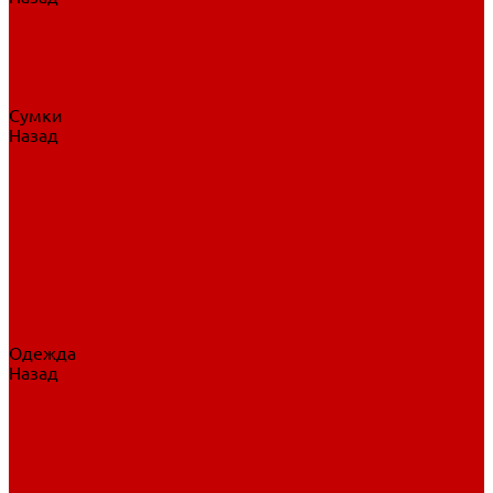
Нательное белье
Верхнее белье
Шорты, брюки
Комбинезоны
Носки
Сумки
Назад
Сумки
Сумки на колесах
Рюкзаки на колесах
Сумки без колес
Сумки вратаря
Сумки/рюкзаки спортивные
Сумки для клюшек
Сумки для коньков
Сумки для шайб
Сумки для принадлежностей
Одежда
Назад
Одежда
Кепки, шапки
Футболки, джерси
Толстовки, свитшоты
Сумки, рюкзаки
Шарфы