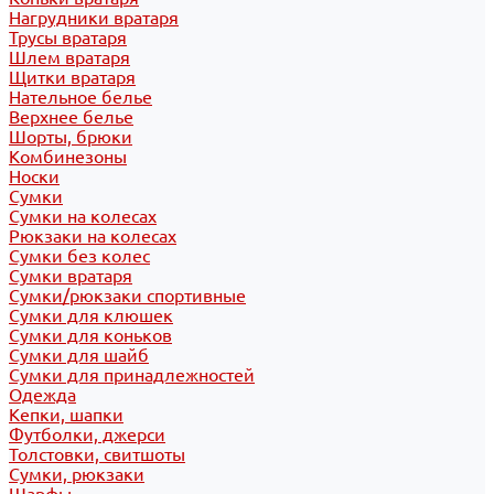
Нагрудники вратаря
Трусы вратаря
Шлем вратаря
Щитки вратаря
Нательное белье
Верхнее белье
Шорты, брюки
Комбинезоны
Носки
Сумки
Сумки на колесах
Рюкзаки на колесах
Сумки без колес
Сумки вратаря
Сумки/рюкзаки спортивные
Сумки для клюшек
Сумки для коньков
Сумки для шайб
Сумки для принадлежностей
Одежда
Кепки, шапки
Футболки, джерси
Толстовки, свитшоты
Сумки, рюкзаки