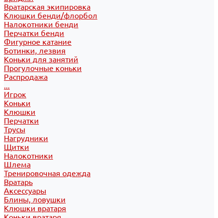
Вратарская экипировка
Клюшки бенди/флорбол
Налокотники бенди
Перчатки бенди
Фигурное катание
Ботинки, лезвия
Коньки для занятий
Прогулочные коньки
Распродажа
...
Игрок
Коньки
Клюшки
Перчатки
Трусы
Нагрудники
Щитки
Налокотники
Шлема
Тренировочная одежда
Вратарь
Аксессуары
Блины, ловушки
Клюшки вратаря
Коньки вратаря