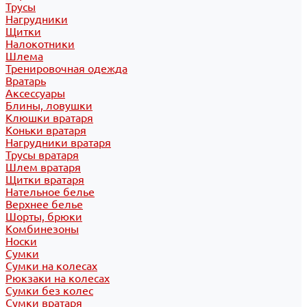
Трусы
Нагрудники
Щитки
Налокотники
Шлема
Тренировочная одежда
Вратарь
Аксессуары
Блины, ловушки
Клюшки вратаря
Коньки вратаря
Нагрудники вратаря
Трусы вратаря
Шлем вратаря
Щитки вратаря
Нательное белье
Верхнее белье
Шорты, брюки
Комбинезоны
Носки
Сумки
Сумки на колесах
Рюкзаки на колесах
Сумки без колес
Сумки вратаря