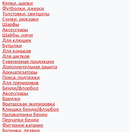
Кепки, шапки
Футболки, джерси
Толстовки, свитшоты
Сумки, рюкзаки
Шарфы
Аксессуары
Шайбы, мячи
Для клюшек
Бутылки
Для коньков
Для щитков
Сувенирная продукция
Дополнительная защита
Ароматизаторы
Пояса, подтяжки
Для тренировок
Бенди/флорбол
Аксессуары
Бриджи
Вратарская экипировка
Клюшки бенди/флорбол
Налокотники бенди
Перчатки бенди
Фигурное катание
Ботинки, лезвия