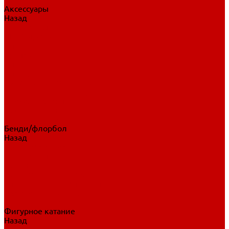
Аксессуары
Назад
Аксессуары
Шайбы, мячи
Для клюшек
Бутылки
Для коньков
Для щитков
Сувенирная продукция
Дополнительная защита
Ароматизаторы
Пояса, подтяжки
Для тренировок
Бенди/флорбол
Назад
Бенди/флорбол
Аксессуары
Бриджи
Вратарская экипировка
Клюшки бенди/флорбол
Налокотники бенди
Перчатки бенди
Фигурное катание
Назад