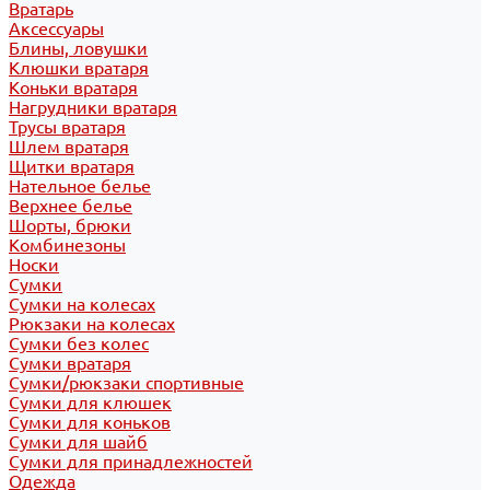
Вратарь
Аксессуары
Блины, ловушки
Клюшки вратаря
Коньки вратаря
Нагрудники вратаря
Трусы вратаря
Шлем вратаря
Щитки вратаря
Нательное белье
Верхнее белье
Шорты, брюки
Комбинезоны
Носки
Сумки
Сумки на колесах
Рюкзаки на колесах
Сумки без колес
Сумки вратаря
Сумки/рюкзаки спортивные
Сумки для клюшек
Сумки для коньков
Сумки для шайб
Сумки для принадлежностей
Одежда