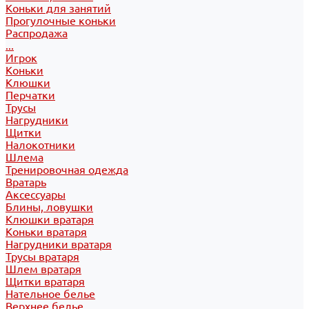
Коньки для занятий
Прогулочные коньки
Распродажа
...
Игрок
Коньки
Клюшки
Перчатки
Трусы
Нагрудники
Щитки
Налокотники
Шлема
Тренировочная одежда
Вратарь
Аксессуары
Блины, ловушки
Клюшки вратаря
Коньки вратаря
Нагрудники вратаря
Трусы вратаря
Шлем вратаря
Щитки вратаря
Нательное белье
Верхнее белье