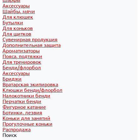
Шарфы
Аксессуары
Шайбы, мячи
Для клюшек
Бутылки
Для коньков
Для щитков
Сувенирная продукция
Дополнительная защита
Ароматизаторы
Пояса, подтяжки
Для тренировок
Бенди/флорбол
Аксессуары
Бриджи
Вратарская экипировка
Клюшки бенди/флорбол
Налокотники бенди
Перчатки бенди
Фигурное катание
Ботинки, лезвия
Коньки для занятий
Прогулочные коньки
Распродажа
Поиск