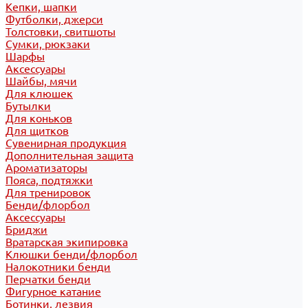
Кепки, шапки
Футболки, джерси
Толстовки, свитшоты
Сумки, рюкзаки
Шарфы
Аксессуары
Шайбы, мячи
Для клюшек
Бутылки
Для коньков
Для щитков
Сувенирная продукция
Дополнительная защита
Ароматизаторы
Пояса, подтяжки
Для тренировок
Бенди/флорбол
Аксессуары
Бриджи
Вратарская экипировка
Клюшки бенди/флорбол
Налокотники бенди
Перчатки бенди
Фигурное катание
Ботинки, лезвия