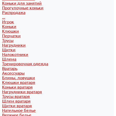
Коньки для занятий
Прогулочные коньки
Распродажа
...
Игрок
Коньки
Клюшки
Перчатки
Трусы
Нагрудники
Щитки
Налокотники
Шлема
Тренировочная одежда
Вратарь
Аксессуары
Блины, ловушки
Клюшки вратаря
Коньки вратаря
Нагрудники вратаря
Трусы вратаря
Шлем вратаря
Щитки вратаря
Нательное белье
Верхнее белье