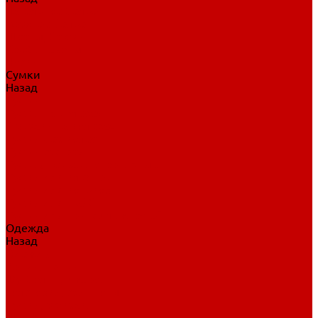
Нательное белье
Верхнее белье
Шорты, брюки
Комбинезоны
Носки
Сумки
Назад
Сумки
Сумки на колесах
Рюкзаки на колесах
Сумки без колес
Сумки вратаря
Сумки/рюкзаки спортивные
Сумки для клюшек
Сумки для коньков
Сумки для шайб
Сумки для принадлежностей
Одежда
Назад
Одежда
Кепки, шапки
Футболки, джерси
Толстовки, свитшоты
Сумки, рюкзаки
Шарфы