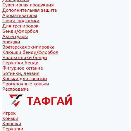
Сувенирная продукция
Дополнительная защита
Ароматизаторы
Пояса, подтяжки
Для тренировок
Бенди/флорбол
Аксессуары
Бриджи
Вратарская экипировка
Клюшки бенди/флорбол
Налокотники бенди
Перчатки бенди
Фигурное катание
Ботинки, лезвия
Коньки для занятий
Прогулочные коньки
Распродажа
Игрок
Коньки
Клюшки
Перчатки