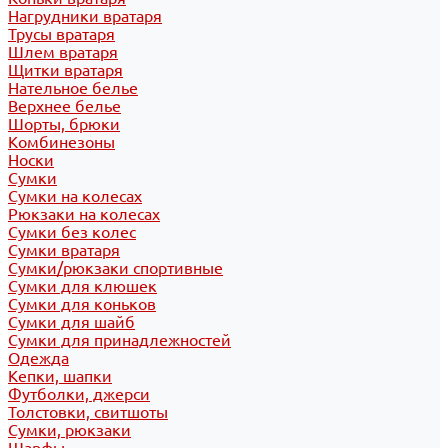
Нагрудники вратаря
Трусы вратаря
Шлем вратаря
Щитки вратаря
Нательное белье
Верхнее белье
Шорты, брюки
Комбинезоны
Носки
Сумки
Сумки на колесах
Рюкзаки на колесах
Сумки без колес
Сумки вратаря
Сумки/рюкзаки спортивные
Сумки для клюшек
Сумки для коньков
Сумки для шайб
Сумки для принадлежностей
Одежда
Кепки, шапки
Футболки, джерси
Толстовки, свитшоты
Сумки, рюкзаки