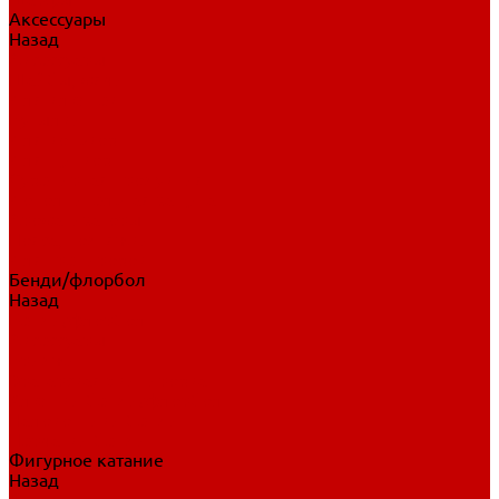
Аксессуары
Назад
Аксессуары
Шайбы, мячи
Для клюшек
Бутылки
Для коньков
Для щитков
Сувенирная продукция
Дополнительная защита
Ароматизаторы
Пояса, подтяжки
Для тренировок
Бенди/флорбол
Назад
Бенди/флорбол
Аксессуары
Бриджи
Вратарская экипировка
Клюшки бенди/флорбол
Налокотники бенди
Перчатки бенди
Фигурное катание
Назад