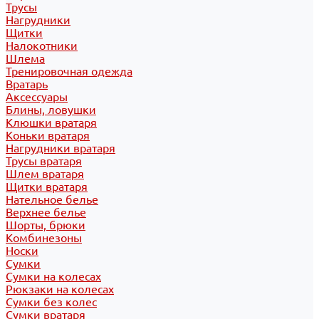
Трусы
Нагрудники
Щитки
Налокотники
Шлема
Тренировочная одежда
Вратарь
Аксессуары
Блины, ловушки
Клюшки вратаря
Коньки вратаря
Нагрудники вратаря
Трусы вратаря
Шлем вратаря
Щитки вратаря
Нательное белье
Верхнее белье
Шорты, брюки
Комбинезоны
Носки
Сумки
Сумки на колесах
Рюкзаки на колесах
Сумки без колес
Сумки вратаря