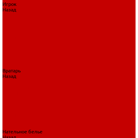
Игрок
Назад
Игрок
Коньки
Клюшки
Перчатки
Трусы
Нагрудники
Щитки
Налокотники
Шлема
Тренировочная одежда
Вратарь
Назад
Вратарь
Аксессуары
Блины, ловушки
Клюшки вратаря
Коньки вратаря
Нагрудники вратаря
Трусы вратаря
Шлем вратаря
Щитки вратаря
Нательное белье
Назад