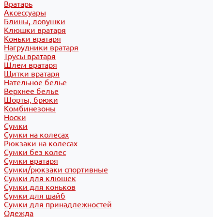
Вратарь
Аксессуары
Блины, ловушки
Клюшки вратаря
Коньки вратаря
Нагрудники вратаря
Трусы вратаря
Шлем вратаря
Щитки вратаря
Нательное белье
Верхнее белье
Шорты, брюки
Комбинезоны
Носки
Сумки
Сумки на колесах
Рюкзаки на колесах
Сумки без колес
Сумки вратаря
Сумки/рюкзаки спортивные
Сумки для клюшек
Сумки для коньков
Сумки для шайб
Сумки для принадлежностей
Одежда