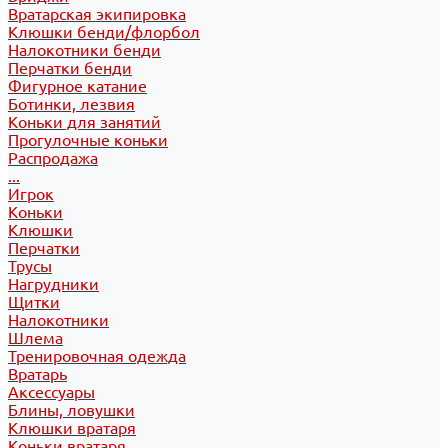
Вратарская экипировка
Клюшки бенди/флорбол
Налокотники бенди
Перчатки бенди
Фигурное катание
Ботинки, лезвия
Коньки для занятий
Прогулочные коньки
Распродажа
...
Игрок
Коньки
Клюшки
Перчатки
Трусы
Нагрудники
Щитки
Налокотники
Шлема
Тренировочная одежда
Вратарь
Аксессуары
Блины, ловушки
Клюшки вратаря
Коньки вратаря