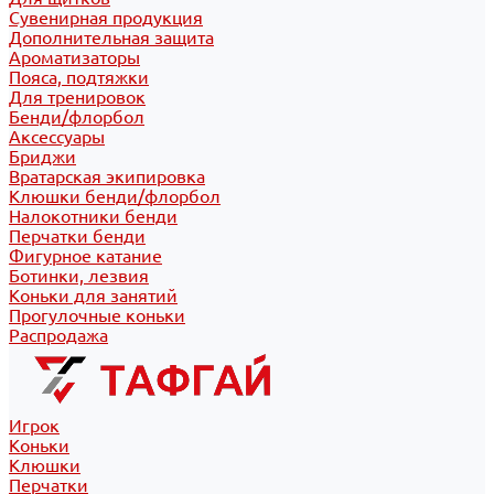
Сувенирная продукция
Дополнительная защита
Ароматизаторы
Пояса, подтяжки
Для тренировок
Бенди/флорбол
Аксессуары
Бриджи
Вратарская экипировка
Клюшки бенди/флорбол
Налокотники бенди
Перчатки бенди
Фигурное катание
Ботинки, лезвия
Коньки для занятий
Прогулочные коньки
Распродажа
Игрок
Коньки
Клюшки
Перчатки