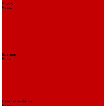
Игрок
Назад
Игрок
Коньки
Клюшки
Перчатки
Трусы
Нагрудники
Щитки
Налокотники
Шлема
Тренировочная одежда
Вратарь
Назад
Вратарь
Аксессуары
Блины, ловушки
Клюшки вратаря
Коньки вратаря
Нагрудники вратаря
Трусы вратаря
Шлем вратаря
Щитки вратаря
Нательное белье
Назад