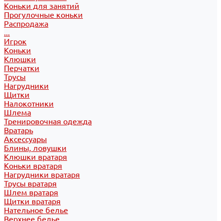
Коньки для занятий
Прогулочные коньки
Распродажа
...
Игрок
Коньки
Клюшки
Перчатки
Трусы
Нагрудники
Щитки
Налокотники
Шлема
Тренировочная одежда
Вратарь
Аксессуары
Блины, ловушки
Клюшки вратаря
Коньки вратаря
Нагрудники вратаря
Трусы вратаря
Шлем вратаря
Щитки вратаря
Нательное белье
Верхнее белье