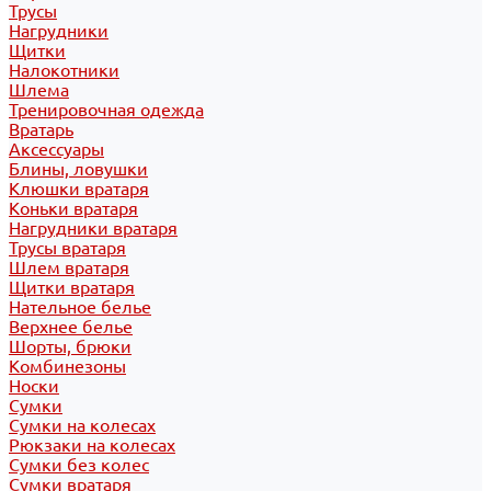
Трусы
Нагрудники
Щитки
Налокотники
Шлема
Тренировочная одежда
Вратарь
Аксессуары
Блины, ловушки
Клюшки вратаря
Коньки вратаря
Нагрудники вратаря
Трусы вратаря
Шлем вратаря
Щитки вратаря
Нательное белье
Верхнее белье
Шорты, брюки
Комбинезоны
Носки
Сумки
Сумки на колесах
Рюкзаки на колесах
Сумки без колес
Сумки вратаря