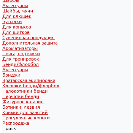
Шарфы
Аксессуары
Шайбы, мячи
Для клюшек
Бутылки
Для коньков
Для щитков
Сувенирная продукция
Дополнительная защита
Ароматизаторы
Пояса, подтяжки
Для тренировок
Бенди/флорбол
Аксессуары
Бриджи
Вратарская экипировка
Клюшки бенди/флорбол
Налокотники бенди
Перчатки бенди
Фигурное катание
Ботинки, лезвия
Коньки для занятий
Прогулочные коньки
Распродажа
Поиск