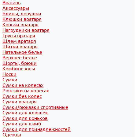
Вратарь
Аксессуары
Блины, ловушки
Клюшки вратаря
Коньки вратаря
Нагрудники вратаря
Трусы вратаря
Шлем вратаря
Щитки вратаря
Нательное белье
Верхнее белье
Шорты, брюки
Комбинезоны
Носки
Сумки
Сумки на колесах
Рюкзаки на колесах
Сумки без колес
Сумки вратаря
Сумки/рюкзаки спортивные
Сумки для клюшек
Сумки для коньков
Сумки для шайб
Сумки для принадлежностей
Одежда