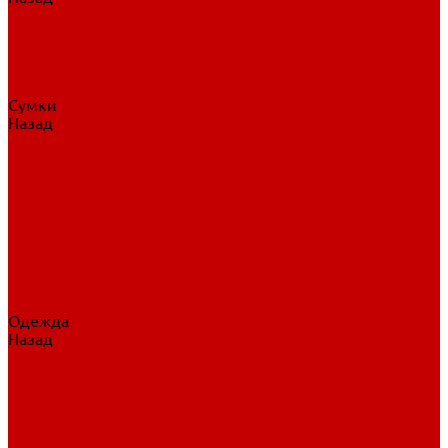
Нательное белье
Верхнее белье
Шорты, брюки
Комбинезоны
Носки
Сумки
Назад
Сумки
Сумки на колесах
Рюкзаки на колесах
Сумки без колес
Сумки вратаря
Сумки/рюкзаки спортивные
Сумки для клюшек
Сумки для коньков
Сумки для шайб
Сумки для принадлежностей
Одежда
Назад
Одежда
Кепки, шапки
Футболки, джерси
Толстовки, свитшоты
Сумки, рюкзаки
Шарфы