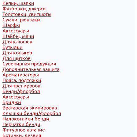
Кепки, шапки
Футболки, джерси
Толстовки, свитшоты
Сумки, рюкзаки
Шарфы
Аксессуары
Шайбы, мячи
Для клюшек
Бутылки
Для коньков
Для щитков
Сувенирная продукция
Дополнительная защита
Ароматизаторы
Пояса, подтяжки
Для тренировок
Бенди/флорбол
Аксессуары
Бриджи
Вратарская экипировка
Клюшки бенди/флорбол
Налокотники бенди
Перчатки бенди
Фигурное катание
Ботинки, лезвия