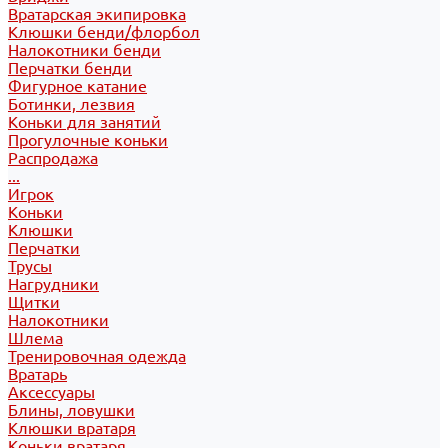
Вратарская экипировка
Клюшки бенди/флорбол
Налокотники бенди
Перчатки бенди
Фигурное катание
Ботинки, лезвия
Коньки для занятий
Прогулочные коньки
Распродажа
...
Игрок
Коньки
Клюшки
Перчатки
Трусы
Нагрудники
Щитки
Налокотники
Шлема
Тренировочная одежда
Вратарь
Аксессуары
Блины, ловушки
Клюшки вратаря
Коньки вратаря