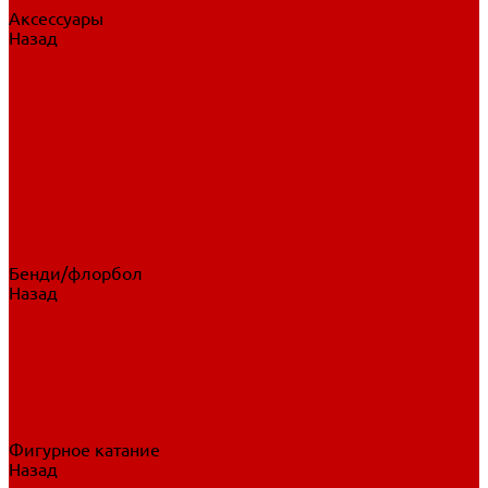
Аксессуары
Назад
Аксессуары
Шайбы, мячи
Для клюшек
Бутылки
Для коньков
Для щитков
Сувенирная продукция
Дополнительная защита
Ароматизаторы
Пояса, подтяжки
Для тренировок
Бенди/флорбол
Назад
Бенди/флорбол
Аксессуары
Бриджи
Вратарская экипировка
Клюшки бенди/флорбол
Налокотники бенди
Перчатки бенди
Фигурное катание
Назад