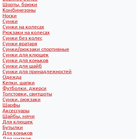
Шорты, брюки
Комбинезоны
Носки
Сумки
Сумки на колесах
Рюкзаки на колесах
Сумки без колес
Сумки вратаря
Сумки/рюкзаки спортивные
Сумки для клюшек
Сумки для коньков
Сумки для шайб
Сумки для принадлежностей
Одежда
Кепки, шапки
Футболки, джерси
Толстовки, свитшоты
Сумки, рюкзаки
Шарфы
Аксессуары
Шайбы, мячи
Для клюшек
Бутылки
Для коньков
Для щитков