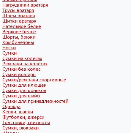
Нагрудники вратаря
Трусы вратаря
Шлем вратаря
Щитки вратаря
Нательное белье
Верхнее белье
Шорты, брюки
Комбинезоны
Носки
Сумки
Сумки на колесах
Рюкзаки на колесах
Сумки без колес
Сумки вратаря
Сумки/рюкзаки спортивные
Сумки для клюшек
Сумки для коньков
Сумки для шайб
Сумки для принадлежностей
Одежда
Кепки, шапки
Футболки, джерси
Толстовки, свитшоты
Сумки, рюкзаки