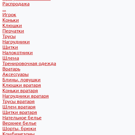
Распродажа
...
Игрок
Коньки
Клюшки
Перчатки
Трусы
Нагрудники
Щитки
Налокотники
Шлема
Тренировочная одежда
Вратарь
Аксессуары
Блины, ловушки
Клюшки вратаря
Коньки вратаря
Нагрудники вратаря
Трусы вратаря
Шлем вратаря
Щитки вратаря
Нательное белье
Верхнее белье
Шорты, брюки
Комбинезоны