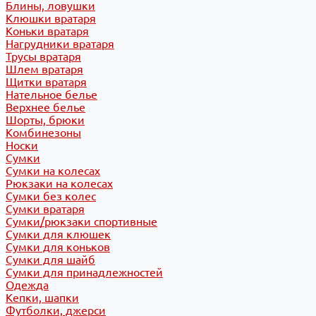
Блины, ловушки
Клюшки вратаря
Коньки вратаря
Нагрудники вратаря
Трусы вратаря
Шлем вратаря
Щитки вратаря
Нательное белье
Верхнее белье
Шорты, брюки
Комбинезоны
Носки
Сумки
Сумки на колесах
Рюкзаки на колесах
Сумки без колес
Сумки вратаря
Сумки/рюкзаки спортивные
Сумки для клюшек
Сумки для коньков
Сумки для шайб
Сумки для принадлежностей
Одежда
Кепки, шапки
Футболки, джерси