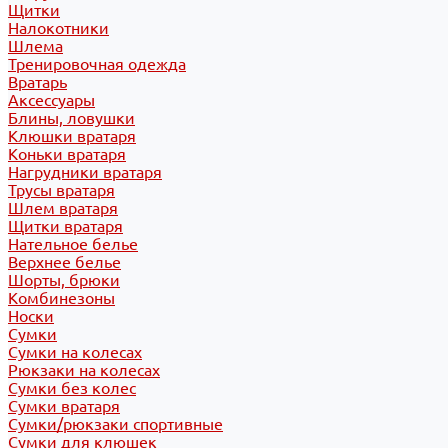
Щитки
Налокотники
Шлема
Тренировочная одежда
Вратарь
Аксессуары
Блины, ловушки
Клюшки вратаря
Коньки вратаря
Нагрудники вратаря
Трусы вратаря
Шлем вратаря
Щитки вратаря
Нательное белье
Верхнее белье
Шорты, брюки
Комбинезоны
Носки
Сумки
Сумки на колесах
Рюкзаки на колесах
Сумки без колес
Сумки вратаря
Сумки/рюкзаки спортивные
Сумки для клюшек